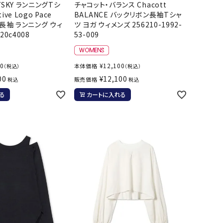
ト・ランタン
YSKY ランニングTシ
チャコット・バランス Chacott
tive Logo Pace
BALANCE バックリボン長袖Tシャ
他アクセサリー
ve 長袖 ランニング ウィ
ツ ヨガ ウィメンズ 256210-1992-
20c4008
53-009
00
¥
12,100
本体価格
（税込）
（税込）
00
¥
12,100
販売価格
税込
税込
る
カートに入れる