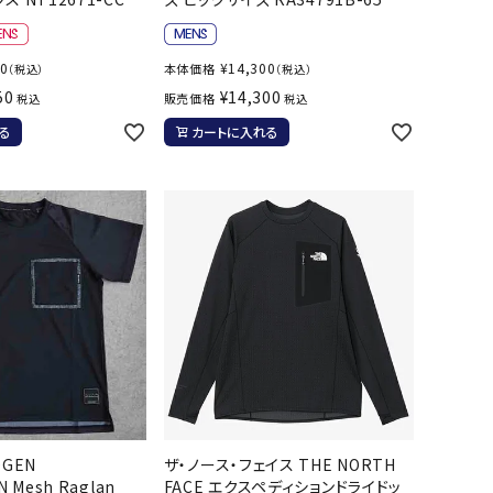
ール水着
ジュニアランニングシューズ
ムキャップ
ランニングウェア
50
¥
14,300
本体価格
（税込）
（税込）
グル
ランニングタイツ
NALTY
phiten
Prince
PUMA
50
¥
14,300
販売価格
税込
税込
他アクセサリー
ランニングソックス
る
カートに入れる
ンスポーツ
ランニングキャップ
ランニングバッグ・ポーチ
その他アクセサリー
efTourer
RUSTY
ryka
SALOMON
トレーニング用品
アウトドア
ーニング用品
メンズアウトドアウェア
グッズ
ウィメンズアウトドアウェア
AZIO
Speedo
SSK
Super
キッズ・ベビーアウトドアウェア
Natural
アウトドアシューズ
トレッキングシューズ
OGEN
ザ・ノース・フェイス THE NORTH
帽子
 Mesh Raglan
FACE エクスペディションドライドッ