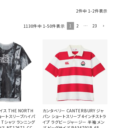
バスケットボール
バレーボール
2
件中
1
-
2
件表示
ケットボールシューズ
バレーボールシューズ
1
2
…
23
1130
件中
1
-
50
件表示
UZeSOMBR
manduka
Marble
Marmot
ケットボールウェア
バレーボールウェア
リカウェア・グッズ
バレーボール用サポーター
ル（バスケットボール）
ボール（バレーボール）
ル用品（バスケットボール）
ボール用品（バレーボール）
クス
ソックス
ツハシオリジ
MIZUNO
molten
MTG
他アクセサリー
その他アクセサリー
ル
スイム・競泳
ランニング
イス THE NORTH
カンタベリー CANTERBURY ジャ
KE
Nittaku
Ocean Pacific
ogawa tent
 ショートスリーブハイパ
パン ショートスリーブ 4インチストラ
水着・練習水着
メンズランニングシューズ
 Tシャツ ランニング
イプ ラグビージャージー 半袖 メン
ットネス水着
レディースランニングシューズ
 NT12671-CC
ズ ビッグサイズ RA34791B-65