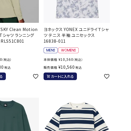
KY Clean Motion
ヨネックス YONEX ユニドライＴシャ
ve Tシャツ ランニング
ツ テニス 半袖 ユニセックス
RLS51C801
16838-011
80
¥
10,560
本体価格
（税込）
（税込）
80
¥
10,560
販売価格
税込
税込
る
カートに入れる