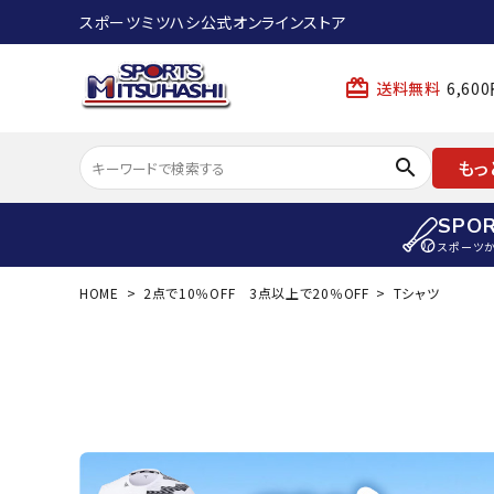
スポーツミツハシ公式オンラインストア
card_giftcard
送料無料
6,6
search
もっ
SPO
スポーツ
HOME
2点で10％OFF 3点以上で20％OFF
Tシャツ
ACCOUNT MENU
陸上
ようこそ ゲスト 様
陸上競技ス
meeting_room
person
ログイン
会員登録
陸上競技用
陸上競技用
スポーツから選ぶ
ェア
アイテムから選ぶ
陸上競技用