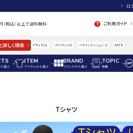
ロ
ご利用ガイド
help
00円（税込）以上で送料無料
と詳しく検索
アディゼロ
クリフトン10
バドミントンシューズ
AKTR
RTS
ITEM
BRAND
TOPIC
から選ぶ
アイテムから選ぶ
ブランドから選ぶ
特集
メンズアパレル
サッカー・フットサル
ウィメンズアパレル
パイク・シューズ
トップス
サッカースパイク
トップス
硬式
adidas
AIGLE
A
Tシャツ
シューズアクセサリー
ジャケット・アウター
ジュニアサッカースパイク
ジャケット・アウター
軟式
メンズ・ユニセックスウ
ボトムス・パンツ
トレーニングシューズ
ボトムス・パンツ
少年
その他ウェア
ジュニアレーニングシューズ
その他ウェア
ソフ
ウィメンズウェア