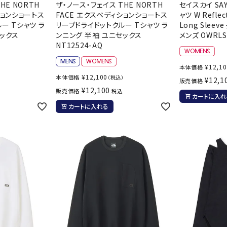
ライ
HE NORTH
ザ・ノース・フェイス THE NORTH
セイスカイ SA
ソックス
ションショートス
FACE エクスペディションショートス
ャツ W Reflec
その
ー Tシャツ ラ
リーブドライドットクルー Tシャツ ラ
Long Slee
その他アクセサリー
セックス
ンニング 半袖 ユニセックス
メンズ OWRLS
NT12524-AQ
¥
12,1
本体価格
¥
12,100
本体価格
）
（税込）
¥
12,1
販売価格
¥
12,100
販売価格
税込
カートに入れ
カートに入れる