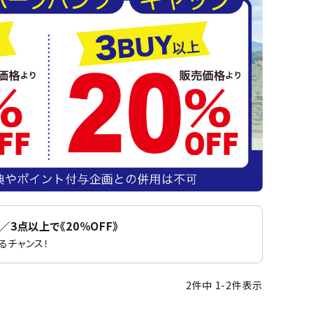
バット
ストリングス・ガット（ソフトテニス）
サポーター・テーピング
UTTERFLY
CANTERBUR
CAPTAIN
ccilu
バット
グリップテープ
タオル
Y
STAG
軟式バット
エッジガード
ソックス
帽子
トボール用バット
テニスシューズ
スパイク・シューズ
テニスバッグ
ランニング・陸上ソックス
キャップ
野球スパイク・シューズ
テニスウェア
テニス・バドミントンソックス
ハット
hampion
Columbia
CONVERSE
DA MISS
ウェア
キャップ・バイザー
野球ソックス
サンバイザー
ニア野球ウェア
ソックス
バスケットソックス
ニット帽・ビーニー
フォーム・練習着
ボール（テニス）
バレーボールソックス
その他キャップ
ティング手袋
その他アクセサリー
トレッキングソックス
xfire
G-FIT
gol.
GOSEN
ナーグローブ（守備用手袋）
ラグビーソックス
／3点以上で《20％OFF》
他手袋
トレーニング・ジム・カジュアル
るチャンス！
グ・ケース
テナンス用品
OKA
hummel
JFIT
le coq sportif
2
件中
1
-
2
件表示
クス・ストッキング
他アクセサリー