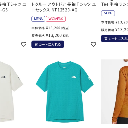
その他アクセサリー
長袖 Tシャツ ユ
トクルー アウトドア 長袖 Tシャツ ユ
Tee 半袖 ラン
suria
SVOLME
S
-GS
ニセックス NT12523-AQ
¥
13,2
本体価格
¥
13,200
本体価格
）
（税込）
¥
13,2
トレーニング・ジム/カジ
販売価格
・格闘技
¥
13,200
販売価格
税込
ュアル
カートに入れ
カートに入れる
キャ
TRIGGERPOI
uhlsport
U
メンズウェア
NT
クー
ウィメンズウェア
技小物
クッ
キッズウェア
シュ
コンプレッションウェア
テー
インナーウェア
Wacoal CW-X
Wilson
Ws
テー
シューズ
テン
ジュニアシューズ
バー
ブーツ・サンダル
バッ
バッグ
ベッ
ZETT
キャップ