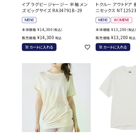
イプ ラグビージャージー 半袖 メン
トクルー アウトドア 
ズ ビッグサイズ RA34791B-29
ニセックス NT12523
¥
14,300
¥
13,200
本体価格
本体価格
（税込）
（税込
武道
¥
14,300
¥
13,200
販売価格
販売価格
税込
税込
カートに入れる
カートに入れる
柔道
ボクシング
武道・格闘