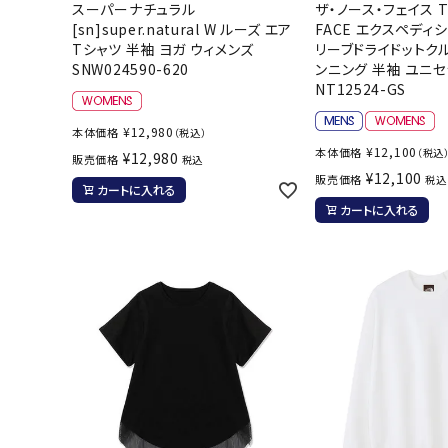
スーパーナチュラル
ザ・ノース・フェイス T
[sn]super.natural W ルーズ エア
FACE エクスペディ
Tシャツ 半袖 ヨガ ウィメンズ
リーブドライドットクル
SNW024590-620
ンニング 半袖 ユニ
NT12524-GS
¥
12,980
本体価格
（税込）
¥
12,100
本体価格
（税込
¥
12,980
販売価格
税込
¥
12,100
販売価格
税込
カートに入れる
カートに入れる