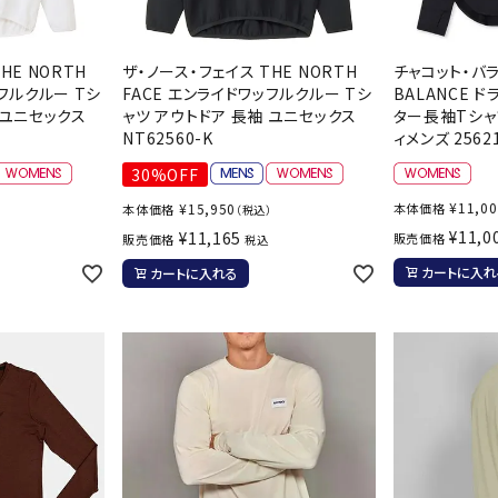
HE NORTH
ザ・ノース・フェイス THE NORTH
チャコット・バラン
ッフルクルー Tシ
FACE エンライドワッフルクルー Tシ
BALANCE 
 ユニセックス
ャツ アウトドア 長袖 ユニセックス
ター長袖Tシャ
NT62560-K
ィメンズ 25621
30%OFF
¥
11,0
¥
15,950
本体価格
本体価格
）
（税込）
¥
11,0
¥
11,165
販売価格
販売価格
税込
カートに入れ
カートに入れる