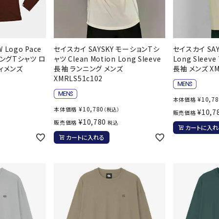
 Logo Pace
セイスカイ SAYSKY モーションTシ
セイスカイ SAYS
ンニングTシャツ ロ
ャツ Clean Motion Long Sleeve
Long Slee
ィメンズ
長袖 ランニング メンズ
長袖 メンズ XM
XMRLS51c102
¥
10,7
本体価格
¥
10,780
本体価格
）
（税込）
¥
10,7
販売価格
¥
10,780
販売価格
税込
カートに入れ
カートに入れる