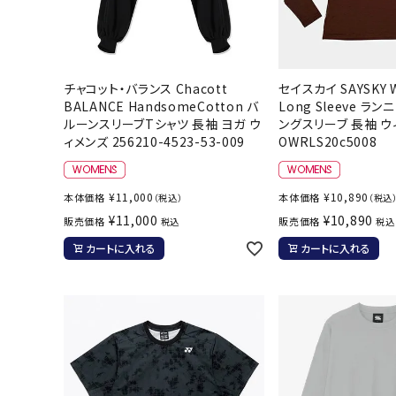
チャコット・バランス Chacott
セイスカイ SAYSKY W
BALANCE HandsomeCotton バ
Long Sleeve ラ
ルーンスリーブTシャツ 長袖 ヨガ ウ
ングスリーブ 長袖 ウ
ィメンズ 256210-4523-53-009
OWRLS20c5008
¥
11,000
¥
10,890
本体価格
本体価格
（税込）
（税込
¥
11,000
¥
10,890
販売価格
販売価格
税込
税込
カートに入れる
カートに入れる