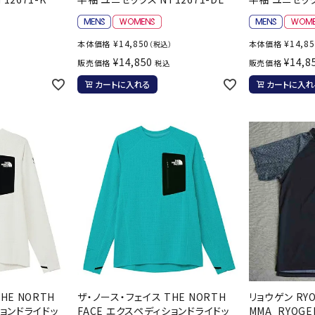
ンドボール）
ヘッドギア（ラグビー）
スク
セサリー
ソックス
スイ
¥
14,850
¥
14,8
本体価格
本体価格
）
（税込）
その他アクセサリー
ゴー
ON
ONYONE
PE
¥
14,850
¥
14,8
販売価格
販売価格
税込
その
カートに入れる
カートに入れ
マリ
Rawlings
Real Stone
Re
ーキング
フィットネス・ヨガ
ーキングシューズ
ヨガウェア
トレ
ウォーキングシューズ
ヨガマット
健康
SAYSKY
Sondico
SP
セサリー
ヨガアクセサリー
ダンス・フィットネスウェア
ダンス・フィットネスシューズ
HE NORTH
ザ・ノース・フェイス THE NORTH
リョウゲン RY
インナーウェア
ションドライドッ
FACE エクスペディションドライドッ
MMA_RYOGEN