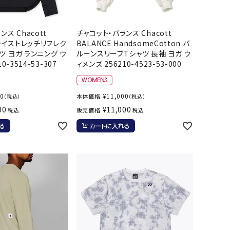
ス Chacott
チャコット・バランス Chacott
ドライストレッチリフレク
BALANCE HandsomeCotton バ
ツ ヨガ ランニング ウ
ルーンスリーブTシャツ 長袖 ヨガ ウ
0-3514-53-307
ィメンズ 256210-4523-53-000
00
¥
11,000
本体価格
（税込）
（税込）
00
¥
11,000
販売価格
税込
税込
る
カートに入れる