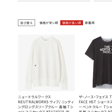
バト
バドミント
並び替え
価格が安い順
価格が高い順
新着順
ストリングス
バドミント
バドミント
シャトル
グリップテ
バッグ
ソックス
その他アク
ハン
ニュートラルワークス
ザ・ノース・フェイス T
NEUTRALWORKS ウィフ/ ニッティ
FACE HST ショー
ハンドボー
ングロングスリーブクルー 長袖 Tシ
ーベントクルー Tシ
ハンドボー
ャツ ユニセックス KSU24316-W
半袖 ユニセックス NT