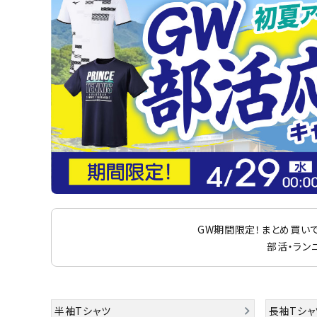
陸上競技用
ブランドから選ぶ
その他アク
SALE品はこちら
INFORMATIOM
ご利用ガイド
お問い合わせ
メルマガ登録
特定商取引法
GW期間限定！まとめ買いでおト
部活・ラン
プライバシーポリシー
半袖Tシャツ
長袖Tシャ