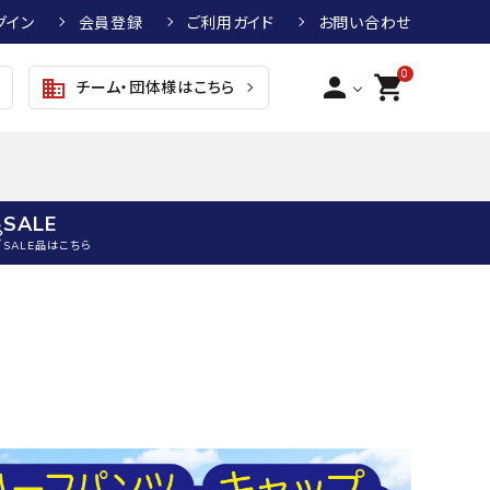
グイン
会員登録
ご利用ガイド
お問い合わせ
0
person
shopping_cart
チーム・団体様はこちら
business
SALE
SALE品はこちら
野球
キッズアパレル
テニス
その他アクセサリー
グラブ・ミット
トップス
硬式テニスラケット
ボール
KTR
arena
asics
ATHLETA
グラブ・ミット
ジャケット・アウター
ジュニア硬式テニスラケット
季節対策商品
野球グラブ・ミット
ボトムス・パンツ
ソフトテニスラケット
健康グッズ
トボール用グラブ・ミット
その他ウェア
ストリングス・ガット（テニス）
ヨガマット