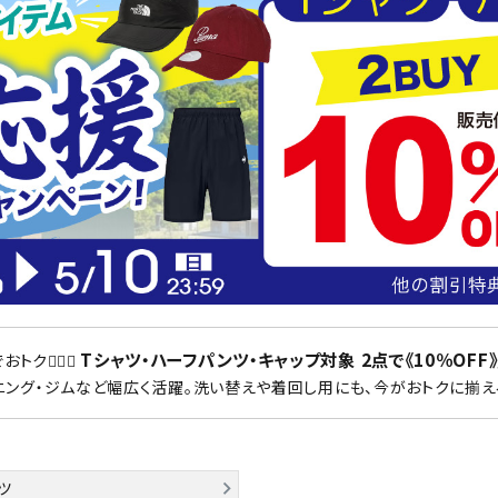
シューズアクセサリー
硬式
Babolat
BIKE
B
ソックス
フットボールサンダル
軟式
セサリー
サッカーウェア
少年
シューズ
バッグ
ジュニアサッカーウェア
ソフ
レプリカ商品
野球
メンズランニング
バックパック
ジュニアレプリカ商品
少年
ウイメンズランニング
トートバッグ
CEP
Chacott
C
サッカーボール
野球
ジュニアランニング
ショルダーバッグ
フットサルボール
ジュ
サッカースパイク
ボディー・ウエストバッグ
サッカーバッグ
ユニ
ジュニアサッカースパイク
ダッフル・ボストンバッグ
その他アクセサリー
バッ
サッカー・フットサルトレーニン
テニスバッグ
DESCENTE
FINTA
Fo
イン
グシューズ
その他バッグ
Tシャツ・ハーフパンツ・キャップ対象 2点で《10％OFF》
その
ク🏃‍♂️✨
ジュニアサッカー・フットサルト
ニング・ジムなど幅広く活躍。洗い替えや着回し用にも、今がおトクに揃え
レーニングシューズ
バッ
野球スパイク・シューズ
メン
少年野球スパイク・シューズ
HEAD
HELLY
H
ソッ
HANSEN
バスケットボールシューズ
ツ
その