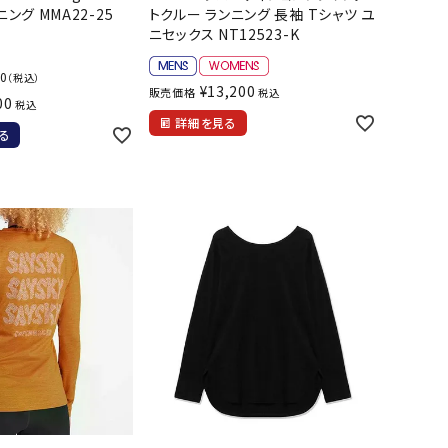
ソックス
ニング MMA22-25
トクルー ランニング 長袖 Tシャツ ユ
WANS
Tasmania
Tecnifibre
THE NORTH
ニセックス NT12523-K
バッグ
Surf
FACE
その他アクセサリー
00
（税込）
¥
13,200
販売価格
税込
00
税込
キャンプ用品
詳細を見る
る
リー・コンテナ
MBRO
UNDER
VICTAS
VIEW
ARMOUR
ラー・ジャグ
キングウェア
ラフ・寝具
ブル・チェア関連
tudio
YASAKA
YONEX
ZAMST
ブルウェア
ト・タープ用品
ベキュー・焚き火
グ
ト・マット・シート