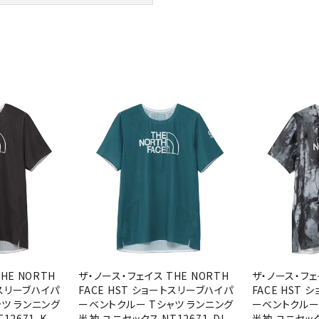
バレーボールシューズ
ミントン
卓球
テニスシューズ
バドミントンシューズ
ンラケット
卓球ラケット
バス
フィットネスシューズ
LI-NING
LUXILON
L
・ガット
ラバー
バス
A
陸上スパイク・シューズ
ンシューズ
卓球シューズ
レプ
ハンドボールシューズ
ンウェア
卓球ウェア
ボー
ウォーキング・トレッキングシュ
ボール（卓球）
ボー
ーズ
ープ
その他アクセサリー
ソッ
アウトドアシューズ
MIKANO
MIKASA
ミ
卓球台
その
ナ
トレーニング・ジム・カジュアル
キッズカジュアル
セサリー
スイム・競泳
ドボール
ラグビー
サンダル
HE NORTH
ザ・ノース・フェイス THE NORTH
ザ・ノース・フェ
NEUTRALWO
New Balance
NI
トスリーブハイパ
FACE HST ショートスリーブハイパ
FACE HST
ルシューズ
ラグビースパイク・シューズ
競泳
RKS
ャツ ランニング
ーベントクルー Tシャツ ランニング
ーベントクルー
ルウェア
ラグビーウェア
フィ
12671-K
半袖 ユニセックス NT12671-DL
半袖 ユニセックス