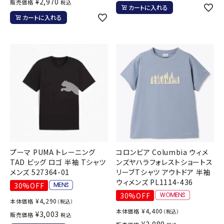
¥
2,970
販売価格
税込
カートに入れる
カートに入れる
プーマ PUMA トレーニング
コロンビア Columbia ウィメ
TAD ビッグ ロゴ 半袖 Tシャツ
ンズヤハラフォレストショートス
メンズ 527364-01
リーブTシャツ アウトドア 半袖
ウィメンズ PL1114-436
30%OFF
30%OFF
¥
4,290
本体価格
（税込）
¥
4,400
本体価格
（税込）
¥
3,003
販売価格
税込
¥
3,080