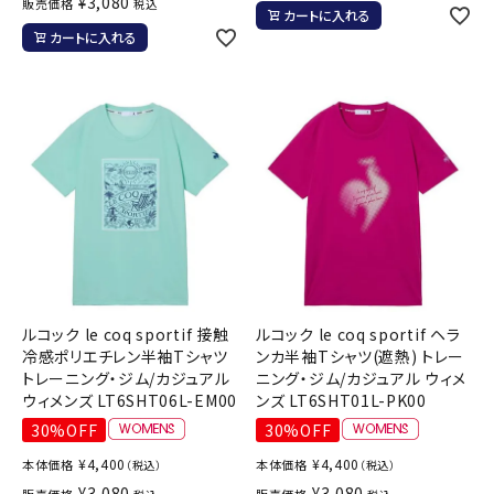
¥
3,080
販売価格
税込
カートに入れる
カートに入れる
ルコック le coq sportif 接触
ルコック le coq sportif ヘラ
冷感ポリエチレン半袖Tシャツ
ンカ半袖Tシャツ(遮熱) トレー
トレーニング・ジム/カジュアル
ニング・ジム/カジュアル ウィメ
ウィメンズ LT6SHT06L-EM00
ンズ LT6SHT01L-PK00
30%OFF
30%OFF
¥
4,400
¥
4,400
本体価格
本体価格
（税込）
（税込）
¥
3,080
¥
3,080
販売価格
販売価格