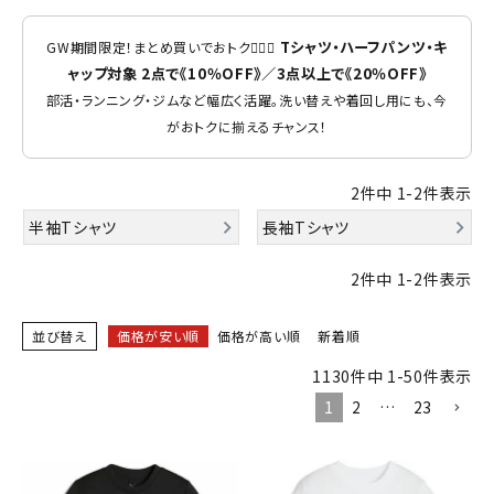
ブランドから選ぶ
Tシャツ・ハーフパンツ・キ
GW期間限定！まとめ買いでおトク🏃‍♂️✨
SALE品はこちら
ャップ対象 2点で《10％OFF》／3点以上で《20％OFF》
部活・ランニング・ジムなど幅広く活躍。洗い替えや着回し用にも、今
がおトクに揃えるチャンス！
INFORMATIOM
ご利用ガイド
2
件中
1
-
2
件表示
半袖Tシャツ
長袖Tシャツ
お問い合わせ
メルマガ登録
2
件中
1
-
2
件表示
特定商取引法
並び替え
価格が安い順
価格が高い順
新着順
プライバシーポリシー
1130
件中
1
-
50
件表示
1
2
…
23