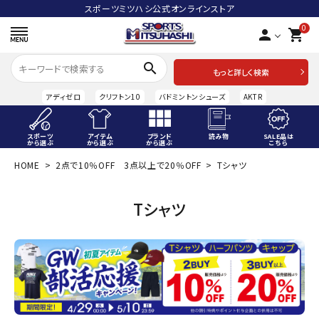
スポーツミツハシ公式オンラインストア
0
person
shopping_cart
search
もっと詳しく検索
アディゼロ
クリフトン10
バドミントンシューズ
AKTR
スポーツ
アイテム
ブランド
読み物
SALE品は
から選ぶ
から選ぶ
から選ぶ
こちら
HOME
2点で10％OFF 3点以上で20％OFF
Tシャツ
ACCOUNT MENU
ようこそ ゲスト 様
Tシャツ
meeting_room
person
ログイン
会員登録
スポーツから選ぶ
アイテムから選ぶ