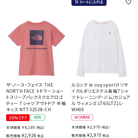
カートに入れる
ザ・ノース・フェイス THE
ルコック le coq sportif リサ
NORTH FACE トドラーショー
イクルポリエステル長袖Tシャ
トスリーブバックスクエアロゴ
ツ トレーニング・ジム/カジュア
ティー Tシャツ アウトドア 半袖
ル ウィメンズ LT6SLTZ1L-
キッズ NTT32538-CH
WH00
30%OFF
¥
2,970
¥
4,180
本体価格
本体価格
（税込）
（税込）
¥
2,970
¥
2,926
販売価格
販売価格
税込
税込