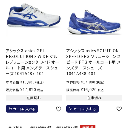
アシックス asics GEL-
アシックス asics SOLUTION
RESOLUTION X WIDE ゲル
SPEED FF 3 ソリューション ス
レゾリューション X ワイド オー
ピード FF 3 オールコート用 メ
ルコート用 メンズ テニスシュ
ンズ テニスシューズ
ーズ 1041A487-101
1041A438-401
¥
19,800
¥
17,800
本体価格
本体価格
（税込）
（税込）
¥
17,820
¥
16,020
販売価格
販売価格
税込
税込
在庫切れ
在庫切れ
カートに入れる
カートに入れる
並び替え
価格が安い順
価格が高い順
新着順