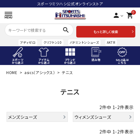
スポーツミツハシ公式オンラインストア
0
person
shopping_cart
search
もっと詳しく検索
アディゼロ
クリフトン10
バドミントンシューズ
AKTR
スポーツ
アイテム
ブランド
読み物
SALE品は
から選ぶ
から選ぶ
から選ぶ
こちら
HOME
asics（アシックス）
テニス
ACCOUNT MENU
ようこそ ゲスト 様
テニス
meeting_room
person
ログイン
会員登録
2
件中
1
-
2
件表示
スポーツから選ぶ
メンズシューズ
ウィメンズシューズ
アイテムから選ぶ
2
件中
1
-
2
件表示