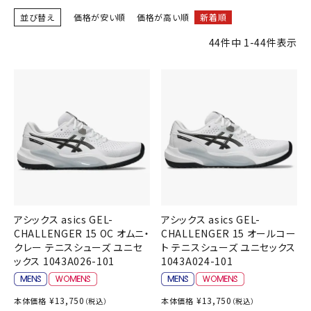
ブランドから選ぶ
並び替え
価格が安い順
価格が高い順
新着順
44
件中
1
-
44
件表示
SALE品はこちら
INFORMATIOM
ご利用ガイド
お問い合わせ
メルマガ登録
特定商取引法
プライバシーポリシー
アシックス asics GEL-
アシックス asics GEL-
CHALLENGER 15 OC オムニ・
CHALLENGER 15 オールコー
クレー テニスシューズ ユニセ
ト テニスシューズ ユニセックス
ックス 1043A026-101
1043A024-101
¥
13,750
¥
13,750
本体価格
本体価格
（税込）
（税込）