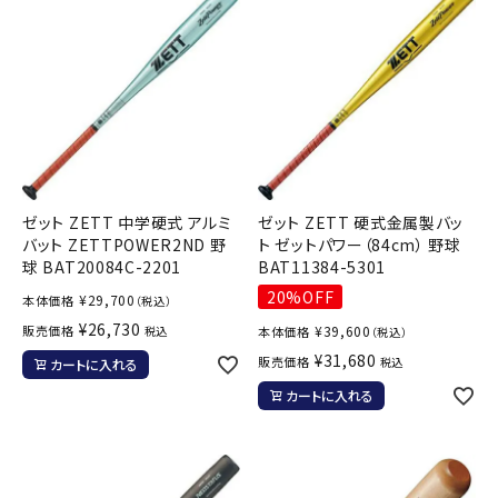
ブランドから選ぶ
SALE品はこちら
INFORMATIOM
ご利用ガイド
ゼット ZETT 中学硬式 アルミ
ゼット ZETT 硬式金属製バッ
お問い合わせ
バット ZETTPOWER2ND 野
ト ゼットパワー（84cm） 野球
球 BAT20084C-2201
BAT11384-5301
メルマガ登録
20%OFF
¥
29,700
本体価格
（税込）
特定商取引法
¥
26,730
販売価格
¥
39,600
税込
本体価格
（税込）
プライバシーポリシー
¥
31,680
販売価格
税込
カートに入れる
カートに入れる