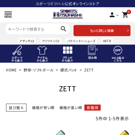
スポーツミツハシ公式オンラインストア
0
person
shopping_cart
search
もっと詳しく検索
アディゼロ
クリフトン10
バドミントンシューズ
AKTR
スポーツ
アイテム
ブランド
読み物
SALE品は
から選ぶ
から選ぶ
から選ぶ
こちら
HOME
野球・ソフトボール
硬式バット
ZETT
ACCOUNT MENU
ようこそ ゲスト 様
ZETT
meeting_room
person
ログイン
会員登録
並び替え
価格が安い順
価格が高い順
新着順
スポーツから選ぶ
5
件中
1
-
5
件表示
アイテムから選ぶ