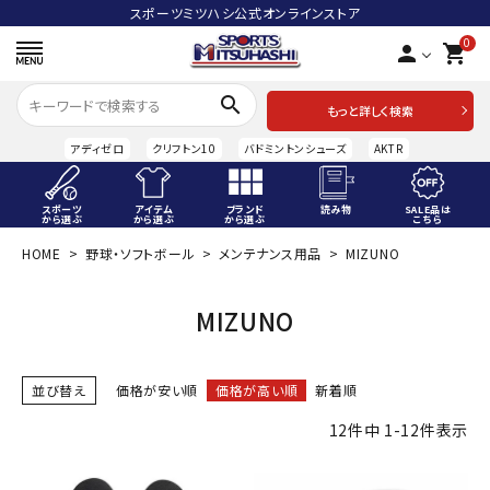
スポーツミツハシ公式オンラインストア
0
person
shopping_cart
search
もっと詳しく検索
アディゼロ
クリフトン10
バドミントンシューズ
AKTR
スポーツ
アイテム
ブランド
読み物
SALE品は
から選ぶ
から選ぶ
から選ぶ
こちら
HOME
野球・ソフトボール
メンテナンス用品
MIZUNO
ACCOUNT MENU
ようこそ ゲスト 様
MIZUNO
meeting_room
person
ログイン
会員登録
並び替え
価格が安い順
価格が高い順
新着順
スポーツから選ぶ
12
件中
1
-
12
件表示
アイテムから選ぶ