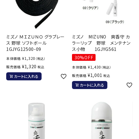
ミズノ ＭＩＺＵＮＯ グラブレー
ミズノ MIZUNO 爽香守 カ
ス 野球 ソフトボール
ラーリップ 野球 メンテナン
1GJYG12500-09
ス小物 1GJYG561
30%OFF
¥
1,320
本体価格
（税込）
¥
1,320
販売価格
¥
1,430
税込
本体価格
（税込）
¥
1,001
販売価格
税込
カートに入れる
カートに入れる