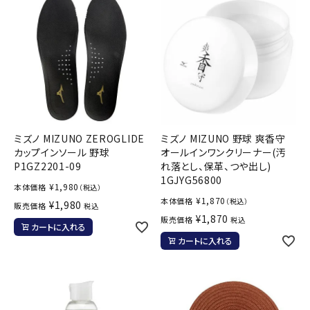
ブランドから選ぶ
SALE品はこちら
INFORMATIOM
ご利用ガイド
ミズノ MIZUNO ZEROGLIDE
ミズノ MIZUNO 野球 爽香守
お問い合わせ
カップインソール 野球
オールインワンクリーナー(汚
P1GZ2201-09
れ落とし、保革、つや出し)
メルマガ登録
1GJYG56800
¥
1,980
本体価格
（税込）
特定商取引法
¥
1,870
本体価格
（税込）
¥
1,980
販売価格
税込
プライバシーポリシー
¥
1,870
販売価格
税込
カートに入れる
カートに入れる