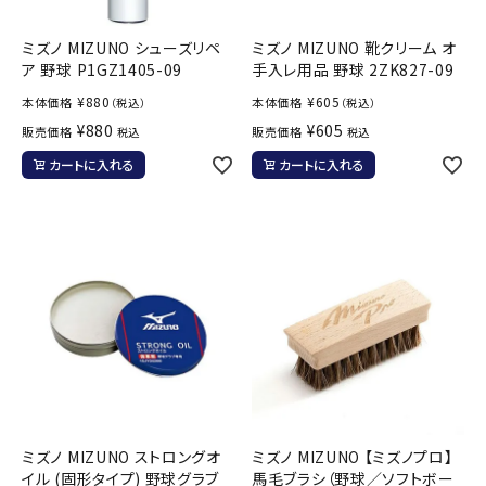
ミズノ MIZUNO シューズリペ
ミズノ MIZUNO 靴クリーム オ
ア 野球 P1GZ1405-09
手入レ用品 野球 2ZK827-09
¥
880
¥
605
本体価格
本体価格
（税込）
（税込）
¥
880
¥
605
販売価格
販売価格
税込
税込
カートに入れる
カートに入れる
ミズノ MIZUNO ストロングオ
ミズノ MIZUNO 【ミズノプロ】
イル (固形タイプ) 野球グラブ
馬毛ブラシ（野球／ソフトボー