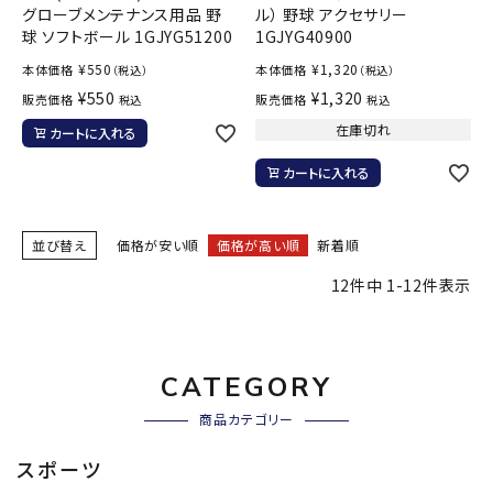
グローブメンテナンス用品 野
ル） 野球 アクセサリー
球 ソフトボール 1GJYG51200
1GJYG40900
¥
550
¥
1,320
本体価格
本体価格
（税込）
（税込）
¥
550
¥
1,320
販売価格
販売価格
税込
税込
在庫切れ
カートに入れる
カートに入れる
並び替え
価格が安い順
価格が高い順
新着順
12
件中
1
-
12
件表示
CATEGORY
商品カテゴリー
スポーツ