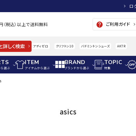
ロ
ご利用ガイド
help
00円（税込）以上で送料無料
と詳しく検索
アディゼロ
クリフトン10
バドミントンシューズ
AKTR
RTS
ITEM
BRAND
TOPIC
から選ぶ
アイテムから選ぶ
ブランドから選ぶ
特集
s
メンズアパレル
サッカー・フットサル
ウィメンズアパレル
パイク・シューズ
トップス
サッカースパイク
トップス
硬式
adidas
AIGLE
A
asics
シューズアクセサリー
ジャケット・アウター
ジュニアサッカースパイク
ジャケット・アウター
軟式
メンズ・ユニセックスウ
ボトムス・パンツ
トレーニングシューズ
ボトムス・パンツ
少年
その他ウェア
ジュニアレーニングシューズ
その他ウェア
ソフ
ウィメンズウェア