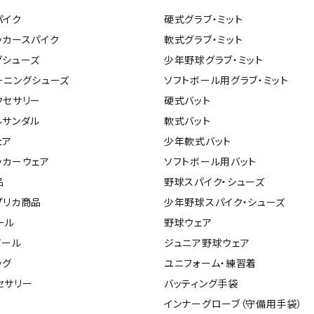
ンドボール）
ヘッドギア（ラグビー）
スク
パイク
硬式グラブ・ミット
セサリー
ソックス
スイ
ッカースパイク
軟式グラブ・ミット
その他アクセサリー
ゴー
グシューズ
少年野球グラブ・ミット
ON
ONYONE
PE
その
ーニングシューズ
ソフトボール用グラブ・ミット
マリ
クセサリー
硬式バット
ルサンダル
軟式バット
ェア
少年軟式バット
Rawlings
Real Stone
Re
ッカーウェア
ソフトボール用バット
ーキング
フィットネス・ヨガ
品
野球スパイク・シューズ
ーキングシューズ
ヨガウェア
トレ
プリカ商品
少年野球スパイク・シューズ
ウォーキングシューズ
ヨガマット
健康
ール
野球ウェア
SAYSKY
Sondico
SP
セサリー
ヨガアクセサリー
ボール
ジュニア野球ウェア
ダンス・フィットネスウェア
ッグ
ユニフォーム・練習着
ダンス・フィットネスシューズ
セサリー
バッティング手袋
インナーウェア
インナーグローブ（守備用手袋）