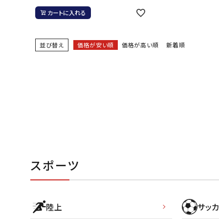
カートに入れる
バト
バドミント
並び替え
価格が安い順
価格が高い順
新着順
ストリングス
バドミント
バドミント
シャトル
グリップテ
バッグ
ソックス
その他アク
スポーツ
ハン
ハンドボー
陸上
サッカ
ハンドボー