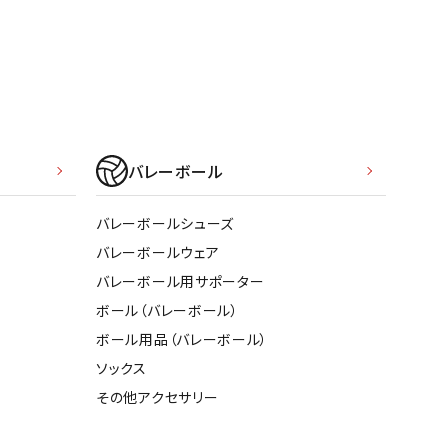
ソックス
WANS
Tasmania
Tecnifibre
THE NORTH
バッグ
Surf
FACE
その他アクセサリー
キャンプ用品
リー・コンテナ
MBRO
UNDER
VICTAS
VIEW
バレーボール
ARMOUR
ラー・ジャグ
キングウェア
バレーボールシューズ
ラフ・寝具
バレーボールウェア
ブル・チェア関連
バレーボール用サポーター
tudio
YASAKA
YONEX
ZAMST
ブルウェア
ボール（バレーボール）
ト・タープ用品
ボール用品（バレーボール）
ベキュー・焚き火
ソックス
グ
その他アクセサリー
ト・マット・シート