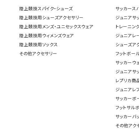
ボール（ハ
陸上競技スパイク・シューズ
サッカース
その他アク
陸上競技用シューズアクセサリー
ジュニアサ
陸上競技用メンズ・ユニセックスウェア
トレーニン
陸上競技用ウィメンズウェア
ジュニアレ
陸上競技用ソックス
シューズア
その他アクセサリー
フットボー
サッカーウ
ジュニアサ
ウォ
レプリカ商
メンズウォ
ジュニアレ
ウィメンズ
サッカーボ
その他アク
フットサル
サッカーバ
その他アク