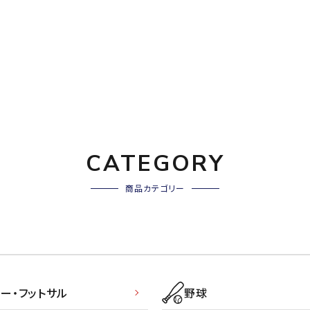
バレーボールシューズ
ミントン
卓球
テニスシューズ
バドミントンシューズ
ンラケット
卓球ラケット
バス
フィットネスシューズ
LI-NING
LUXILON
L
・ガット
ラバー
バス
A
陸上スパイク・シューズ
ンシューズ
卓球シューズ
レプ
ハンドボールシューズ
ンウェア
卓球ウェア
ボー
ウォーキング・トレッキングシュ
ボール（卓球）
ボー
ーズ
CATEGORY
ープ
その他アクセサリー
ソッ
アウトドアシューズ
MIKANO
MIKASA
ミ
卓球台
その
ナ
トレーニング・ジム・カジュアル
商品カテゴリー
キッズカジュアル
セサリー
スイム・競泳
ドボール
ラグビー
サンダル
NEUTRALWO
New Balance
NI
ルシューズ
ラグビースパイク・シューズ
競泳
RKS
ー・フットサル
野球
ルウェア
ラグビーウェア
フィ