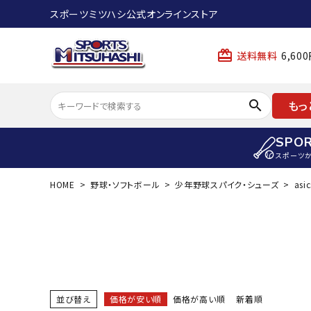
スポーツミツハシ公式オンラインストア
card_giftcard
送料無料
6,6
search
もっ
SPO
スポーツ
HOME
野球・ソフトボール
少年野球スパイク・シューズ
asic
ACCOUNT MENU
陸上
ようこそ ゲスト 様
陸上競技ス
meeting_room
person
ログイン
会員登録
陸上競技用
陸上競技用
スポーツから選ぶ
ェア
並び替え
価格が安い順
価格が高い順
新着順
アイテムから選ぶ
陸上競技用