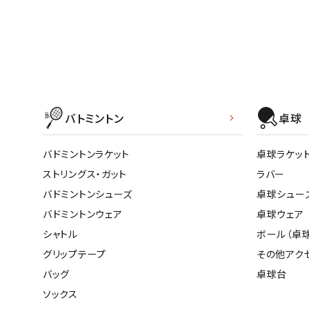
武道
柔道
バトミントン
卓球
ボクシング
武道・格闘
バドミントンラケット
卓球ラケッ
ストリングス・ガット
ラバー
バドミントンシューズ
卓球シュー
バドミントンウェア
卓球ウェア
シャトル
ボール（卓球
グリップテープ
その他アク
バッグ
卓球台
ソックス