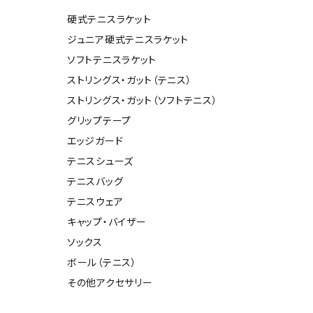
ール水着
ジュニアランニングシューズ
硬式テニスラケット
ムキャップ
ランニングウェア
ジュニア硬式テニスラケット
グル
ランニングタイツ
ソフトテニスラケット
NALTY
phiten
Prince
PUMA
他アクセサリー
ランニングソックス
ストリングス・ガット（テニス）
ンスポーツ
ランニングキャップ
ストリングス・ガット（ソフトテニス）
ランニングバッグ・ポーチ
グリップテープ
その他アクセサリー
エッジガード
efTourer
RUSTY
ryka
SALOMON
テニスシューズ
トレーニング用品
アウトドア
テニスバッグ
ーニング用品
メンズアウトドアウェア
テニスウェア
グッズ
ウィメンズアウトドアウェア
キャップ・バイザー
AZIO
Speedo
SSK
Super
キッズ・ベビーアウトドアウェア
ソックス
Natural
アウトドアシューズ
ボール（テニス）
トレッキングシューズ
その他アクセサリー
帽子