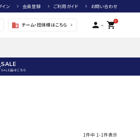
グイン
会員登録
ご利用ガイド
お問い合わせ
0
person
shopping_cart
チーム・団体様はこちら
business
SALE
SALE品はこちら
野球
キッズアパレル
テニス
その他アクセサリー
グラブ・ミット
トップス
硬式テニスラケット
ボール
KTR
arena
asics
ATHLETA
グラブ・ミット
ジャケット・アウター
ジュニア硬式テニスラケット
季節対策商品
野球グラブ・ミット
ボトムス・パンツ
ソフトテニスラケット
健康グッズ
トボール用グラブ・ミット
その他ウェア
ストリングス・ガット（テニス）
ヨガマット
1
件中
1
-
1
件表示