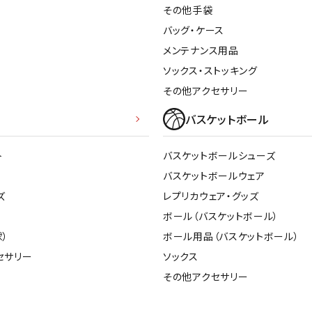
その他アクセサリー
その他手袋
suria
SVOLME
S
バッグ・ケース
メンテナンス用品
ソックス・ストッキング
トレーニング・ジム/カジ
・格闘技
ュアル
その他アクセサリー
キャ
TRIGGERPOI
uhlsport
U
バスケットボール
メンズウェア
NT
クー
ウィメンズウェア
技小物
クッ
ト
バスケットボールシューズ
キッズウェア
シュ
バスケットボールウェア
コンプレッションウェア
テー
ズ
レプリカウェア・グッズ
インナーウェア
Wacoal CW-X
Wilson
Ws
テー
ボール（バスケットボール）
シューズ
テン
）
ボール用品（バスケットボール）
ジュニアシューズ
バー
セサリー
ソックス
ブーツ・サンダル
バッ
その他アクセサリー
バッグ
ベッ
ZETT
キャップ