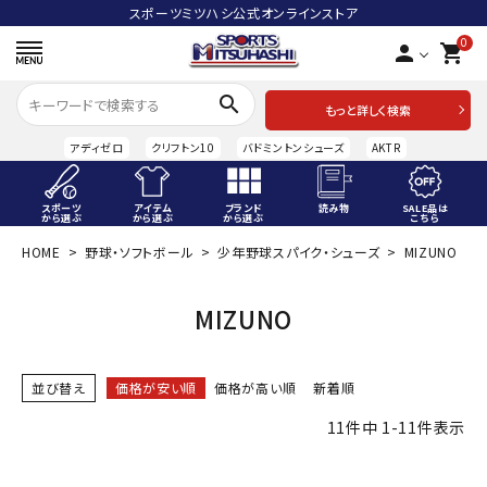
スポーツミツハシ公式オンラインストア
0
person
shopping_cart
search
もっと詳しく検索
アディゼロ
クリフトン10
バドミントンシューズ
AKTR
スポーツ
アイテム
ブランド
読み物
SALE品は
から選ぶ
から選ぶ
から選ぶ
こちら
HOME
野球・ソフトボール
少年野球スパイク・シューズ
MIZUNO
ACCOUNT MENU
ようこそ ゲスト 様
MIZUNO
meeting_room
person
ログイン
会員登録
並び替え
価格が安い順
価格が高い順
新着順
スポーツから選ぶ
11
件中
1
-
11
件表示
アイテムから選ぶ