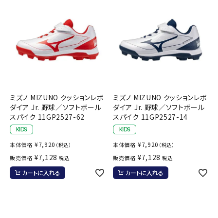
ブランドから選ぶ
SALE品はこちら
INFORMATIOM
ご利用ガイド
ミズノ MIZUNO クッションレボ
ミズノ MIZUNO クッションレボ
お問い合わせ
ダイア Jr. 野球／ソフトボール
ダイア Jr. 野球／ソフトボール
スパイク 11GP2527-62
スパイク 11GP2527-14
メルマガ登録
特定商取引法
¥
7,920
¥
7,920
本体価格
本体価格
（税込）
（税込）
プライバシーポリシー
¥
7,128
¥
7,128
販売価格
販売価格
税込
税込
カートに入れる
カートに入れる