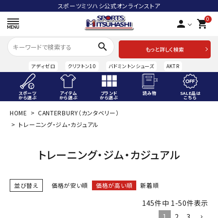
スポーツミツハシ公式オンラインストア
0
person
shopping_cart
search
もっと詳しく検索
アディゼロ
クリフトン10
バドミントンシューズ
AKTR
スポーツ
アイテム
ブランド
読み物
SALE品は
から選ぶ
から選ぶ
から選ぶ
こちら
HOME
CANTERBURY（カンタベリー）
ACCOUNT MENU
トレーニング・ジム・カジュアル
ようこそ ゲスト 様
meeting_room
person
トレーニング・ジム・カジュアル
ログイン
会員登録
スポーツから選ぶ
並び替え
価格が安い順
価格が高い順
新着順
アイテムから選ぶ
145
件中
1
-
50
件表示
1
2
3