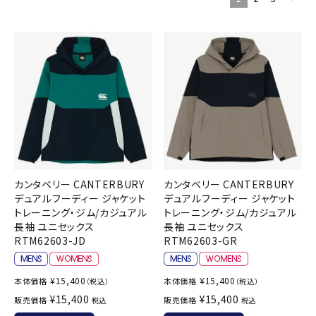
ブランドから選ぶ
SALE品はこちら
INFORMATIOM
ご利用ガイド
お問い合わせ
メルマガ登録
カンタベリー CANTERBURY
カンタベリー CANTERBURY
特定商取引法
デュアルフーディー ジャケット
デュアルフーディー ジャケット
トレーニング・ジム/カジュアル
トレーニング・ジム/カジュアル
プライバシーポリシー
長袖 ユニセックス
長袖 ユニセックス
RTM62603-JD
RTM62603-GR
¥
15,400
¥
15,400
本体価格
本体価格
（税込）
（税込）
¥
15,400
¥
15,400
販売価格
販売価格
税込
税込