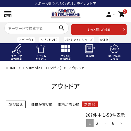
スポーツミツハシ公式オンラインストア
0
person
shopping_cart
search
もっと詳しく検索
アディゼロ
クリフトン10
バドミントンシューズ
AKTR
スポーツ
アイテム
ブランド
読み物
SALE品は
から選ぶ
から選ぶ
から選ぶ
こちら
HOME
Columbia（コロンビア）
アウトドア
ACCOUNT MENU
ようこそ ゲスト 様
アウトドア
meeting_room
person
ログイン
会員登録
並び替え
価格が安い順
価格が高い順
新着順
スポーツから選ぶ
267
件中
1
-
50
件表示
アイテムから選ぶ
1
2
…
6