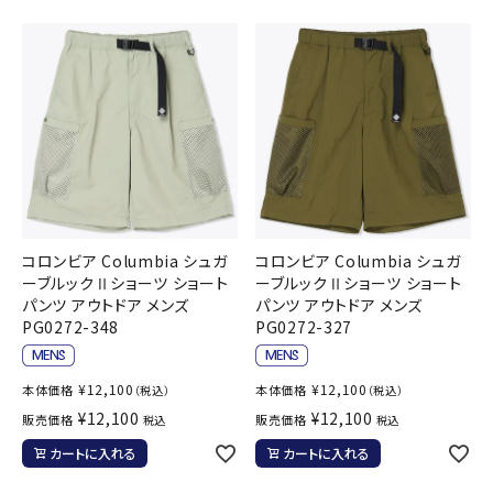
ブランドから選ぶ
SALE品はこちら
INFORMATIOM
ご利用ガイド
お問い合わせ
コロンビア Columbia シュガ
コロンビア Columbia シュガ
メルマガ登録
ーブルックⅡショーツ ショート
ーブルックⅡショーツ ショート
パンツ アウトドア メンズ
パンツ アウトドア メンズ
特定商取引法
PG0272-348
PG0272-327
プライバシーポリシー
¥
12,100
¥
12,100
本体価格
本体価格
（税込）
（税込）
¥
12,100
¥
12,100
販売価格
販売価格
税込
税込
カートに入れる
カートに入れる