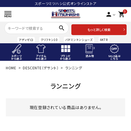
スポーツミツハシ公式オンラインストア
0
person
shopping_cart
search
もっと詳しく検索
アディゼロ
クリフトン10
バドミントンシューズ
AKTR
スポーツ
アイテム
ブランド
読み物
SALE品は
から選ぶ
から選ぶ
から選ぶ
こちら
HOME
DESCENTE（デサント）
ランニング
ACCOUNT MENU
ようこそ ゲスト 様
ランニング
meeting_room
person
ログイン
会員登録
スポーツから選ぶ
現在登録されている商品はありません。
アイテムから選ぶ