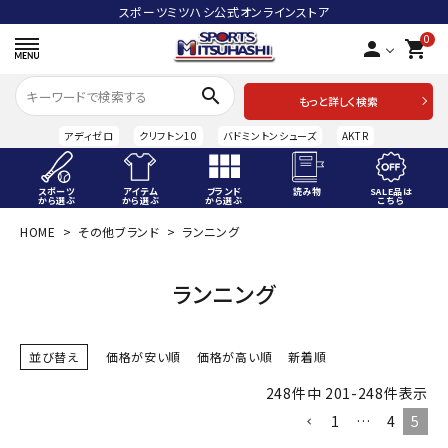
スポーツミツハシ公式オンラインストア
0
person
shopping_cart
search
もっと詳しく検索
アディゼロ
クリフトン10
バドミントンシューズ
AKTR
スポーツ
アイテム
ブランド
読み物
SALE品は
から選ぶ
から選ぶ
から選ぶ
こちら
HOME
その他ブランド
ランニング
ACCOUNT MENU
ようこそ ゲスト 様
ランニング
meeting_room
person
ログイン
会員登録
並び替え
価格が安い順
価格が高い順
新着順
スポーツから選ぶ
248
件中
201
-
248
件表示
アイテムから選ぶ
1
…
4
5