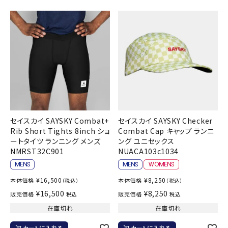
ブランドから選ぶ
SALE品はこちら
INFORMATIOM
ご利用ガイド
お問い合わせ
セイスカイ SAYSKY Combat+
セイスカイ SAYSKY Checker
メルマガ登録
Rib Short Tights 8inch ショ
Combat Cap キャップ ランニ
ートタイツ ランニング メンズ
ング ユニセックス
特定商取引法
NMRST32C901
NUACA103c1034
プライバシーポリシー
¥
16,500
¥
8,250
本体価格
本体価格
（税込）
（税込）
¥
16,500
¥
8,250
販売価格
販売価格
税込
税込
在庫切れ
在庫切れ
カートに入れる
カートに入れる