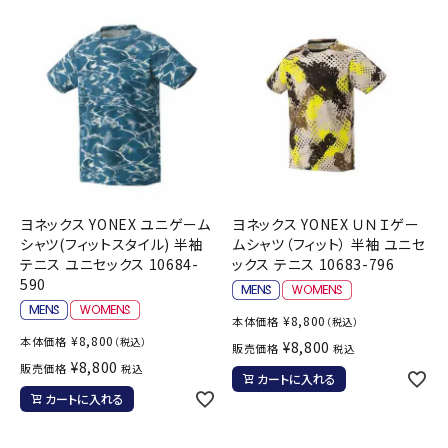
ブランドから選ぶ
SALE品はこちら
INFORMATIOM
ご利用ガイド
お問い合わせ
ヨネックス YONEX ユニゲーム
ヨネックス YONEX ＵＮＩゲー
メルマガ登録
シャツ(フィットスタイル) 半袖
ムシャツ（フィット） 半袖 ユニセ
テニス ユニセックス 10684-
ックス テニス 10683-796
特定商取引法
590
プライバシーポリシー
¥
8,800
本体価格
（税込）
¥
8,800
本体価格
（税込）
¥
8,800
販売価格
税込
¥
8,800
販売価格
税込
カートに入れる
カートに入れる