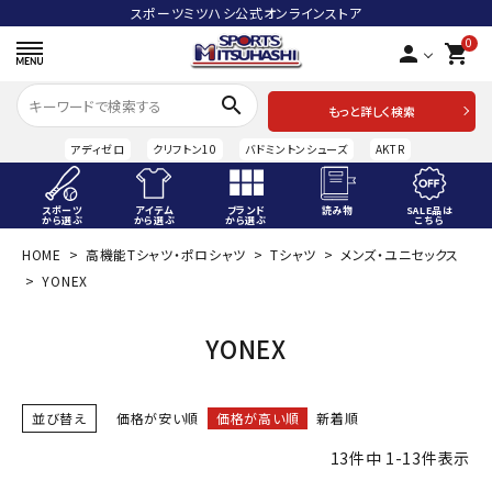
スポーツミツハシ公式オンラインストア
0
person
shopping_cart
search
もっと詳しく検索
アディゼロ
クリフトン10
バドミントンシューズ
AKTR
スポーツ
アイテム
ブランド
読み物
SALE品は
から選ぶ
から選ぶ
から選ぶ
こちら
HOME
高機能Tシャツ・ポロシャツ
Tシャツ
メンズ・ユニセックス
ACCOUNT MENU
YONEX
ようこそ ゲスト 様
meeting_room
person
YONEX
ログイン
会員登録
スポーツから選ぶ
並び替え
価格が安い順
価格が高い順
新着順
アイテムから選ぶ
13
件中
1
-
13
件表示