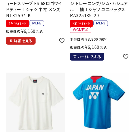
ョートスリーブ ES 68ロゴワイ
ジ トレーニング/ジム・カジュア
ドティー Tシャツ 半袖 メンズ
ル 半袖 Tシャツ ユニセックス
NT32597-K
RA325135-29
15%OFF
30%OFF
¥
6,160
販売価格
税込
¥
8,800
本体価格
（税込）
詳細を見る
¥
6,160
販売価格
税込
カートに入れる