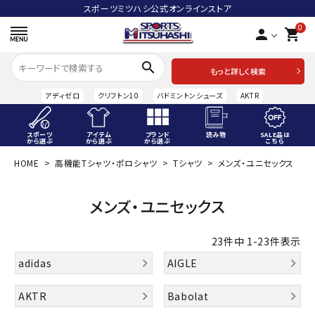
スポーツミツハシ公式オンラインストア
0
person
shopping_cart
search
もっと詳しく検索
アディゼロ
クリフトン10
バドミントンシューズ
AKTR
スポーツ
アイテム
ブランド
読み物
SALE品は
から選ぶ
から選ぶ
から選ぶ
こちら
HOME
高機能Tシャツ・ポロシャツ
Tシャツ
メンズ・ユニセックス
ACCOUNT MENU
ようこそ ゲスト 様
メンズ・ユニセックス
meeting_room
person
ログイン
会員登録
23
件中
1
-
23
件表示
スポーツから選ぶ
adidas
AIGLE
アイテムから選ぶ
AKTR
Babolat