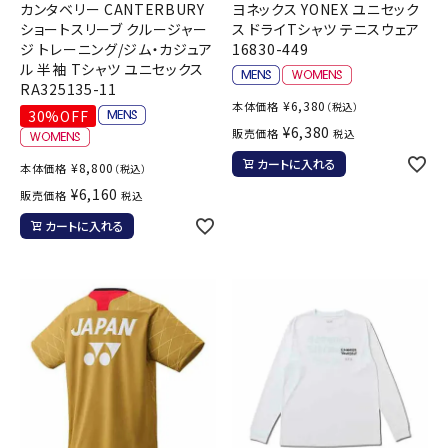
カンタベリー CANTERBURY
ヨネックス YONEX ユニセック
ショートスリーブ クルージャー
ス ドライTシャツ テニスウェア
ジ トレーニング/ジム・カジュア
16830-449
ル 半袖 Tシャツ ユニセックス
RA325135-11
¥
6,380
本体価格
（税込）
30%OFF
¥
6,380
販売価格
税込
カートに入れる
¥
8,800
本体価格
（税込）
¥
6,160
販売価格
税込
カートに入れる