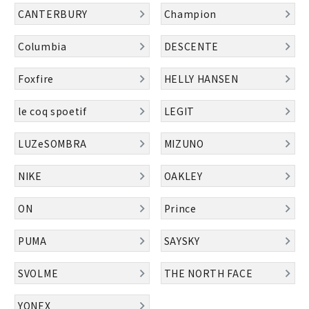
ブランドから選ぶ
CANTERBURY
Champion
SALE品はこちら
Columbia
DESCENTE
Foxfire
HELLY HANSEN
INFORMATIOM
le coq spoetif
LEGIT
ご利用ガイド
お問い合わせ
LUZeSOMBRA
MIZUNO
メルマガ登録
NIKE
OAKLEY
特定商取引法
ON
Prince
プライバシーポリシー
PUMA
SAYSKY
SVOLME
THE NORTH FACE
YONEX