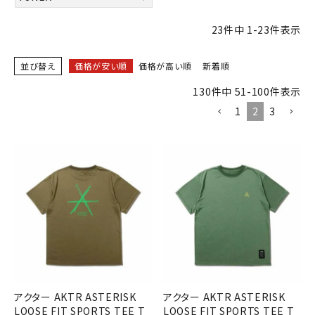
23
件中
1
-
23
件表示
並び替え
価格が安い順
価格が高い順
新着順
130
件中
51
-
100
件表示
1
2
3
アクター AKTR ASTERISK
アクター AKTR ASTERISK
LOOSE FIT SPORTS TEE T
LOOSE FIT SPORTS TEE T