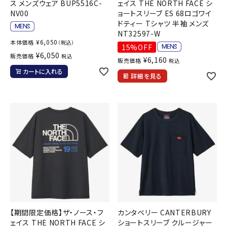
ス メンズウェア BUP5516C-
ェイス THE NORTH FACE シ
NV00
ョートスリーブ ES 68ロゴワイ
ドティー Tシャツ 半袖 メンズ
NT32597-W
¥
6,050
本体価格
（税込）
15%OFF
¥
6,050
販売価格
税込
¥
6,160
販売価格
税込
カートに入れる
詳細を見る
【期間限定価格】ザ・ノース・フ
カンタベリー CANTERBURY
ェイス THE NORTH FACE シ
ショートスリーブ クルージャー