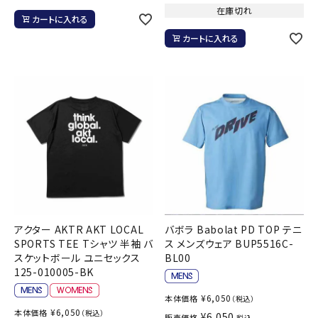
在庫切れ
カートに入れる
カートに入れる
アクター AKTR AKT LOCAL
バボラ Babolat PD TOP テニ
SPORTS TEE Tシャツ 半袖 バ
ス メンズウェア BUP5516C-
スケットボール ユニセックス
BL00
125-010005-BK
¥
6,050
本体価格
（税込）
¥
6,050
本体価格
（税込）
¥
6,050
販売価格
税込