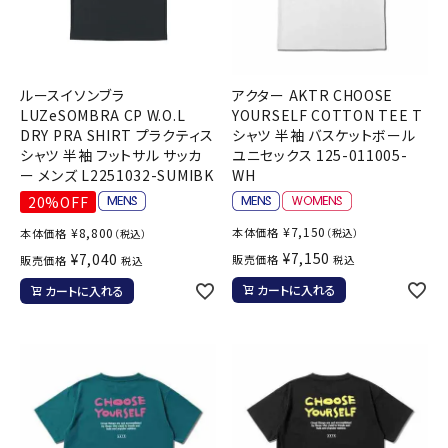
ルースイソンブラ
アクター AKTR CHOOSE
LUZeSOMBRA CP W.O.L
YOURSELF COTTON TEE T
DRY PRA SHIRT プラクティス
シャツ 半袖 バスケットボール
シャツ 半袖 フットサル サッカ
ユニセックス 125-011005-
ー メンズ L2251032-SUMIBK
WH
20%OFF
¥
7,150
¥
8,800
本体価格
本体価格
（税込）
（税込）
¥
7,150
¥
7,040
販売価格
販売価格
税込
税込
カートに入れる
カートに入れる