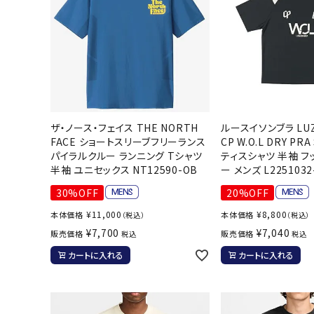
バト
バドミント
ストリングス
バドミント
バドミント
ザ・ノース・フェイス THE NORTH
ルースイソンブラ LUZ
シャトル
FACE ショートスリーブフリーランス
CP W.O.L DRY PR
パイラルクルー ランニング Tシャツ
ティスシャツ 半袖 フ
グリップテ
半袖 ユニセックス NT12590-OB
ー メンズ L2251032
バッグ
30%OFF
20%OFF
ソックス
¥
11,000
¥
8,800
本体価格
本体価格
（税込）
（税込）
その他アク
¥
7,700
¥
7,040
販売価格
販売価格
税込
税込
ハン
カートに入れる
カートに入れる
ハンドボー
ハンドボー