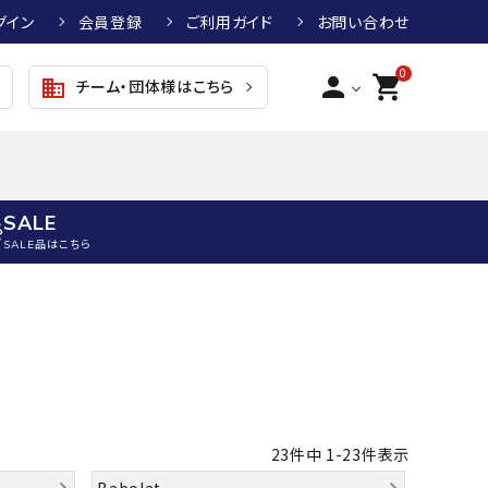
グイン
会員登録
ご利用ガイド
お問い合わせ
0
person
shopping_cart
チーム・団体様はこちら
business
SALE
SALE品はこちら
野球
キッズアパレル
テニス
その他アクセサリー
グラブ・ミット
トップス
硬式テニスラケット
ボール
KTR
arena
asics
ATHLETA
グラブ・ミット
ジャケット・アウター
ジュニア硬式テニスラケット
季節対策商品
野球グラブ・ミット
ボトムス・パンツ
ソフトテニスラケット
健康グッズ
23
件中
1
-
23
件表示
トボール用グラブ・ミット
その他ウェア
ストリングス・ガット（テニス）
ヨガマット
Babolat