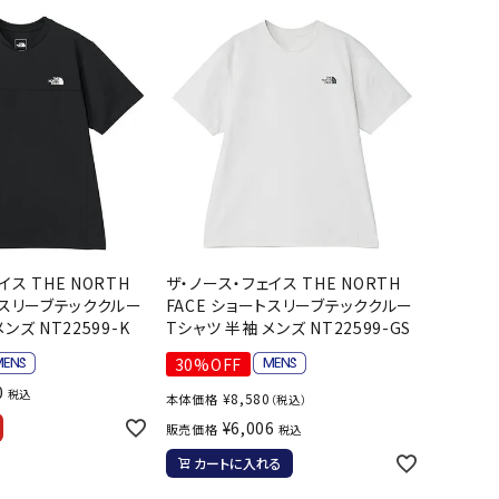
ソックス
WANS
Tasmania
Tecnifibre
THE NORTH
バッグ
Surf
FACE
その他アクセサリー
キャンプ用品
リー・コンテナ
MBRO
UNDER
VICTAS
VIEW
ARMOUR
ラー・ジャグ
キングウェア
ラフ・寝具
イス THE NORTH
ザ・ノース・フェイス THE NORTH
トスリーブテッククルー
FACE ショートスリーブテッククルー
ブル・チェア関連
ンズ NT22599-K
Tシャツ 半袖 メンズ NT22599-GS
tudio
YASAKA
YONEX
ZAMST
ブルウェア
30%OFF
ト・タープ用品
0
税込
¥
8,580
本体価格
（税込）
ベキュー・焚き火
¥
6,006
販売価格
税込
グ
カートに入れる
ト・マット・シート