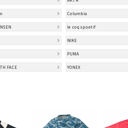
シューズアクセサリー
硬式
Babolat
BIKE
B
ソックス
フットボールサンダル
軟式
n
Columbia
セサリー
サッカーウェア
少年
シューズ
バッグ
ジュニアサッカーウェア
ソフ
ANSEN
le coq spoetif
レプリカ商品
野球
メンズランニング
バックパック
NIKE
ジュニアレプリカ商品
少年
ウイメンズランニング
トートバッグ
CEP
Chacott
C
サッカーボール
野球
ジュニアランニング
ショルダーバッグ
PUMA
フットサルボール
ジュ
サッカースパイク
ボディー・ウエストバッグ
TH FACE
YONEX
サッカーバッグ
ユニ
ジュニアサッカースパイク
ダッフル・ボストンバッグ
その他アクセサリー
バッ
サッカー・フットサルトレーニン
テニスバッグ
DESCENTE
FINTA
Fo
イン
グシューズ
その他バッグ
その
ジュニアサッカー・フットサルト
レーニングシューズ
バッ
野球スパイク・シューズ
メン
少年野球スパイク・シューズ
HEAD
HELLY
H
ソッ
HANSEN
バスケットボールシューズ
その