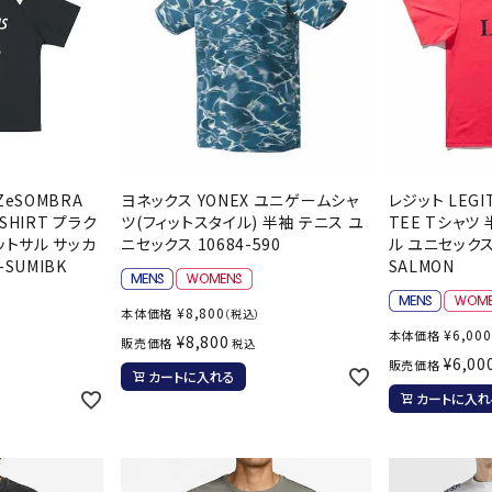
バレーボールシューズ
ミントン
卓球
テニスシューズ
バドミントンシューズ
ンラケット
卓球ラケット
バス
フィットネスシューズ
LI-NING
LUXILON
L
・ガット
ラバー
バス
A
陸上スパイク・シューズ
ンシューズ
卓球シューズ
レプ
ハンドボールシューズ
ンウェア
卓球ウェア
ボー
eSOMBRA
ヨネックス YONEX ユニゲームシャ
レジット LEGIT
ウォーキング・トレッキングシュ
ボール（卓球）
ボー
A SHIRT プラク
ツ(フィットスタイル) 半袖 テニス ユ
TEE Tシャツ
ーズ
ットサル サッカ
ニセックス 10684-590
ル ユニセックス 
ープ
その他アクセサリー
ソッ
-SUMIBK
SALMON
アウトドアシューズ
MIKANO
MIKASA
ミ
卓球台
その
ナ
トレーニング・ジム・カジュアル
¥
8,800
本体価格
（税込）
キッズカジュアル
¥
6,000
本体価格
¥
8,800
販売価格
税込
セサリー
スイム・競泳
¥
6,00
販売価格
カートに入れる
ドボール
ラグビー
サンダル
カートに入れ
NEUTRALWO
New Balance
NI
ルシューズ
ラグビースパイク・シューズ
競泳
RKS
ルウェア
ラグビーウェア
フィ