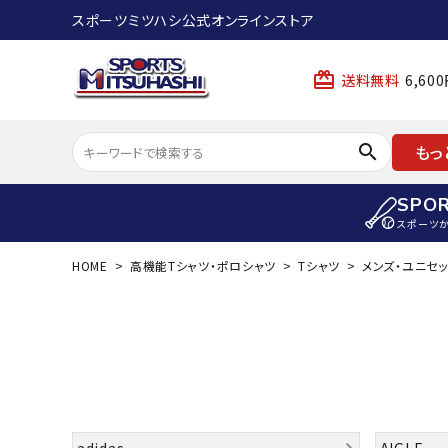
スポーツミツハシ公式オンラインストア
card_giftcard
送料無料
6,6
search
もっ
SPO
スポーツ
HOME
高機能Tシャツ・ポロシャツ
Tシャツ
メンズ・ユニセッ
ACCOUNT MENU
陸上
ようこそ ゲスト 様
陸上競技ス
meeting_room
person
ログイン
会員登録
陸上競技用
陸上競技用
スポーツから選ぶ
ェア
アイテムから選ぶ
陸上競技用
adidas
AIGLE