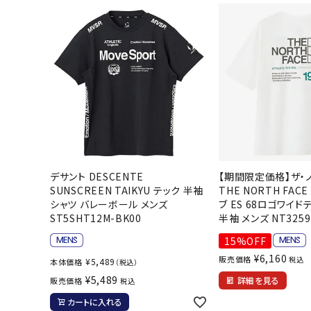
武道
柔道
ボクシング
武道・格闘
デサント DESCENTE
【期間限定価格】ザ・
SUNSCREEN TAIKYU テック 半袖
THE NORTH FAC
シャツ バレーボール メンズ
ブ ES 68ロゴワイド
ST5SHT12M-BK00
半袖 メンズ NT3259
15%OFF
¥
6,160
販売価格
税込
¥
5,489
本体価格
（税込）
¥
5,489
詳細を見る
販売価格
税込
カートに入れる