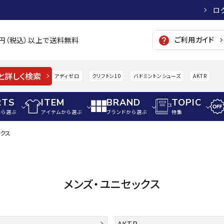
ロ
ご利用ガイド
help
00円（税込）以上で送料無料
と詳しく検索
アディゼロ
クリフトン10
バドミントンシューズ
AKTR
RTS
ITEM
BRAND
TOPIC
から選ぶ
アイテムから選ぶ
ブランドから選ぶ
特集
クス
メンズアパレル
サッカー・フットサル
ウィメンズアパレル
パイク・シューズ
トップス
サッカースパイク
トップス
硬式
adidas
AIGLE
A
メンズ・ユニセックス
シューズアクセサリー
ジャケット・アウター
ジュニアサッカースパイク
ジャケット・アウター
軟式
メンズ・ユニセックスウ
ボトムス・パンツ
トレーニングシューズ
ボトムス・パンツ
少年
その他ウェア
ジュニアレーニングシューズ
その他ウェア
ソフ
ウィメンズウェア
AKTR