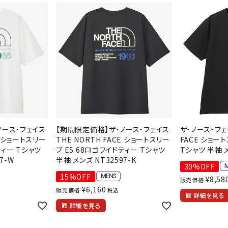
その他アクセサリー
suria
SVOLME
S
トレーニング・ジム/カジ
・格闘技
ュアル
キャ
TRIGGERPOI
uhlsport
U
メンズウェア
NT
クー
ウィメンズウェア
技小物
クッ
キッズウェア
シュ
ノース・フェイス
【期間限定価格】ザ・ノース・フェイス
ザ・ノース・フェ
コンプレッションウェア
E ショートスリー
THE NORTH FACE ショートスリー
FACE ショー
テー
ティー Tシャツ
ブ ES 68ロゴワイドティー Tシャツ
Tシャツ 半袖 メ
インナーウェア
Wacoal CW-X
Wilson
Ws
テー
7-W
半袖 メンズ NT32597-K
シューズ
30%OFF
テン
15%OFF
¥
8,58
ジュニアシューズ
販売価格
バー
¥
6,160
販売価格
税込
ブーツ・サンダル
詳細を見る
バッ
詳細を見る
バッグ
ベッ
ZETT
キャップ