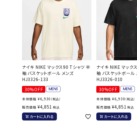
ボール（ハ
その他アク
ナイキ NIKE マックス90 Tシャツ 半
ナイキ NIKE マックス
ウォ
袖 バスケットボール メンズ
袖 バスケットボール 
HJ3326-133
HJ3326-010
メンズウォ
30%OFF
30%OFF
ウィメンズ
¥
6,930
¥
6,930
本体価格
本体価格
（税込）
（税込）
その他アク
¥
4,851
¥
4,851
販売価格
販売価格
税込
税込
カートに入れる
カートに入れる