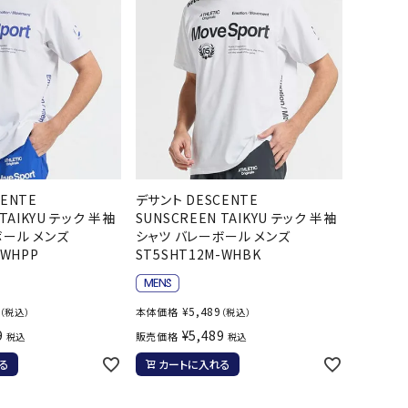
ール水着
ジュニアランニングシューズ
ムキャップ
ランニングウェア
グル
ランニングタイツ
NALTY
phiten
Prince
PUMA
他アクセサリー
ランニングソックス
ンスポーツ
ランニングキャップ
ランニングバッグ・ポーチ
その他アクセサリー
efTourer
RUSTY
ryka
SALOMON
ENTE
デサント DESCENTE
トレーニング用品
アウトドア
 TAIKYU テック 半袖
SUNSCREEN TAIKYU テック 半袖
ボール メンズ
シャツ バレーボール メンズ
-WHPP
ST5SHT12M-WHBK
ーニング用品
メンズアウトドアウェア
グッズ
ウィメンズアウトドアウェア
AZIO
Speedo
SSK
Super
¥
5,489
本体価格
キッズ・ベビーアウトドアウェア
（税込）
（税込）
Natural
9
¥
5,489
販売価格
税込
税込
アウトドアシューズ
る
カートに入れる
トレッキングシューズ
帽子