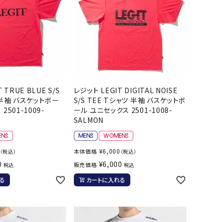
バスケットボール
バレーボール
ケットボールシューズ
バレーボールシューズ
UZeSOMBR
manduka
Marble
Marmot
ケットボールウェア
バレーボールウェア
リカウェア・グッズ
バレーボール用サポーター
ル（バスケットボール）
ボール（バレーボール）
 TRUE BLUE S/S
レジット LEGIT DIGITAL NOISE
ル用品（バスケットボール）
ボール用品（バレーボール）
 半袖 バスケットボー
S/S TEE Tシャツ 半袖 バスケットボ
2501-1009-
ール ユニセックス 2501-1008-
クス
ソックス
SALMON
ツハシオリジ
MIZUNO
molten
MTG
他アクセサリー
その他アクセサリー
ル
¥
6,000
本体価格
（税込）
（税込）
0
¥
6,000
販売価格
税込
税込
スイム・競泳
ランニング
る
カートに入れる
KE
Nittaku
Ocean Pacific
ogawa tent
水着・練習水着
メンズランニングシューズ
ットネス水着
レディースランニングシューズ