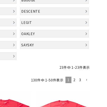
バット
ストリングス・ガット（ソフトテニス）
サポーター・テーピング
UTTERFLY
CANTERBUR
CAPTAIN
ccilu
バット
グリップテープ
タオル
DESCENTE
Y
STAG
軟式バット
エッジガード
ソックス
帽子
トボール用バット
テニスシューズ
LEGIT
スパイク・シューズ
テニスバッグ
ランニング・陸上ソックス
キャップ
OAKLEY
野球スパイク・シューズ
テニスウェア
テニス・バドミントンソックス
ハット
hampion
Columbia
CONVERSE
DA MISS
ウェア
キャップ・バイザー
野球ソックス
サンバイザー
SAYSKY
ニア野球ウェア
ソックス
バスケットソックス
ニット帽・ビーニー
フォーム・練習着
ボール（テニス）
バレーボールソックス
その他キャップ
ティング手袋
その他アクセサリー
トレッキングソックス
23
件中
1
-
23
件表示
xfire
G-FIT
gol.
GOSEN
ナーグローブ（守備用手袋）
ラグビーソックス
他手袋
トレーニング・ジム・カジュアル
1
2
3
130
件中
1
-
50
件表示
グ・ケース
テナンス用品
OKA
hummel
JFIT
le coq sportif
クス・ストッキング
他アクセサリー