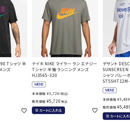
ンドボール）
ヘッドギア（ラグビー）
スク
セサリー
ソックス
スイ
その他アクセサリー
ゴー
ON
ONYONE
PE
その
マリ
Rawlings
Real Stone
Re
90 Tシャツ 半
ナイキ NIKE マイラー ラン エナジー
デサント DESC
ーキング
フィットネス・ヨガ
メンズ
Tシャツ 半袖 ランニング メンズ
SUNSCREEN
HJ3565-320
シャツ バレー
ST5SHT12M
ーキングシューズ
ヨガウェア
トレ
ウォーキングシューズ
ヨガマット
健康
¥
5,720
本体価格
（税込）
SAYSKY
Sondico
SP
¥
5,489
本体価格
セサリー
ヨガアクセサリー
¥
5,720
販売価格
税込
¥
5,48
販売価格
ダンス・フィットネスウェア
カートに入れる
カートに入れ
ダンス・フィットネスシューズ
インナーウェア