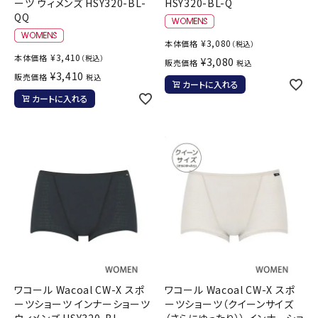
ーツ ウィメンズ HSY320-BL-
HSY320-BL-Q
QQ
¥
3,080
本体価格
（税込）
¥
3,410
本体価格
（税込）
¥
3,080
販売価格
税込
¥
3,410
販売価格
税込
カートに入れる
カートに入れる
ワコール Wacoal CW-X スポ
ワコール Wacoal CW-X スポ
ーツショーツ インナーショーツ
ーツショーツ（クイーンサイズ
ウィメンズ HSY320-BL
（さらにゆったり）） インナーショ