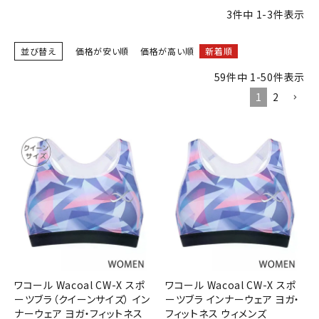
ブランドから選ぶ
3
件中
1
-
3
件表示
SALE品はこちら
並び替え
価格が安い順
価格が高い順
新着順
59
件中
1
-
50
件表示
INFORMATIOM
1
2
ご利用ガイド
お問い合わせ
メルマガ登録
特定商取引法
プライバシーポリシー
ワコール Wacoal CW-X スポ
ワコール Wacoal CW-X スポ
ーツブラ（クイーンサイズ） イン
ーツブラ インナーウェア ヨガ・
ナーウェア ヨガ・フィットネス
フィットネス ウィメンズ