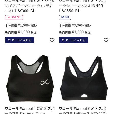
ワコール Wacoal CW-X ウィメ
ワコール Wacoal CW-X スポ
ンズ スポーツショーツ（レディ
ーツショーツ メンズ INNER
ース） HSY300-BL
HSO550-BL
¥
1,980
¥
3,300
本体価格
本体価格
（税込）
（税込）
¥
1,980
¥
3,300
販売価格
販売価格
税込
税込
カートに入れる
カートに入れる
ワコール Wacoal CW-X スポ
ワコール Wacoal CW-X スポ
ーツブラ Support Type
ーツブラ レディース HTY007-