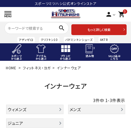
スポーツミツハシ公式オンラインストア
0
person
shopping_cart
search
もっと詳しく検索
アディゼロ
クリフトン10
バドミントンシューズ
AKTR
スポーツ
アイテム
ブランド
読み物
SALE品は
から選ぶ
から選ぶ
から選ぶ
こちら
HOME
フィットネス・ヨガ
インナーウェア
ACCOUNT MENU
ようこそ ゲスト 様
インナーウェア
meeting_room
person
ログイン
会員登録
3
件中
1
-
3
件表示
スポーツから選ぶ
ウィメンズ
メンズ
アイテムから選ぶ
ジュニア