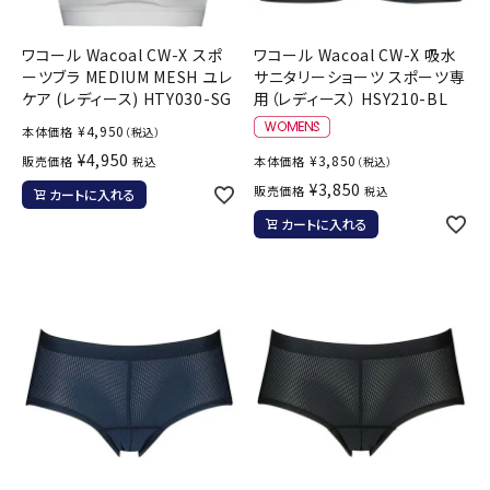
ワコール Wacoal CW-X スポ
ワコール Wacoal CW-X 吸水
ーツブラ MEDIUM MESH ユレ
サニタリーショーツ スポーツ専
ケア (レディース) HTY030-SG
用（レディース） HSY210-BL
¥
4,950
本体価格
（税込）
¥
4,950
¥
3,850
販売価格
本体価格
税込
（税込）
¥
3,850
販売価格
税込
カートに入れる
カートに入れる