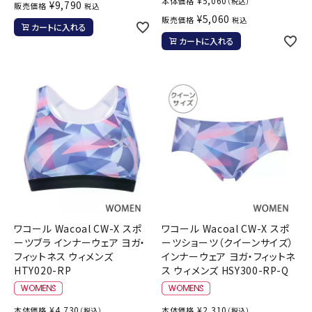
¥
5,060
本体価格
（税込）
¥
9,790
販売価格
税込
¥
5,060
販売価格
税込
カートに入れる
カートに入れる
ワコール Wacoal CW-X スポ
ワコール Wacoal CW-X スポ
ーツブラ インナーウェア ヨガ・
ーツショーツ（クイーンサイズ）
フィットネス ウィメンズ
インナーウェア ヨガ・フィットネ
HTY020-RP
ス ウィメンズ HSY300-RP-Q
¥
4,730
¥
2,310
本体価格
本体価格
（税込）
（税込）