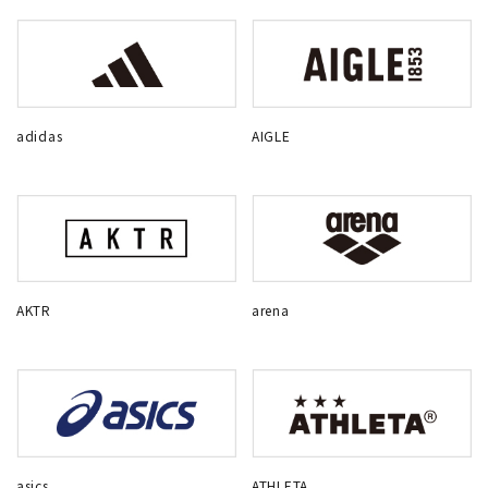
adidas
AIGLE
AKTR
arena
asics
ATHLETA