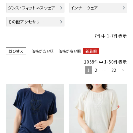
ブランドから選ぶ
ダンス・フィットネスウェア
インナーウェア
SALE品はこちら
その他アクセサリー
INFORMATIOM
7
件中
1
-
7
件表示
ご利用ガイド
並び替え
価格が安い順
価格が高い順
新着順
お問い合わせ
1058
件中
1
-
50
件表示
1
2
…
22
メルマガ登録
特定商取引法
プライバシーポリシー