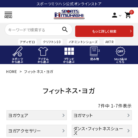
スポーツミツハシ公式オンラインストア
0
person
shopping_cart
search
もっと詳しく検索
アディゼロ
クリフトン10
バドミントンシューズ
AKTR
スポーツ
アイテム
ブランド
読み物
SALE品は
から選ぶ
から選ぶ
から選ぶ
こちら
HOME
フィットネス・ヨガ
ACCOUNT MENU
ようこそ ゲスト 様
フィットネス・ヨガ
meeting_room
person
ログイン
会員登録
7
件中
1
-
7
件表示
スポーツから選ぶ
ヨガウェア
ヨガマット
アイテムから選ぶ
ダンス・フィットネスシュー
ヨガアクセサリー
ズ