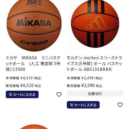
ブランドから選ぶ
SALE品はこちら
INFORMATIOM
ご利用ガイド
ミカサ MIKASA ミニバスケ
モルテン molten スリーストラ
お問い合わせ
ットボール (人工 検定球 5号
イプス(5号球) ボール バスケッ
球) CF500
トボール AB5131BRBK
メルマガ登録
¥
4,510
¥
2,090
本体価格
本体価格
（税込）
（税込）
特定商取引法
¥
4,510
¥
2,090
販売価格
販売価格
税込
税込
プライバシーポリシー
在庫切れ
カートに入れる
カートに入れる