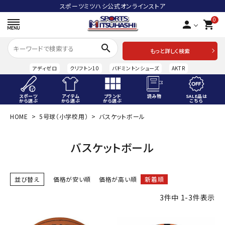
スポーツミツハシ公式オンラインストア
0
person
shopping_cart
search
もっと詳しく検索
アディゼロ
クリフトン10
バドミントンシューズ
AKTR
スポーツ
アイテム
ブランド
読み物
SALE品は
から選ぶ
から選ぶ
から選ぶ
こちら
HOME
5号球（小学校用）
バスケットボール
ACCOUNT MENU
ようこそ ゲスト 様
バスケットボール
meeting_room
person
ログイン
会員登録
並び替え
価格が安い順
価格が高い順
新着順
スポーツから選ぶ
3
件中
1
-
3
件表示
アイテムから選ぶ