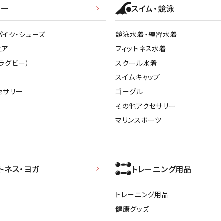
ライ
ビー
スイム・競泳
ソックス
その
その他アクセサリー
パイク・シューズ
競泳水着・練習水着
ェア
フィットネス水着
ラグビー）
スクール水着
スイムキャップ
セサリー
ゴーグル
その他アクセサリー
マリンスポーツ
トネス・ヨガ
トレーニング用品
トレーニング用品
健康グッズ