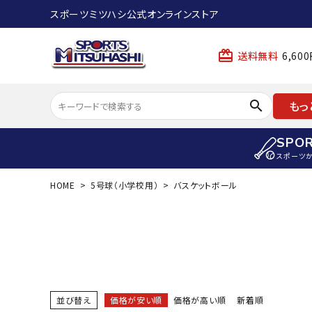
スポーツミツハシ公式オンラインストア
card_giftcard
送料無料
6,6
search
もっ
SPO
スポーツ
HOME
5号球（小学校用）
バスケットボール
ACCOUNT MENU
陸上
ようこそ ゲスト 様
陸上競技ス
meeting_room
person
ログイン
会員登録
陸上競技用
陸上競技用
スポーツから選ぶ
ェア
並び替え
価格が安い順
価格が高い順
新着順
アイテムから選ぶ
陸上競技用