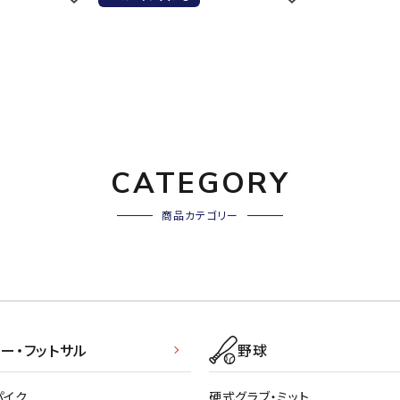
バレーボールシューズ
ミントン
卓球
テニスシューズ
バドミントンシューズ
ンラケット
卓球ラケット
バス
フィットネスシューズ
LI-NING
LUXILON
L
・ガット
ラバー
バス
A
陸上スパイク・シューズ
ンシューズ
卓球シューズ
レプ
ハンドボールシューズ
ンウェア
卓球ウェア
ボー
ウォーキング・トレッキングシュ
CATEGORY
ボール（卓球）
ボー
ーズ
ープ
その他アクセサリー
ソッ
アウトドアシューズ
商品カテゴリー
MIKANO
MIKASA
ミ
卓球台
その
ナ
トレーニング・ジム・カジュアル
キッズカジュアル
セサリー
スイム・競泳
ドボール
ラグビー
サンダル
ー・フットサル
野球
NEUTRALWO
New Balance
NI
ルシューズ
ラグビースパイク・シューズ
競泳
RKS
ルウェア
ラグビーウェア
フィ
パイク
硬式グラブ・ミット