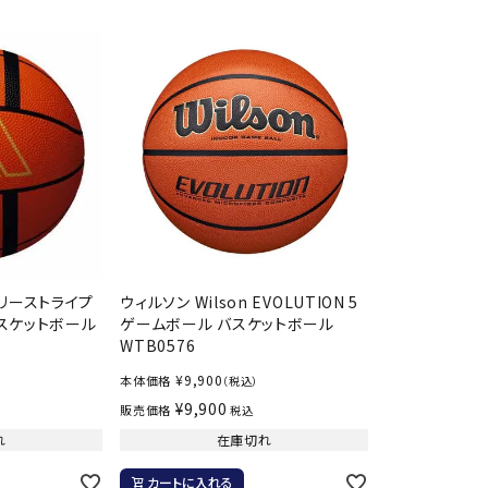
シューズアクセサリー
硬式
Babolat
BIKE
B
ソックス
フットボールサンダル
軟式
セサリー
サッカーウェア
少年
シューズ
バッグ
ジュニアサッカーウェア
ソフ
レプリカ商品
野球
メンズランニング
バックパック
ジュニアレプリカ商品
少年
ウイメンズランニング
トートバッグ
CEP
Chacott
C
サッカーボール
野球
ジュニアランニング
ショルダーバッグ
フットサルボール
ジュ
サッカースパイク
ボディー・ウエストバッグ
サッカーバッグ
ユニ
ジュニアサッカースパイク
ダッフル・ボストンバッグ
その他アクセサリー
バッ
サッカー・フットサルトレーニン
テニスバッグ
スリーストライプ
ウィルソン Wilson EVOLUTION 5
DESCENTE
FINTA
Fo
イン
グシューズ
バスケットボール
ゲームボール バスケットボール
その他バッグ
WTB0576
その
ジュニアサッカー・フットサルト
レーニングシューズ
¥
9,900
本体価格
（税込）
バッ
¥
9,900
野球スパイク・シューズ
販売価格
税込
メン
れ
在庫切れ
少年野球スパイク・シューズ
HEAD
HELLY
H
ソッ
HANSEN
バスケットボールシューズ
その
カートに入れる