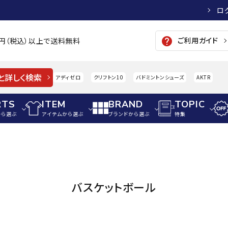
ロ
ご利用ガイド
help
00円（税込）以上で送料無料
と詳しく検索
アディゼロ
クリフトン10
バドミントンシューズ
AKTR
RTS
ITEM
BRAND
TOPIC
から選ぶ
アイテムから選ぶ
ブランドから選ぶ
特集
メンズアパレル
サッカー・フットサル
ウィメンズアパレル
パイク・シューズ
トップス
サッカースパイク
トップス
硬式
adidas
AIGLE
A
バスケットボール
シューズアクセサリー
ジャケット・アウター
ジュニアサッカースパイク
ジャケット・アウター
軟式
メンズ・ユニセックスウ
ボトムス・パンツ
トレーニングシューズ
ボトムス・パンツ
少年
その他ウェア
ジュニアレーニングシューズ
その他ウェア
ソフ
ウィメンズウェア