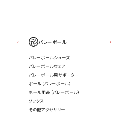
ソックス
WANS
Tasmania
Tecnifibre
THE NORTH
バッグ
Surf
FACE
その他アクセサリー
キャンプ用品
バレーボール
リー・コンテナ
MBRO
UNDER
VICTAS
VIEW
ARMOUR
バレーボールシューズ
ラー・ジャグ
バレーボールウェア
キングウェア
バレーボール用サポーター
ラフ・寝具
ボール（バレーボール）
ブル・チェア関連
ボール用品（バレーボール）
tudio
YASAKA
YONEX
ZAMST
ブルウェア
ソックス
ト・タープ用品
その他アクセサリー
ベキュー・焚き火
グ
ト・マット・シート