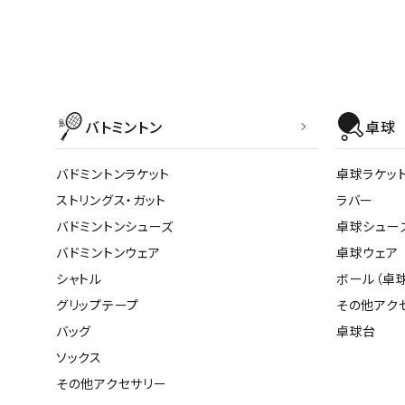
武道
バトミントン
卓球
柔道
バドミントンラケット
卓球ラケッ
ボクシング
ストリングス・ガット
ラバー
武道・格闘
バドミントンシューズ
卓球シュー
バドミントンウェア
卓球ウェア
シャトル
ボール（卓球
グリップテープ
その他アク
バッグ
卓球台
ソックス
その他アクセサリー