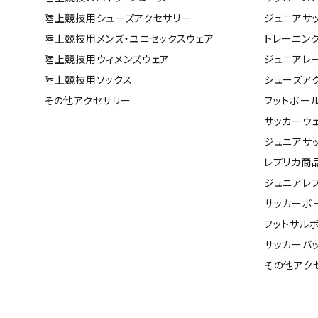
ボール（ハ
陸上競技用シューズアクセサリー
ジュニアサ
その他アク
陸上競技用メンズ・ユニセックスウェア
トレーニン
陸上競技用ウィメンズウェア
ジュニアレ
陸上競技用ソックス
シューズア
その他アクセサリー
フットボー
サッカーウ
ジュニアサ
レプリカ商
ウォ
ジュニアレ
サッカーボ
メンズウォ
フットサル
ウィメンズ
サッカーバ
その他アク
その他アク