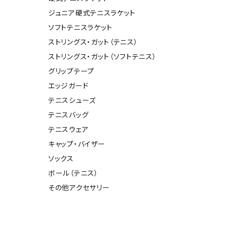
ール水着
ジュニアランニングシューズ
ジュニア硬式テニスラケット
ムキャップ
ランニングウェア
ソフトテニスラケット
グル
ランニングタイツ
ストリングス・ガット（テニス）
NALTY
phiten
Prince
PUMA
他アクセサリー
ランニングソックス
ストリングス・ガット（ソフトテニス）
ンスポーツ
ランニングキャップ
グリップテープ
ランニングバッグ・ポーチ
エッジガード
その他アクセサリー
テニスシューズ
efTourer
RUSTY
ryka
SALOMON
テニスバッグ
トレーニング用品
アウトドア
テニスウェア
キャップ・バイザー
ーニング用品
メンズアウトドアウェア
ソックス
グッズ
ウィメンズアウトドアウェア
AZIO
Speedo
SSK
Super
ボール（テニス）
キッズ・ベビーアウトドアウェア
Natural
その他アクセサリー
アウトドアシューズ
トレッキングシューズ
帽子