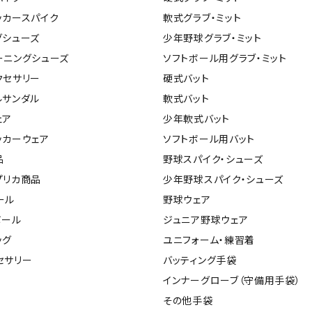
ンドボール）
ヘッドギア（ラグビー）
スク
ッカースパイク
軟式グラブ・ミット
セサリー
ソックス
スイ
グシューズ
少年野球グラブ・ミット
その他アクセサリー
ゴー
ーニングシューズ
ソフトボール用グラブ・ミット
ON
ONYONE
PE
その
クセサリー
硬式バット
マリ
ルサンダル
軟式バット
ェア
少年軟式バット
ッカーウェア
ソフトボール用バット
Rawlings
Real Stone
Re
品
野球スパイク・シューズ
ーキング
フィットネス・ヨガ
プリカ商品
少年野球スパイク・シューズ
ール
野球ウェア
ーキングシューズ
ヨガウェア
トレ
ボール
ジュニア野球ウェア
ウォーキングシューズ
ヨガマット
健康
SAYSKY
Sondico
SP
ッグ
ユニフォーム・練習着
セサリー
ヨガアクセサリー
セサリー
バッティング手袋
ダンス・フィットネスウェア
インナーグローブ（守備用手袋）
ダンス・フィットネスシューズ
その他手袋
インナーウェア