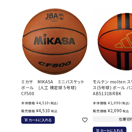
陸上競技用
ブランドから選ぶ
その他アク
SALE品はこちら
INFORMATIOM
ご利用ガイド
お問い合わせ
ミカサ MIKASA ミニバスケット
モルテン molten 
メルマガ登録
ボール (人工 検定球 5号球)
ス(5号球) ボール 
特定商取引法
CF500
AB5131BRBK
プライバシーポリシー
¥
4,510
¥
2,090
本体価格
本体価格
（税込）
（税込）
¥
4,510
¥
2,090
販売価格
販売価格
税込
税込
在庫切
カートに入れる
カートに入れる