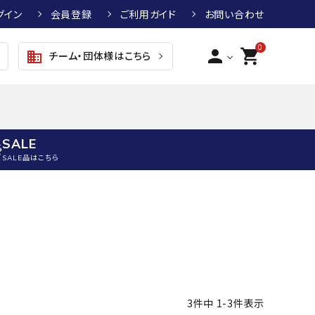
グイン
会員登録
ご利用ガイド
お問い合わせ
0
person
shopping_cart
チーム・団体様はこちら
business
SALE
SALE品はこちら
野球
キッズアパレル
テニス
その他アクセサリー
グラブ・ミット
トップス
硬式テニスラケット
ボール
KTR
arena
asics
ATHLETA
グラブ・ミット
ジャケット・アウター
ジュニア硬式テニスラケット
季節対策商品
野球グラブ・ミット
ボトムス・パンツ
ソフトテニスラケット
健康グッズ
トボール用グラブ・ミット
その他ウェア
ストリングス・ガット（テニス）
ヨガマット
3
件中
1
-
3
件表示