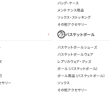
バッグ・ケース
その他アクセサリー
suria
SVOLME
S
メンテナンス用品
ソックス・ストッキング
その他アクセサリー
トレーニング・ジム/カジ
・格闘技
ュアル
バスケットボール
キャ
TRIGGERPOI
uhlsport
U
メンズウェア
NT
ト
バスケットボールシューズ
クー
ウィメンズウェア
バスケットボールウェア
技小物
クッ
キッズウェア
ズ
レプリカウェア・グッズ
シュ
コンプレッションウェア
ボール（バスケットボール）
テー
インナーウェア
）
ボール用品（バスケットボール）
Wacoal CW-X
Wilson
Ws
テー
シューズ
セサリー
ソックス
テン
ジュニアシューズ
その他アクセサリー
バー
ブーツ・サンダル
バッ
バッグ
ベッ
ZETT
キャップ