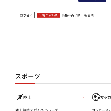
バト
並び替え
価格が安い順
価格が高い順
新着順
バドミント
ストリングス
バドミント
バドミント
シャトル
グリップテ
バッグ
ソックス
スポーツ
その他アク
ハン
陸上
サッカ
ハンドボー
ハンドボー
陸上競技スパイク・シューズ
サッカース