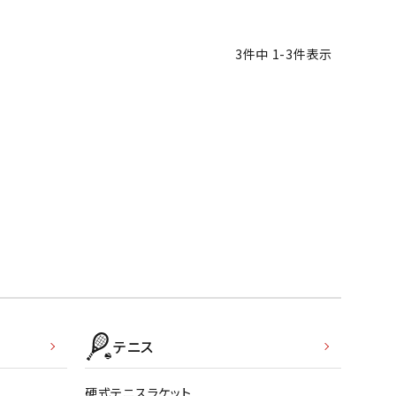
バスケットボール
バレーボール
3
件中
1
-
3
件表示
ケットボールシューズ
バレーボールシューズ
UZeSOMBR
manduka
Marble
Marmot
ケットボールウェア
バレーボールウェア
リカウェア・グッズ
バレーボール用サポーター
ル（バスケットボール）
ボール（バレーボール）
ル用品（バスケットボール）
ボール用品（バレーボール）
クス
ソックス
ツハシオリジ
MIZUNO
molten
MTG
他アクセサリー
その他アクセサリー
ル
スイム・競泳
ランニング
テニス
KE
Nittaku
Ocean Pacific
ogawa tent
水着・練習水着
メンズランニングシューズ
ットネス水着
レディースランニングシューズ
硬式テニスラケット