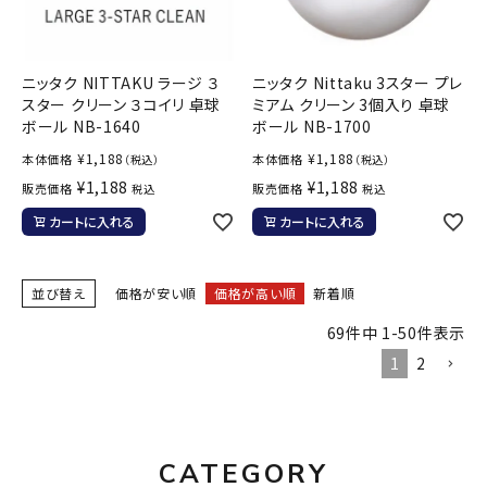
ニッタク NITTAKU ラージ ３
ニッタク Nittaku 3スター プレ
スター クリーン ３コイリ 卓球
ミアム クリーン 3個入り 卓球
ボール NB-1640
ボール NB-1700
¥
1,188
¥
1,188
本体価格
本体価格
（税込）
（税込）
¥
1,188
¥
1,188
販売価格
販売価格
税込
税込
カートに入れる
カートに入れる
並び替え
価格が安い順
価格が高い順
新着順
69
件中
1
-
50
件表示
1
2
CATEGORY