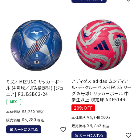
アディダス adidas ムンディア
ミズノ MIZUNO サッカーボー
ル・デ・クルーベスFIFA 25 リー
ル (4号球／JFA検定球) [ジュ
グ（5号球） サッカーボール 中
ニア] P3JBSB02-24
学生以上 検定球 ADF514R
20%OFF
¥
5,280
本体価格
（税込）
¥
5,940
本体価格
（税込）
¥
5,280
販売価格
税込
¥
4,752
販売価格
税込
カートに入れる
カートに入れる