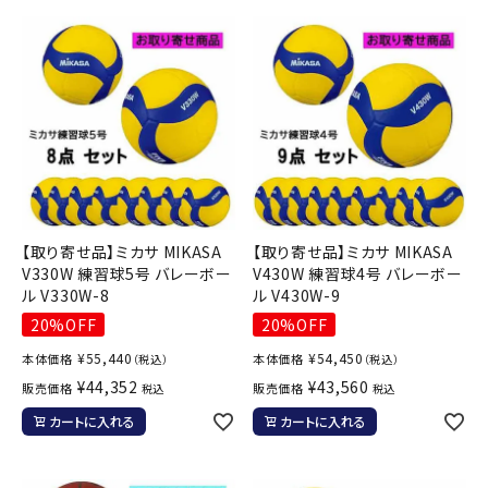
【取り寄せ品】ミカサ MIKASA
【取り寄せ品】ミカサ MIKASA
V330W 練習球5号 バレーボー
V430W 練習球4号 バレーボー
ル V330W-8
ル V430W-9
20%OFF
20%OFF
¥
55,440
¥
54,450
本体価格
本体価格
（税込）
（税込）
¥
44,352
¥
43,560
販売価格
販売価格
税込
税込
カートに入れる
カートに入れる