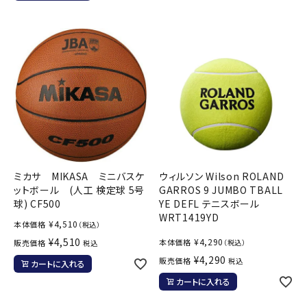
ミカサ MIKASA ミニバスケ
ウィルソン Wilson ROLAND
ットボール (人工 検定球 5号
GARROS 9 JUMBO TBALL
球) CF500
YE DEFL テニスボール
WRT1419YD
¥
4,510
本体価格
（税込）
¥
4,510
¥
4,290
本体価格
販売価格
（税込）
税込
¥
4,290
販売価格
税込
カートに入れる
カートに入れる