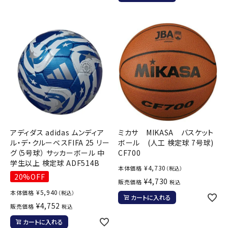
ミカサ MIKASA バスケット
アディダス adidas ムンディア
ボール (人工 検定球 7号球)
ル・デ・クルーベスFIFA 25 リー
CF700
グ（5号球） サッカーボール 中
学生以上 検定球 ADF514B
¥
4,730
本体価格
（税込）
20%OFF
¥
4,730
販売価格
税込
¥
5,940
本体価格
（税込）
カートに入れる
¥
4,752
販売価格
税込
カートに入れる