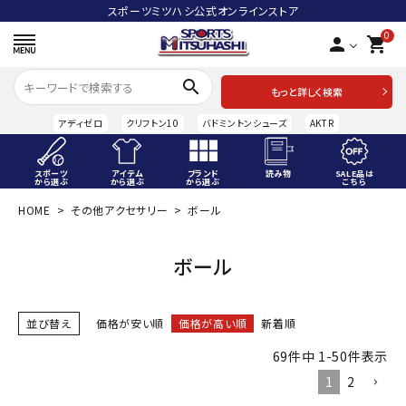
スポーツミツハシ公式オンラインストア
0
person
shopping_cart
search
もっと詳しく検索
アディゼロ
クリフトン10
バドミントンシューズ
AKTR
スポーツ
アイテム
ブランド
読み物
SALE品は
から選ぶ
から選ぶ
から選ぶ
こちら
HOME
その他アクセサリー
ボール
ACCOUNT MENU
ようこそ ゲスト 様
ボール
meeting_room
person
ログイン
会員登録
並び替え
価格が安い順
価格が高い順
新着順
スポーツから選ぶ
69
件中
1
-
50
件表示
アイテムから選ぶ
1
2