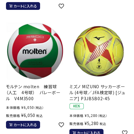
カートに入れる
モルテン molten 練習球
ミズノ MIZUNO サッカーボー
（人工 4号球） バレーボー
ル (4号球／JFA検定球) [ジュ
ル V4M3500
ニア] P3JBSB02-45
¥
6,050
本体価格
（税込）
¥
6,050
¥
5,280
販売価格
本体価格
税込
（税込）
¥
5,280
販売価格
税込
カートに入れる
カートに入れる