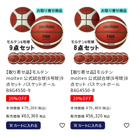
ブランドから選ぶ
SALE品はこちら
INFORMATIOM
ご利用ガイド
お問い合わせ
【取り寄せ品】モルテン
【取り寄せ品】モルテン
メルマガ登録
molten 公式試合球(6号球)9
molten 公式試合球(6号球)8
点セット バスケットボール
点セット バスケットボール
特定商取引法
B6G4550-9
B6G4550-8
プライバシーポリシー
20%OFF
20%OFF
¥
79,200
¥
70,400
本体価格
本体価格
（税込）
（税込）
¥
63,360
¥
56,320
販売価格
販売価格
税込
税込
カートに入れる
カートに入れる