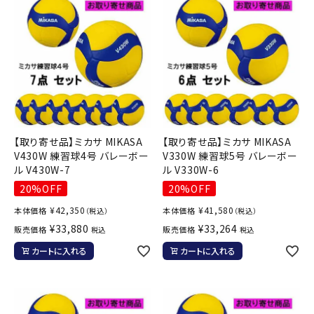
【取り寄せ品】ミカサ MIKASA
【取り寄せ品】ミカサ MIKASA
V430W 練習球4号 バレーボー
V330W 練習球5号 バレーボー
ル V430W-7
ル V330W-6
20%OFF
20%OFF
¥
42,350
¥
41,580
本体価格
本体価格
（税込）
（税込）
¥
33,880
¥
33,264
販売価格
販売価格
税込
税込
カートに入れる
カートに入れる