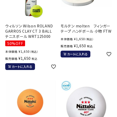
ウィルソン Wilson ROLAND
モルテン molten フィンガー
GARROS CLAY CT 3 BALL
テープ ハンドボール 小物 FTW
テニスボール WRT125000
¥
1,650
本体価格
（税込）
50%OFF
¥
1,650
販売価格
税込
¥
1,650
本体価格
（税込）
カートに入れる
¥
1,650
販売価格
税込
カートに入れる