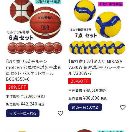
【取り寄せ品】モルテン
【取り寄せ品】ミカサ MIKASA
molten 公式試合球(6号球)6
V330W 練習球5号 バレーボー
点セット バスケットボール
ル V330W-7
B6G4550-6
20%OFF
20%OFF
¥
48,510
本体価格
（税込）
¥
52,800
本体価格
（税込）
¥
38,808
販売価格
税込
¥
42,240
販売価格
税込
カートに入れる
カートに入れる