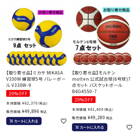
【取り寄せ品】ミカサ MIKASA
【取り寄せ品】モルテン
V330W 練習球5号 バレーボー
molten 公式試合球(6号球)7
ル V330W-9
点セット バスケットボール
B6G4550-7
20%OFF
20%OFF
¥
62,370
本体価格
（税込）
¥
61,600
本体価格
（税込）
¥
49,896
販売価格
税込
¥
49,280
販売価格
税込
カートに入れる
カートに入れる