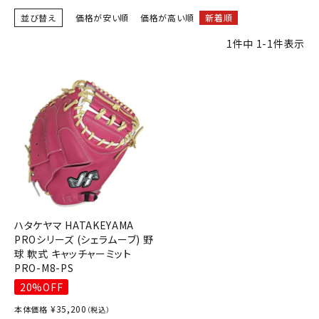
ブランドから選ぶ
並び替え
価格が安い順
価格が高い順
新着順
1
件中
1
-
1
件表示
SALE品はこちら
INFORMATIOM
ご利用ガイド
お問い合わせ
メルマガ登録
特定商取引法
プライバシーポリシー
ハタケヤマ HATAKEYAMA
PROシリーズ (シェラムーブ) 野
球 軟式 キャッチャーミット
PRO-M8-PS
20%OFF
¥
35,200
本体価格
（税込）