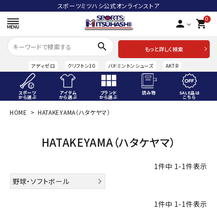
スポーツミツハシ公式オンラインストア
0
person
shopping_cart
search
もっと詳しく検索
アディゼロ
クリフトン10
バドミントンシューズ
AKTR
スポーツ
アイテム
ブランド
読み物
SALE品は
から選ぶ
から選ぶ
から選ぶ
こちら
HOME
HATAKEYAMA（ハタケヤマ）
ACCOUNT MENU
ようこそ ゲスト 様
HATAKEYAMA（ハタケヤマ）
meeting_room
person
ログイン
会員登録
1
件中
1
-
1
件表示
スポーツから選ぶ
野球・ソフトボール
アイテムから選ぶ
1
件中
1
-
1
件表示