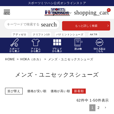
スポーツミツハシ公式オンラインストア
0
person
shopping_cart
search
もっと詳しく検索
アディゼロ
クリフトン10
バドミントンシューズ
AKTR
スポーツ
アイテム
ブランド
読み物
SALE品は
から選ぶ
から選ぶ
から選ぶ
こちら
HOME
HOKA（ホカ）
メンズ・ユニセックスシューズ
ACCOUNT MENU
ようこそ ゲスト 様
メンズ・ユニセックスシューズ
meeting_room
ログ
person
会員登
イン
録
並び替え
価格が安い順
価格が高い順
新着順
スポーツから選ぶ
62
件中
1
-
50
件表示
アイテムから選ぶ
1
2