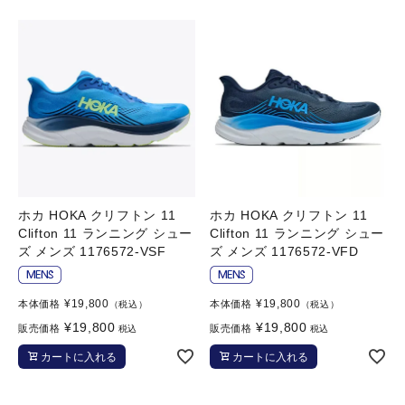
ブランドから選ぶ
SALE品はこちら
INFORMATIOM
ご利用ガイド
お問い合わせ
ホカ HOKA クリフトン 11
ホカ HOKA クリフトン 11
メルマガ登録
Clifton 11 ランニング シュー
Clifton 11 ランニング シュー
ズ メンズ 1176572-VSF
ズ メンズ 1176572-VFD
特定商取引法
プライバシーポリシー
¥
19,800
¥
19,800
本体価格
本体価格
（税込）
（税込）
¥
19,800
¥
19,800
販売価格
販売価格
税込
税込
カートに入れる
カートに入れる