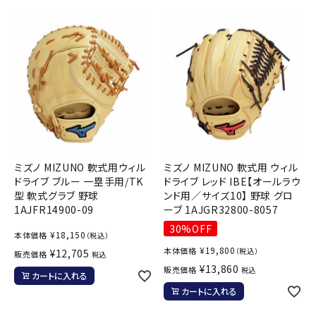
ブランドから選ぶ
SALE品はこちら
INFORMATIOM
ご利用ガイド
お問い合わせ
ミズノ MIZUNO 軟式用ウィル
ミズノ MIZUNO 軟式用 ウィル
メルマガ登録
ドライブ ブルー 一塁手用/TK
ドライブ レッド IBE【オールラウ
型 軟式グラブ 野球
ンド用／サイズ10】 野球 グロ
特定商取引法
1AJFR14900-09
ーブ 1AJGR32800-8057
プライバシーポリシー
30%OFF
¥
18,150
本体価格
（税込）
¥
19,800
本体価格
（税込）
¥
12,705
販売価格
税込
¥
13,860
販売価格
税込
カートに入れる
カートに入れる