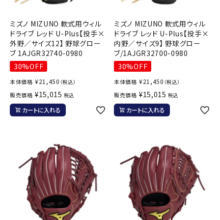
ミズノ MIZUNO 軟式用ウィル
ミズノ MIZUNO 軟式用ウィル
ドライブ レッド U-Plus【投手×
ドライブ レッド U-Plus【投手×
外野／サイズ12】 野球グロー
内野／サイズ9】 野球グロー
ブ 1AJGR32740-0980
ブ/1AJGR32700-0980
30%OFF
30%OFF
¥
21,450
¥
21,450
本体価格
本体価格
（税込）
（税込）
¥
15,015
¥
15,015
販売価格
販売価格
税込
税込
カートに入れる
カートに入れる