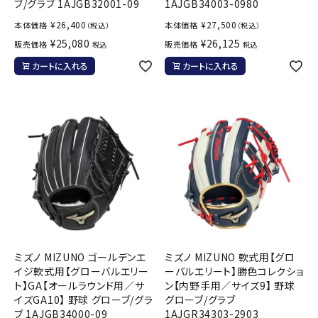
ブ/グラブ 1AJGB32001-09
1AJGB34003-0980
¥
26,400
¥
27,500
本体価格
本体価格
（税込）
（税込）
¥
25,080
¥
26,125
販売価格
販売価格
税込
税込
カートに入れる
カートに入れる
ミズノ MIZUNO ゴールデンエ
ミズノ MIZUNO 軟式用【グロ
イジ軟式用【グローバルエリー
ーバルエリート】勝色コレクショ
ト】GA【オールラウンド用／サ
ン【内野手用／サイズ9】 野球
イズGA10】 野球 グローブ/グラ
グローブ/グラブ
ブ 1AJGB34000-09
1AJGR34303-2903