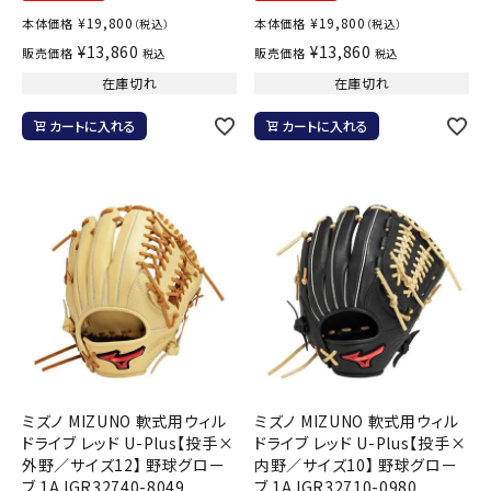
¥
19,800
¥
19,800
本体価格
本体価格
（税込）
（税込）
¥
13,860
¥
13,860
販売価格
販売価格
税込
税込
在庫切れ
在庫切れ
カートに入れる
カートに入れる
ミズノ MIZUNO 軟式用ウィル
ミズノ MIZUNO 軟式用ウィル
ドライブ レッド U-Plus【投手×
ドライブ レッド U-Plus【投手×
外野／サイズ12】 野球グロー
内野／サイズ10】 野球グロー
ブ 1AJGR32740-8049
ブ 1AJGR32710-0980