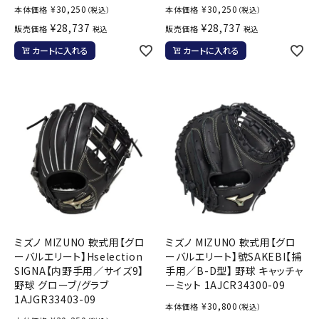
¥
30,250
¥
30,250
本体価格
本体価格
（税込）
（税込）
¥
28,737
¥
28,737
販売価格
販売価格
税込
税込
カートに入れる
カートに入れる
ミズノ MIZUNO 軟式用【グロ
ミズノ MIZUNO 軟式用【グロ
ーバルエリート】Hselection
ーバルエリート】號SAKEBI【捕
SIGNA【内野手用／サイズ9】
手用／B-D型】 野球 キャッチャ
野球 グローブ/グラブ
ーミット 1AJCR34300-09
1AJGR33403-09
¥
30,800
本体価格
（税込）