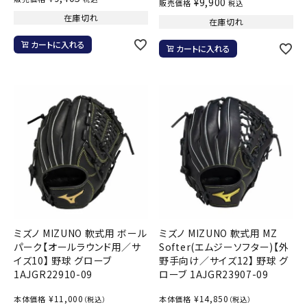
¥
9,900
販売価格
税込
在庫切れ
在庫切れ
カートに入れる
カートに入れる
ミズノ MIZUNO 軟式用 ボール
ミズノ MIZUNO 軟式用 MZ
パーク【オールラウンド用／サ
Softer(エムジーソフター)【外
イズ10】 野球 グローブ
野手向け／サイズ12】 野球 グ
1AJGR22910-09
ローブ 1AJGR23907-09
¥
11,000
¥
14,850
本体価格
本体価格
（税込）
（税込）