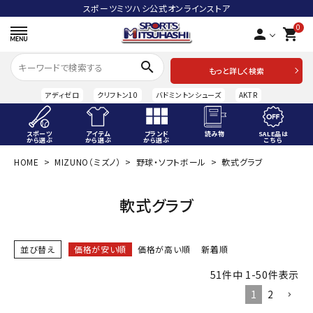
スポーツミツハシ公式オンラインストア
0
person
shopping_cart
search
もっと詳しく検索
アディゼロ
クリフトン10
バドミントンシューズ
AKTR
スポーツ
アイテム
ブランド
読み物
SALE品は
から選ぶ
から選ぶ
から選ぶ
こちら
HOME
MIZUNO（ミズノ）
野球・ソフトボール
軟式グラブ
ACCOUNT MENU
ようこそ ゲスト 様
軟式グラブ
meeting_room
person
ログイン
会員登録
並び替え
価格が安い順
価格が高い順
新着順
スポーツから選ぶ
51
件中
1
-
50
件表示
アイテムから選ぶ
1
2