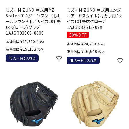
ミズノ MIZUNO 軟式用MZ
ミズノ MIZUNO 軟式用エンジ
Softer(エムジーソフター)【オ
ニアードスタイル【内野手用/サ
ールラウンド用／サイズ10】 野
イズ10】野球グローブ
球 グローブ/グラブ
1AJGR32513-09X
1AJGR33800-8009
30%OFF
¥
15,950
本体価格
（税込）
¥
24,200
本体価格
（税込）
¥
15,152
販売価格
税込
¥
16,940
販売価格
税込
カートに入れる
カートに入れる