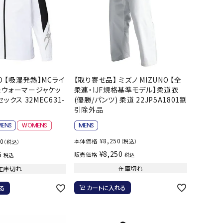
バスケットボール
バレーボール
ケットボールシューズ
バレーボールシューズ
UZeSOMBR
manduka
Marble
Marmot
ケットボールウェア
バレーボールウェア
リカウェア・グッズ
バレーボール用サポーター
NO 【吸湿発熱】MCライ
【取り寄せ品】 ミズノ MIZUNO 【全
ル（バスケットボール）
ボール（バレーボール）
モウォーマージャケッ
柔連・IJF規格基準モデル】柔道衣
ル用品（バスケットボール）
ボール用品（バレーボール）
ックス 32MEC631-
(優勝/パンツ) 柔道 22JP5A1801割
引除外品
クス
ソックス
ツハシオリジ
MIZUNO
molten
MTG
他アクセサリー
その他アクセサリー
ル
¥
8,250
80
本体価格
（税込）
（税込）
¥
8,250
6
販売価格
税込
税込
在庫切れ
在庫切れ
スイム・競泳
ランニング
カートに入れる
る
KE
Nittaku
Ocean Pacific
ogawa tent
水着・練習水着
メンズランニングシューズ
ットネス水着
レディースランニングシューズ