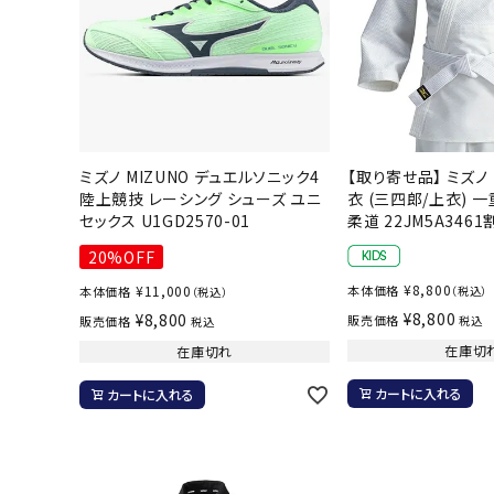
バト
バドミント
ストリングス
バドミント
ミズノ MIZUNO デュエルソニック4
【取り寄せ品】 ミズノ 
バドミント
陸上競技 レーシング シューズ ユニ
衣 (三四郎/上衣) 
シャトル
セックス U1GD2570-01
柔道 22JM5A346
グリップテ
20%OFF
バッグ
¥
8,800
¥
11,000
本体価格
本体価格
（税込）
（税込）
ソックス
¥
8,800
¥
8,800
販売価格
販売価格
税込
税込
その他アク
在庫切
在庫切れ
ハン
カートに入れる
カートに入れる
ハンドボー
ハンドボー