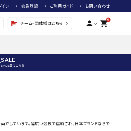
グイン
会員登録
ご利用ガイド
お問い合わせ
0
person
shopping_cart
チーム・団体様はこちら
business
SALE
SALE品はこちら
野球
キッズアパレル
テニス
その他アクセサリー
グラブ・ミット
トップス
硬式テニスラケット
ボール
KTR
arena
asics
ATHLETA
グラブ・ミット
ジャケット・アウター
ジュニア硬式テニスラケット
季節対策商品
野球グラブ・ミット
ボトムス・パンツ
ソフトテニスラケット
健康グッズ
スを両立しています。幅広い競技で信頼され、日本ブランドならで
トボール用グラブ・ミット
その他ウェア
ストリングス・ガット（テニス）
ヨガマット