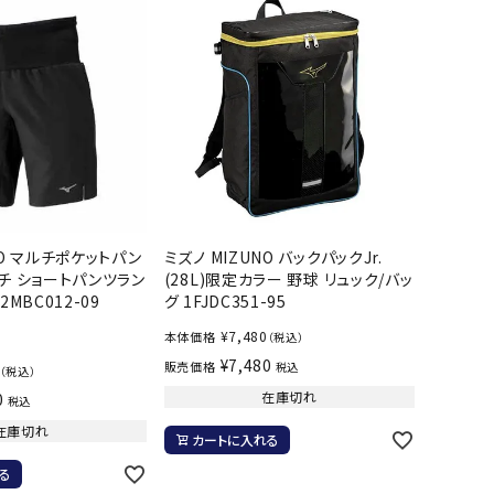
ール水着
ジュニアランニングシューズ
ムキャップ
ランニングウェア
グル
ランニングタイツ
NALTY
phiten
Prince
PUMA
他アクセサリー
ランニングソックス
ンスポーツ
ランニングキャップ
ランニングバッグ・ポーチ
その他アクセサリー
efTourer
RUSTY
ryka
SALOMON
トレーニング用品
アウトドア
NO マルチポケットパン
ミズノ MIZUNO バックパックJr.
ンチ ショートパンツラン
(28L)限定カラー 野球 リュック/バッ
2MBC012-09
グ 1FJDC351-95
ーニング用品
メンズアウトドアウェア
¥
7,480
本体価格
（税込）
グッズ
ウィメンズアウトドアウェア
AZIO
Speedo
SSK
Super
¥
7,480
販売価格
税込
（税込）
キッズ・ベビーアウトドアウェア
Natural
在庫切れ
0
税込
アウトドアシューズ
在庫切れ
カートに入れる
トレッキングシューズ
る
帽子