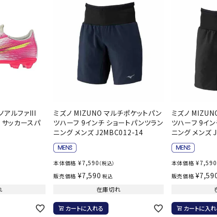
ンドボール）
ヘッドギア（ラグビー）
スク
セサリー
ソックス
スイ
その他アクセサリー
ゴー
ON
ONYONE
PE
その
マリ
Rawlings
Real Stone
Re
ーキング
フィットネス・ヨガ
ノアルファIII
ミズノ MIZUNO マルチポケットパン
ミズノ MIZU
ニア サッカースパ
ツハーフ 9インチ ショートパンツラン
ツハーフ 9イ
ニング メンズ J2MBC012-14
ニング メンズ J
ーキングシューズ
ヨガウェア
トレ
ウォーキングシューズ
ヨガマット
健康
SAYSKY
Sondico
SP
¥
7,590
¥
7,590
本体価格
本体価格
（税込）
セサリー
ヨガアクセサリー
¥
7,590
¥
7,59
販売価格
販売価格
税込
ダンス・フィットネスウェア
れ
在庫切れ
ダンス・フィットネスシューズ
カートに入れる
カートに入れ
インナーウェア