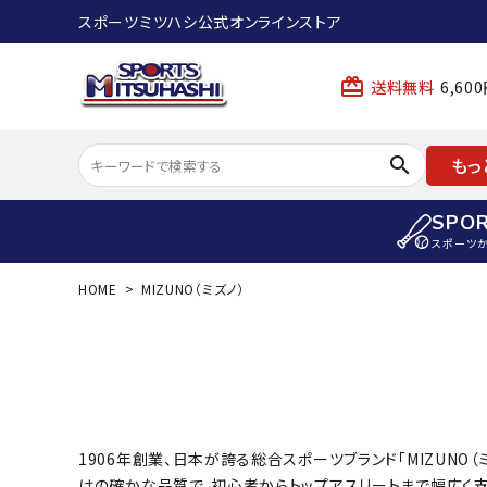
スポーツミツハシ公式オンラインストア
card_giftcard
送料無料
6,6
search
もっ
SPO
スポーツ
HOME
MIZUNO（ミズノ）
ACCOUNT MENU
陸上
ようこそ ゲスト 様
陸上競技ス
meeting_room
person
ログイン
会員登録
陸上競技用
陸上競技用
スポーツから選ぶ
ェア
1906年創業、日本が誇る総合スポーツブランド「MIZUN
はの確かな品質で、初心者からトップアスリートまで幅広く支
アイテムから選ぶ
陸上競技用