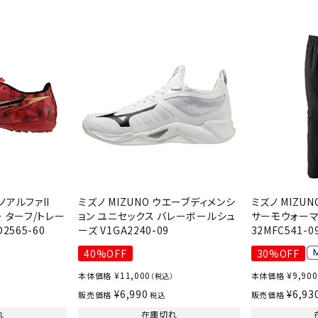
その他アクセサリー
suria
SVOLME
S
トレーニング・ジム/カジ
・格闘技
ュアル
キャ
TRIGGERPOI
uhlsport
U
メンズウェア
NT
クー
ウィメンズウェア
技小物
クッ
キッズウェア
シュ
コンプレッションウェア
テー
ノアルファII
ミズノ MIZUNO ウエーブディメンシ
ミズノ MIZU
インナーウェア
ー ターフ/トレー
ョン ユニセックス バレーボールシュ
サーモウォーマ
Wacoal CW-X
Wilson
Ws
テー
2565-60
ーズ V1GA2240-09
32MFC541-0
シューズ
テン
ジュニアシューズ
40%OFF
30%OFF
バー
ブーツ・サンダル
¥
11,000
¥
9,900
本体価格
本体価格
（税込）
バッ
バッグ
¥
6,990
¥
6,93
販売価格
販売価格
税込
ベッ
ZETT
キャップ
れ
在庫切れ