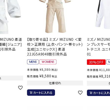
バレーボールシューズ
ミントン
卓球
テニスシューズ
バドミントンシューズ
ンラケット
卓球ラケット
バス
フィットネスシューズ
LI-NING
LUXILON
L
・ガット
ラバー
バス
A
陸上スパイク・シューズ
ンシューズ
卓球シューズ
レプ
MIZUNO 柔道
【取り寄せ品】 ミズノ MIZUNO ＜愛
ミズノ MIZU
ハンドボールシューズ
ンウェア
卓球ウェア
ボー
一重織[ジュニア]
校＞正課用 (上衣・パンツ・帯セット)
ン ブレスサー
ウォーキング・トレッキングシュ
ボール（卓球）
ボー
1割引除外品
生成[ユニセックス] 柔道
ト テニス ユニセ
ーズ
22JG5A9048割引除外品
01
ープ
その他アクセサリー
ソッ
アウトドアシューズ
MIKANO
MIKASA
ミ
30%OFF
卓球台
その
ナ
トレーニング・ジム・カジュアル
¥
8,580
本体価格
¥
11,8
（税込）
本体価格
キッズカジュアル
¥
8,580
¥
8,31
販売価格
税込
販売価格
セサリー
れ
スイム・競泳
在庫切れ
ドボール
ラグビー
サンダル
カートに入れる
カートに入れ
NEUTRALWO
New Balance
NI
ルシューズ
ラグビースパイク・シューズ
競泳
RKS
ルウェア
ラグビーウェア
フィ