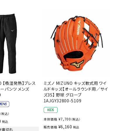
ソックス
WANS
Tasmania
Tecnifibre
THE NORTH
バッグ
Surf
FACE
その他アクセサリー
キャンプ用品
リー・コンテナ
MBRO
UNDER
VICTAS
VIEW
ARMOUR
ラー・ジャグ
キングウェア
ラフ・寝具
ブル・チェア関連
NO 【吸湿発熱】ブレス
ミズノ MIZUNO キッズ軟式用 ワイ
ーパンツ メンズ
ルドキッズ【オールラウンド用／サイ
tudio
YASAKA
YONEX
ZAMST
ブルウェア
9
ズ3S】 野球 グローブ
ト・タープ用品
1AJGY32800-5109
ベキュー・焚き火
（税込）
グ
¥
7,700
本体価格
（税込）
0
税込
ト・マット・シート
¥
6,160
販売価格
税込
在庫切れ