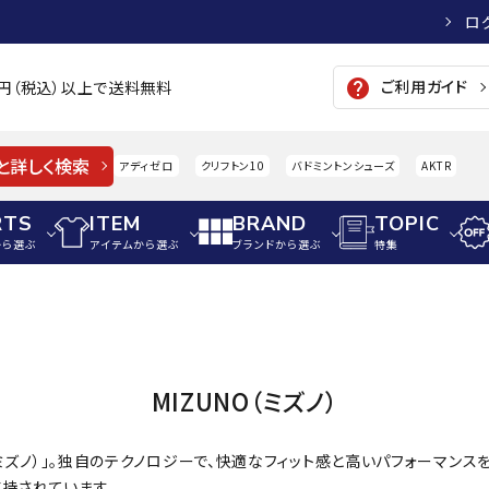
ロ
ご利用ガイド
help
00円（税込）以上で送料無料
と詳しく検索
アディゼロ
クリフトン10
バドミントンシューズ
AKTR
RTS
ITEM
BRAND
TOPIC
から選ぶ
アイテムから選ぶ
ブランドから選ぶ
特集
メンズアパレル
サッカー・フットサル
ウィメンズアパレル
パイク・シューズ
トップス
サッカースパイク
トップス
硬式
adidas
AIGLE
A
MIZUNO（ミズノ）
シューズアクセサリー
ジャケット・アウター
ジュニアサッカースパイク
ジャケット・アウター
軟式
メンズ・ユニセックスウ
ボトムス・パンツ
トレーニングシューズ
ボトムス・パンツ
少年
O（ミズノ）」。独自のテクノロジーで、快適なフィット感と高いパフォーマン
その他ウェア
ジュニアレーニングシューズ
その他ウェア
ソフ
持されています。
ウィメンズウェア