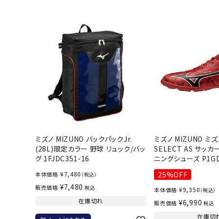
武道
柔道
ボクシング
武道・格闘
ミズノ MIZUNO バックパックJr.
ミズノ MIZUNO ミズ
(28L)限定カラー 野球 リュック/バッ
SELECT AS サッカ
グ 1FJDC351-16
ニングシューズ P1GD
¥
7,480
25%OFF
本体価格
（税込）
¥
7,480
販売価格
税込
¥
9,350
本体価格
（税込）
在庫切れ
¥
6,990
販売価格
税込
在庫切