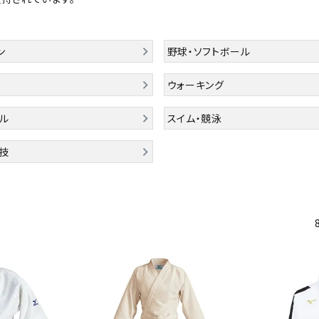
シューズアクセサリー
硬式
Babolat
BIKE
B
ソックス
フットボールサンダル
軟式
セサリー
サッカーウェア
少年
ン
野球・ソフトボール
シューズ
バッグ
ジュニアサッカーウェア
ソフ
ウォーキング
レプリカ商品
野球
メンズランニング
バックパック
ジュニアレプリカ商品
少年
ウイメンズランニング
トートバッグ
ル
スイム・競泳
CEP
Chacott
C
サッカーボール
野球
ジュニアランニング
ショルダーバッグ
フットサルボール
ジュ
技
サッカースパイク
ボディー・ウエストバッグ
サッカーバッグ
ユニ
ジュニアサッカースパイク
ダッフル・ボストンバッグ
その他アクセサリー
バッ
サッカー・フットサルトレーニン
テニスバッグ
DESCENTE
FINTA
Fo
イン
グシューズ
その他バッグ
その
ジュニアサッカー・フットサルト
レーニングシューズ
バッ
野球スパイク・シューズ
メン
少年野球スパイク・シューズ
HEAD
HELLY
H
ソッ
HANSEN
バスケットボールシューズ
その