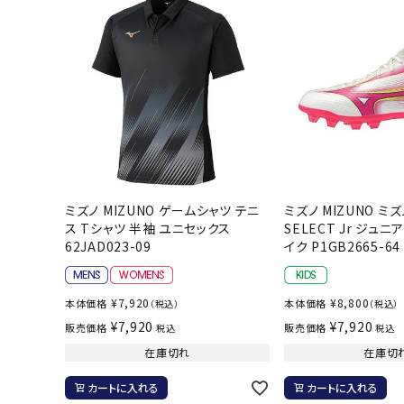
ボール（ハ
その他アク
ウォ
ミズノ MIZUNO ゲームシャツ テニ
ミズノ MIZUNO ミズ
ス Tシャツ 半袖 ユニセックス
SELECT Jr ジュ
62JAD023-09
イク P1GB2665-64
メンズウォ
ウィメンズ
¥
7,920
¥
8,800
本体価格
本体価格
（税込）
（税込）
その他アク
¥
7,920
¥
7,920
販売価格
販売価格
税込
税込
在庫切れ
在庫切
カートに入れる
カートに入れる