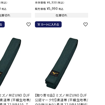
¥
6,930
本体価格
（税込）
（税込）
0
¥
5,990
販売価格
税込
税込
在庫切れ
在庫切れ
る
カートに入れる
ズノ MIZUNO 【IJF
【取り寄せ品】 ミズノ MIZUNO 【IJF
柔道帯 (平織生地帯/
公認マーク付】柔道帯 (平織生地帯/
道 22JV8A10_Z
ウラ抜けあり) 柔道 22JV8A10割引