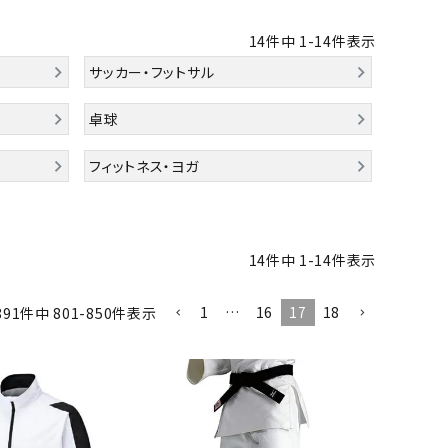
バット
ストリングス・ガット（ソフトテニス）
サポーター・テーピング
UTTERFLY
CANTERBUR
CAPTAIN
ccilu
バット
グリップテープ
タオル
14
件中
1
-
14
件表示
Y
STAG
軟式バット
エッジガード
サッカー・フットサル
ソックス
帽子
トボール用バット
テニスシューズ
卓球
スパイク・シューズ
テニスバッグ
ランニング・陸上ソックス
キャップ
野球スパイク・シューズ
テニスウェア
テニス・バドミントンソックス
ハット
フィットネス・ヨガ
hampion
Columbia
CONVERSE
DA MISS
ウェア
キャップ・バイザー
野球ソックス
サンバイザー
ニア野球ウェア
ソックス
バスケットソックス
ニット帽・ビーニー
フォーム・練習着
ボール（テニス）
バレーボールソックス
その他キャップ
14
件中
1
-
14
件表示
ティング手袋
その他アクセサリー
トレッキングソックス
xfire
G-FIT
gol.
GOSEN
ナーグローブ（守備用手袋）
ラグビーソックス
1
…
16
17
18
891
件中
801
-
850
件表示
他手袋
トレーニング・ジム・カジュアル
グ・ケース
テナンス用品
OKA
hummel
JFIT
le coq sportif
クス・ストッキング
他アクセサリー