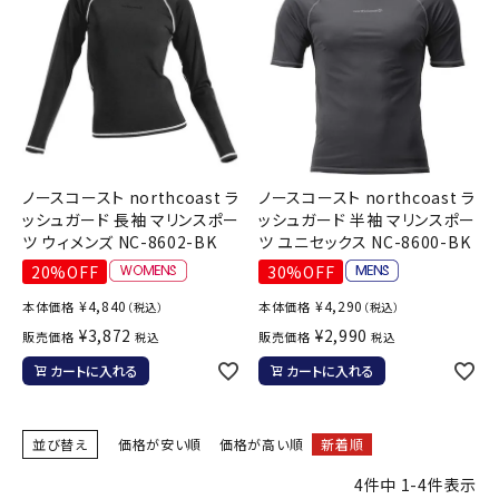
ノースコースト northcoast ラ
ノースコースト northcoast ラ
ッシュガード 長袖 マリンスポー
ッシュガード 半袖 マリンスポー
ツ ウィメンズ NC-8602-BK
ツ ユニセックス NC-8600-BK
20%OFF
30%OFF
¥
4,840
¥
4,290
本体価格
本体価格
（税込）
（税込）
¥
3,872
¥
2,990
販売価格
販売価格
税込
税込
カートに入れる
カートに入れる
並び替え
価格が安い順
価格が高い順
新着順
4
件中
1
-
4
件表示