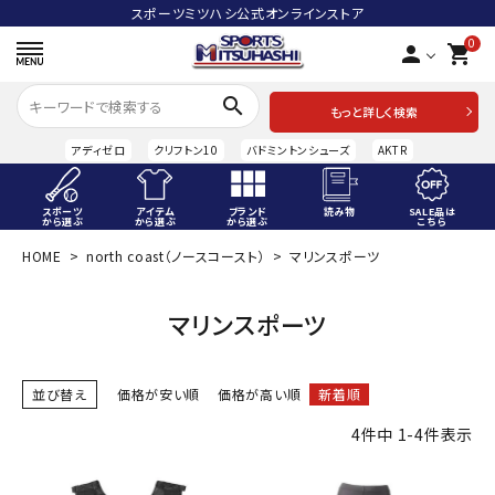
スポーツミツハシ公式オンラインストア
0
person
shopping_cart
search
もっと詳しく検索
アディゼロ
クリフトン10
バドミントンシューズ
AKTR
スポーツ
アイテム
ブランド
読み物
SALE品は
から選ぶ
から選ぶ
から選ぶ
こちら
HOME
north coast（ノースコースト）
マリンスポーツ
ACCOUNT MENU
ようこそ ゲスト 様
マリンスポーツ
meeting_room
person
ログイン
会員登録
並び替え
価格が安い順
価格が高い順
新着順
スポーツから選ぶ
4
件中
1
-
4
件表示
アイテムから選ぶ