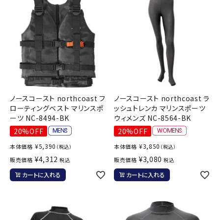
ブランドから選ぶ
SALE品はこちら
INFORMATIOM
ご利用ガイド
ノースコースト northcoast フ
ノースコースト northcoast ラ
お問い合わせ
ローティングベスト マリンスポ
ッシュトレンカ マリンスポーツ
ーツ NC-8494-BK
ウィメンズ NC-8564-BK
メルマガ登録
20%OFF
20%OFF
特定商取引法
¥
5,390
¥
3,850
本体価格
本体価格
（税込）
（税込）
プライバシーポリシー
¥
4,312
¥
3,080
販売価格
販売価格
税込
税込
カートに入れる
カートに入れる