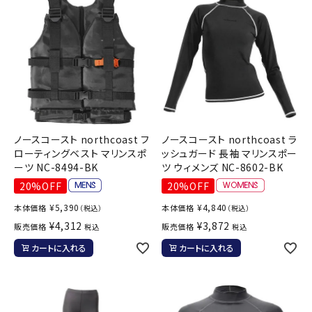
ブランドから選ぶ
SALE品はこちら
INFORMATIOM
ご利用ガイド
ノースコースト northcoast フ
ノースコースト northcoast ラ
お問い合わせ
ローティングベスト マリンスポ
ッシュガード 長袖 マリンスポー
ーツ NC-8494-BK
ツ ウィメンズ NC-8602-BK
メルマガ登録
20%OFF
20%OFF
特定商取引法
¥
5,390
¥
4,840
本体価格
本体価格
（税込）
（税込）
プライバシーポリシー
¥
4,312
¥
3,872
販売価格
販売価格
税込
税込
カートに入れる
カートに入れる