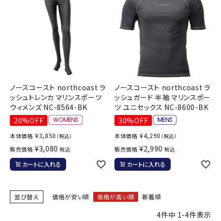
ノースコースト northcoast ラ
ノースコースト northcoast ラ
ッシュトレンカ マリンスポーツ
ッシュガード 半袖 マリンスポー
ウィメンズ NC-8564-BK
ツ ユニセックス NC-8600-BK
20%OFF
30%OFF
¥
3,850
¥
4,290
本体価格
本体価格
（税込）
（税込）
¥
3,080
¥
2,990
販売価格
販売価格
税込
税込
カートに入れる
カートに入れる
並び替え
価格が安い順
価格が高い順
新着順
4
件中
1
-
4
件表示