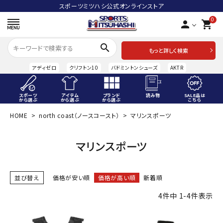
スポーツミツハシ公式オンラインストア
0
person
shopping_cart
search
もっと詳しく検索
アディゼロ
クリフトン10
バドミントンシューズ
AKTR
スポーツ
アイテム
ブランド
読み物
SALE品は
から選ぶ
から選ぶ
から選ぶ
こちら
HOME
north coast（ノースコースト）
マリンスポーツ
ACCOUNT MENU
ようこそ ゲスト 様
マリンスポーツ
meeting_room
person
ログイン
会員登録
並び替え
価格が安い順
価格が高い順
新着順
スポーツから選ぶ
4
件中
1
-
4
件表示
アイテムから選ぶ