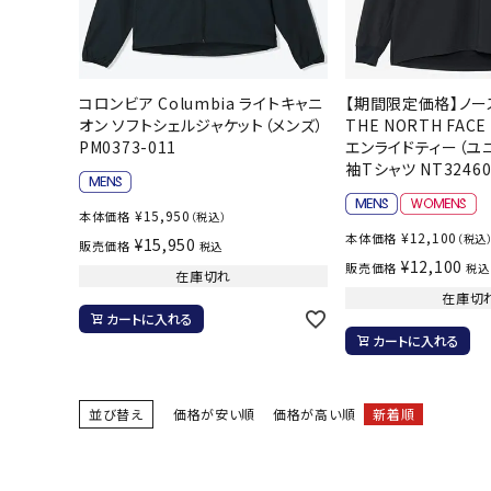
ボール（ハ
その他アク
コロンビア Columbia ライトキャニ
【期間限定価格】ノー
オン ソフトシェルジャケット（メンズ）
THE NORTH FA
PM0373-011
エンライドティー（ユ
袖Tシャツ NT32460
¥
15,950
本体価格
（税込）
¥
12,100
本体価格
（税込
¥
15,950
販売価格
税込
ウォ
¥
12,100
販売価格
税込
在庫切れ
在庫切
メンズウォ
カートに入れる
カートに入れる
ウィメンズ
その他アク
並び替え
価格が安い順
価格が高い順
新着順