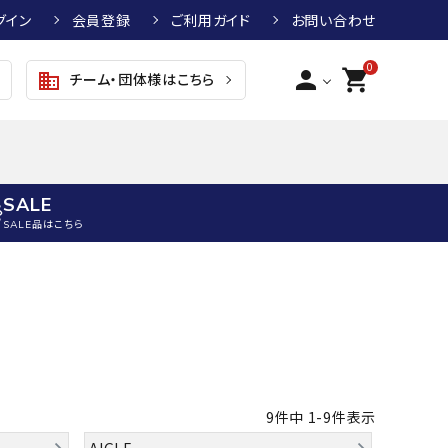
グイン
会員登録
ご利用ガイド
お問い合わせ
0
person
shopping_cart
チーム・団体様はこちら
business
SALE
SALE品はこちら
野球
キッズアパレル
テニス
その他アクセサリー
グラブ・ミット
トップス
硬式テニスラケット
ボール
KTR
arena
asics
ATHLETA
グラブ・ミット
ジャケット・アウター
ジュニア硬式テニスラケット
季節対策商品
野球グラブ・ミット
ボトムス・パンツ
ソフトテニスラケット
健康グッズ
9
件中
1
-
9
件表示
トボール用グラブ・ミット
その他ウェア
ストリングス・ガット（テニス）
ヨガマット
AIGLE