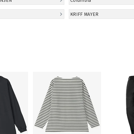
シューズアクセサリー
硬式
Babolat
BIKE
B
ソックス
フットボールサンダル
軟式
KRIFF MAYER
セサリー
サッカーウェア
少年
シューズ
バッグ
ジュニアサッカーウェア
ソフ
レプリカ商品
野球
メンズランニング
バックパック
ジュニアレプリカ商品
少年
ウイメンズランニング
トートバッグ
CEP
Chacott
C
サッカーボール
野球
ジュニアランニング
ショルダーバッグ
フットサルボール
ジュ
サッカースパイク
ボディー・ウエストバッグ
サッカーバッグ
ユニ
ジュニアサッカースパイク
ダッフル・ボストンバッグ
その他アクセサリー
バッ
サッカー・フットサルトレーニン
テニスバッグ
DESCENTE
FINTA
Fo
イン
グシューズ
その他バッグ
その
ジュニアサッカー・フットサルト
レーニングシューズ
バッ
野球スパイク・シューズ
メン
少年野球スパイク・シューズ
HEAD
HELLY
H
ソッ
HANSEN
バスケットボールシューズ
その