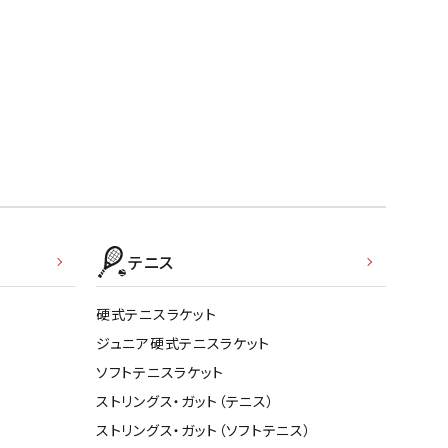
ソックス
WANS
Tasmania
Tecnifibre
THE NORTH
バッグ
Surf
FACE
その他アクセサリー
キャンプ用品
リー・コンテナ
MBRO
UNDER
VICTAS
VIEW
ARMOUR
ラー・ジャグ
キングウェア
ラフ・寝具
テニス
ブル・チェア関連
tudio
YASAKA
YONEX
ZAMST
ブルウェア
硬式テニスラケット
ト・タープ用品
ジュニア硬式テニスラケット
ベキュー・焚き火
ソフトテニスラケット
グ
ストリングス・ガット（テニス）
ト・マット・シート
ストリングス・ガット（ソフトテニス）