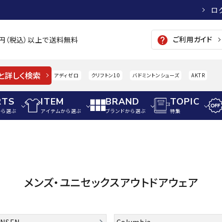
ロ
ご利用ガイド
help
00円（税込）以上で送料無料
と詳しく検索
アディゼロ
クリフトン10
バドミントンシューズ
AKTR
RTS
ITEM
BRAND
TOPIC
から選ぶ
アイテムから選ぶ
ブランドから選ぶ
特集
メンズアパレル
サッカー・フットサル
ウィメンズアパレル
パイク・シューズ
トップス
サッカースパイク
トップス
硬式
adidas
AIGLE
A
メンズ・ユニセックスアウトドアウェア
シューズアクセサリー
ジャケット・アウター
ジュニアサッカースパイク
ジャケット・アウター
軟式
メンズ・ユニセックスウ
ボトムス・パンツ
トレーニングシューズ
ボトムス・パンツ
少年
その他ウェア
ジュニアレーニングシューズ
その他ウェア
ソフ
ウィメンズウェア
ANSEN
Columbia