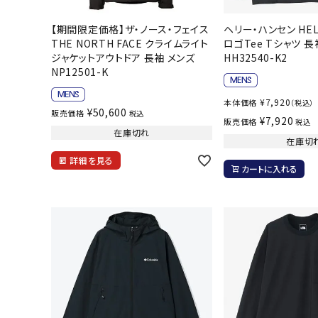
バト
【期間限定価格】ザ・ノース・フェイス
ヘリー・ハンセン HELL
THE NORTH FACE クライムライト
ロゴTee Tシャツ 長
ジャケットアウトドア 長袖 メンズ
HH32540-K2
バドミント
NP12501-K
ストリングス
バドミント
¥
7,920
本体価格
（税込）
¥
50,600
販売価格
税込
¥
7,920
バドミント
販売価格
税込
在庫切れ
シャトル
在庫切
詳細を見る
グリップテ
カートに入れる
バッグ
ソックス
その他アク
ハン
ハンドボー
ハンドボー