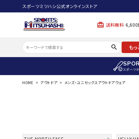
スポーツミツハシ公式オンラインストア
card_giftcard
送料無料
6,6
search
もっ
SPO
スポーツ
HOME
アウトドア
メンズ・ユニセックスアウトドアウェア
ACCOUNT MENU
陸上
ようこそ ゲスト 様
陸上競技ス
meeting_room
person
ログイン
会員登録
陸上競技用
陸上競技用
スポーツから選ぶ
ェア
アイテムから選ぶ
陸上競技用
THE NORTH FACE
HELLY H