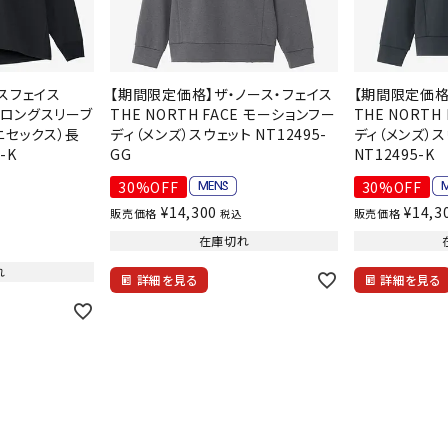
ンドボール）
ヘッドギア（ラグビー）
スク
セサリー
ソックス
スイ
その他アクセサリー
ゴー
ON
ONYONE
PE
スフェイス
【期間限定価格】ザ・ノース・フェイス
【期間限定価格
その
CE ロングスリーブ
THE NORTH FACE モーションフー
THE NORTH
ニセックス）長
ディ（メンズ）スウェット NT12495-
ディ（メンズ）
マリ
-K
GG
NT12495-K
30%OFF
30%OFF
Rawlings
Real Stone
Re
¥
14,300
¥
14,3
販売価格
販売価格
税込
）
ーキング
フィットネス・ヨガ
在庫切れ
れ
詳細を見る
詳細を見る
ーキングシューズ
ヨガウェア
トレ
ウォーキングシューズ
ヨガマット
健康
SAYSKY
Sondico
SP
セサリー
ヨガアクセサリー
ダンス・フィットネスウェア
ダンス・フィットネスシューズ
インナーウェア