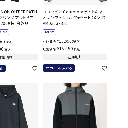
バスケットボール
バレーボール
MON OUTERPATH
コロンビア Columbia ライトキャニ
ロングパンツ アウトドア
オン ソフトシェルジャケット（メンズ）
12200割引除外品
PM0373-316
ケットボールシューズ
バレーボールシューズ
UZeSOMBR
manduka
Marble
Marmot
ケットボールウェア
バレーボールウェア
リカウェア・グッズ
バレーボール用サポーター
¥
15,950
00
本体価格
（税込）
（税込）
¥
15,950
ル（バスケットボール）
ボール（バレーボール）
80
販売価格
税込
税込
ル用品（バスケットボール）
ボール用品（バレーボール）
在庫切れ
在庫切れ
クス
ソックス
カートに入れる
る
ツハシオリジ
MIZUNO
molten
MTG
他アクセサリー
その他アクセサリー
ル
スイム・競泳
ランニング
KE
Nittaku
Ocean Pacific
ogawa tent
水着・練習水着
メンズランニングシューズ
ットネス水着
レディースランニングシューズ