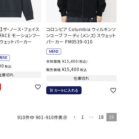
ール水着
ジュニアランニングシューズ
ムキャップ
ランニングウェア
グル
ランニングタイツ
NALTY
phiten
Prince
PUMA
】ザ・ノース・フェイス
コロンビア Columbia ウィルキンソ
他アクセサリー
ランニングソックス
 FACE モーションフー
ンコーブ フーディ（メンズ）スウェット
スウェットパーカー
パーカー PM0539-010
ンスポーツ
ランニングキャップ
ランニングバッグ・ポーチ
その他アクセサリー
¥
15,400
本体価格
（税込）
efTourer
RUSTY
ryka
SALOMON
00
税込
¥
15,400
販売価格
税込
トレーニング用品
アウトドア
在庫切れ
在庫切れ
ーニング用品
メンズアウトドアウェア
カートに入れる
グッズ
ウィメンズアウトドアウェア
AZIO
Speedo
SSK
Super
キッズ・ベビーアウトドアウェア
Natural
アウトドアシューズ
1
…
18
19
910
件中
901
-
910
件表示
トレッキングシューズ
帽子