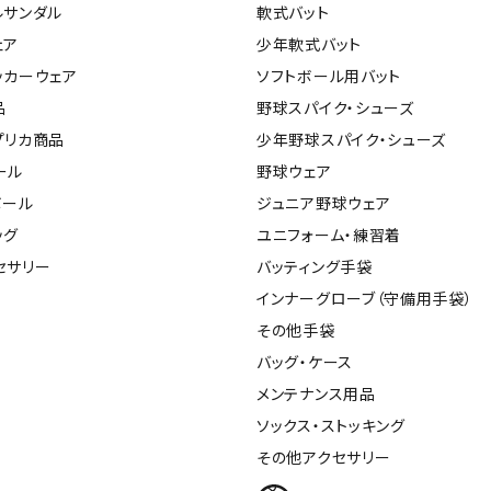
ライ
ルサンダル
軟式バット
ソックス
その
ェア
少年軟式バット
その他アクセサリー
ッカーウェア
ソフトボール用バット
品
野球スパイク・シューズ
プリカ商品
少年野球スパイク・シューズ
ール
野球ウェア
ボール
ジュニア野球ウェア
ッグ
ユニフォーム・練習着
セサリー
バッティング手袋
インナーグローブ（守備用手袋）
その他手袋
バッグ・ケース
メンテナンス用品
ソックス・ストッキング
その他アクセサリー