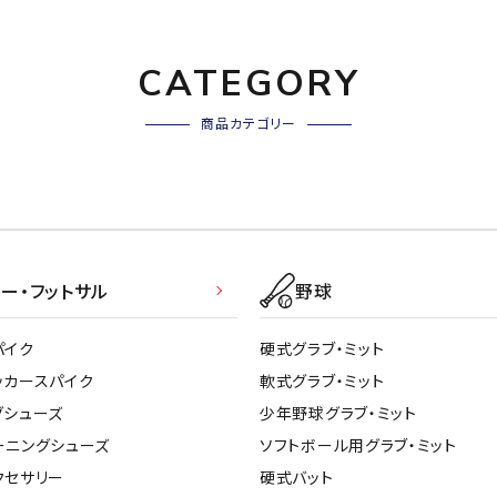
その他アクセサリー
suria
SVOLME
S
CATEGORY
トレーニング・ジム/カジ
・格闘技
商品カテゴリー
ュアル
キャ
TRIGGERPOI
uhlsport
U
メンズウェア
NT
クー
ウィメンズウェア
技小物
クッ
キッズウェア
シュ
ー・フットサル
野球
コンプレッションウェア
テー
インナーウェア
Wacoal CW-X
Wilson
Ws
テー
パイク
硬式グラブ・ミット
シューズ
テン
ッカースパイク
軟式グラブ・ミット
ジュニアシューズ
バー
グシューズ
少年野球グラブ・ミット
ブーツ・サンダル
バッ
ーニングシューズ
ソフトボール用グラブ・ミット
バッグ
ベッ
ZETT
クセサリー
硬式バット
キャップ