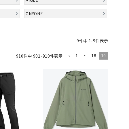
バット
ストリングス・ガット（ソフトテニス）
サポーター・テーピング
UTTERFLY
CANTERBUR
CAPTAIN
ccilu
バット
グリップテープ
タオル
ONYONE
Y
STAG
軟式バット
エッジガード
ソックス
帽子
トボール用バット
テニスシューズ
スパイク・シューズ
テニスバッグ
ランニング・陸上ソックス
キャップ
9
件中
1
-
9
件表示
野球スパイク・シューズ
テニスウェア
テニス・バドミントンソックス
ハット
hampion
Columbia
CONVERSE
DA MISS
ウェア
キャップ・バイザー
野球ソックス
サンバイザー
1
…
18
19
910
件中
901
-
910
件表示
ニア野球ウェア
ソックス
バスケットソックス
ニット帽・ビーニー
フォーム・練習着
ボール（テニス）
バレーボールソックス
その他キャップ
ティング手袋
その他アクセサリー
トレッキングソックス
xfire
G-FIT
gol.
GOSEN
ナーグローブ（守備用手袋）
ラグビーソックス
他手袋
トレーニング・ジム・カジュアル
グ・ケース
テナンス用品
OKA
hummel
JFIT
le coq sportif
クス・ストッキング
他アクセサリー