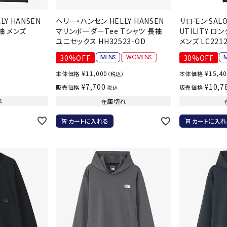
バレーボールシューズ
ミントン
卓球
Y HANSEN
ヘリー・ハンセン HELLY HANSEN
サロモン SALO
テニスシューズ
袖 メンズ
マリンボーダーTee Tシャツ 長袖
UTILITY 
バドミントンシューズ
ユニセックス HH32523-OD
メンズ LC22
ンラケット
卓球ラケット
バス
フィットネスシューズ
LI-NING
LUXILON
L
・ガット
ラバー
バス
30%OFF
30%OFF
A
陸上スパイク・シューズ
ンシューズ
卓球シューズ
レプ
¥
11,000
¥
15,4
本体価格
本体価格
（税込）
ハンドボールシューズ
ンウェア
卓球ウェア
ボー
¥
7,700
¥
10,7
販売価格
販売価格
税込
ウォーキング・トレッキングシュ
ボール（卓球）
ボー
れ
在庫切れ
ーズ
ープ
その他アクセサリー
ソッ
カートに入れる
カートに入れ
アウトドアシューズ
MIKANO
MIKASA
ミ
卓球台
その
ナ
トレーニング・ジム・カジュアル
キッズカジュアル
セサリー
スイム・競泳
ドボール
ラグビー
サンダル
NEUTRALWO
New Balance
NI
ルシューズ
ラグビースパイク・シューズ
競泳
RKS
ルウェア
ラグビーウェア
フィ