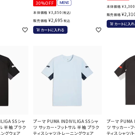
ライ
30%OFF
ソックス
¥
3,300
本体価格
その
¥
3,850
本体価格
（税込）
¥
2,31
その他アクセサリー
販売価格
¥
2,695
販売価格
税込
カートに入れ
カートに入れる
ILIGA SSシャ
プーマ PUMA INDIVILIGA SSシャ
プーマ PUMA I
ル 半袖 プラク
ツ サッカー・フットサル 半袖 プラク
ツ サッカー・フ
ニングウェア
ティスシャツ/トレーニングウェア
ティスシャツ/