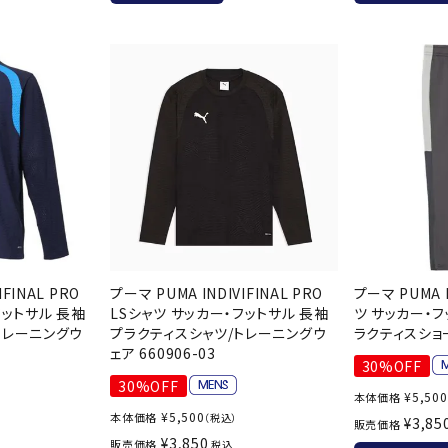
バレーボールシューズ
ミントン
卓球
テニスシューズ
バドミントンシューズ
ンラケット
卓球ラケット
バス
フィットネスシューズ
LI-NING
LUXILON
L
・ガット
ラバー
バス
A
陸上スパイク・シューズ
ンシューズ
卓球シューズ
レプ
ハンドボールシューズ
ンウェア
卓球ウェア
ボー
ウォーキング・トレッキングシュ
ボール（卓球）
ボー
ーズ
ープ
その他アクセサリー
ソッ
アウトドアシューズ
MIKANO
MIKASA
ミ
卓球台
その
ナ
トレーニング・ジム・カジュアル
IFINAL PRO
プーマ PUMA INDIVIFINAL PRO
プーマ PUMA I
キッズカジュアル
フットサル 長袖
LSシャツ サッカー・フットサル 長袖
ツ サッカー・フ
セサリー
スイム・競泳
トレーニングウ
プラクティスシャツ/トレーニングウ
ラクティスショーツ
ェア 660906-03
ドボール
ラグビー
サンダル
30%OFF
30%OFF
NEUTRALWO
New Balance
NI
¥
5,500
本体価格
ルシューズ
ラグビースパイク・シューズ
競泳
RKS
¥
5,500
本体価格
（税込）
¥
3,85
販売価格
ルウェア
ラグビーウェア
フィ
¥
3,850
販売価格
税込