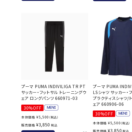
バト
バドミント
ストリングス
バドミント
バドミント
シャトル
グリップテ
バッグ
ソックス
プーマ PUMA INDIVILIGA TR PT
プーマ PUMA INDIV
サッカー・フットサル トレーニングウ
LSシャツ サッカー・
その他アク
ェア ロングパンツ 660971-03
プラクティスシャツ/
ェア 660906-06
ハン
30%OFF
30%OFF
¥
5,500
本体価格
（税込）
ハンドボー
¥
5,500
本体価格
（税込）
¥
3,850
販売価格
税込
ハンドボー
¥
3,850
販売価格
税込