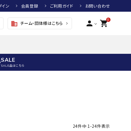
グイン
会員登録
ご利用ガイド
お問い合わせ
0
person
shopping_cart
チーム・団体様はこちら
business
SALE
SALE品はこちら
野球
キッズアパレル
テニス
その他アクセサリー
グラブ・ミット
トップス
硬式テニスラケット
ボール
KTR
arena
asics
ATHLETA
グラブ・ミット
ジャケット・アウター
ジュニア硬式テニスラケット
季節対策商品
野球グラブ・ミット
ボトムス・パンツ
ソフトテニスラケット
健康グッズ
トボール用グラブ・ミット
その他ウェア
ストリングス・ガット（テニス）
ヨガマット
24
件中
1
-
24
件表示