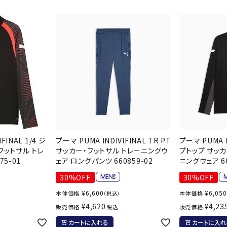
シューズアクセサリー
硬式
Babolat
BIKE
B
ソックス
フットボールサンダル
軟式
セサリー
サッカーウェア
少年
シューズ
バッグ
ジュニアサッカーウェア
ソフ
レプリカ商品
野球
メンズランニング
バックパック
ジュニアレプリカ商品
少年
ウイメンズランニング
トートバッグ
CEP
Chacott
C
サッカーボール
野球
ジュニアランニング
ショルダーバッグ
フットサルボール
ジュ
サッカースパイク
ボディー・ウエストバッグ
サッカーバッグ
ユニ
ジュニアサッカースパイク
ダッフル・ボストンバッグ
その他アクセサリー
バッ
サッカー・フットサルトレーニン
テニスバッグ
FINAL 1/4 ジ
プーマ PUMA INDIVIFINAL TR PT
プーマ PUMA I
DESCENTE
FINTA
Fo
イン
グシューズ
フットサル トレ
サッカー・フットサル トレーニングウ
プトップ サッカ
その他バッグ
75-01
ェア ロングパンツ 660859-02
ニングウェア 66
その
ジュニアサッカー・フットサルト
レーニングシューズ
30%OFF
30%OFF
バッ
野球スパイク・シューズ
メン
¥
6,600
¥
6,050
本体価格
本体価格
（税込）
少年野球スパイク・シューズ
¥
4,620
¥
4,23
HEAD
HELLY
H
販売価格
販売価格
ソッ
税込
HANSEN
バスケットボールシューズ
その
カートに入れる
カートに入れ