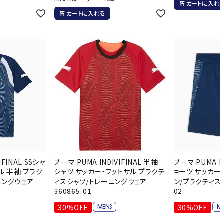
カートに入れ
ンドボール）
ヘッドギア（ラグビー）
スク
カートに入れる
セサリー
ソックス
スイ
その他アクセサリー
ゴー
ON
ONYONE
PE
その
マリ
Rawlings
Real Stone
Re
ーキング
フィットネス・ヨガ
ーキングシューズ
ヨガウェア
トレ
ウォーキングシューズ
ヨガマット
健康
SAYSKY
Sondico
SP
IFINAL SSシャ
プーマ PUMA INDIVIFINAL 半袖
プーマ PUMA I
セサリー
ヨガアクセサリー
ル 半袖 プラク
シャツ サッカー・フットサル プラクテ
ョーツ サッカー
ニングウェア
ィスシャツ/トレーニングウェア
ン/プラクティス
ダンス・フィットネスウェア
660865-01
02
ダンス・フィットネスシューズ
30%OFF
30%OFF
インナーウェア