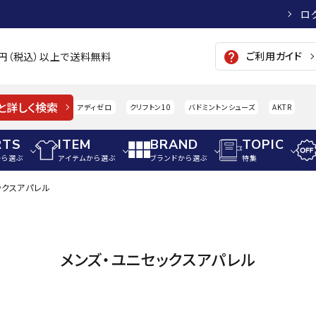
ロ
ご利用ガイド
help
00円（税込）以上で送料無料
と詳しく検索
アディゼロ
クリフトン10
バドミントンシューズ
AKTR
RTS
ITEM
BRAND
TOPIC
から選ぶ
アイテムから選ぶ
ブランドから選ぶ
特集
ックスアパレル
メンズアパレル
サッカー・フットサル
ウィメンズアパレル
パイク・シューズ
トップス
サッカースパイク
トップス
硬式
adidas
AIGLE
A
メンズ・ユニセックスアパレル
シューズアクセサリー
ジャケット・アウター
ジュニアサッカースパイク
ジャケット・アウター
軟式
メンズ・ユニセックスウ
ボトムス・パンツ
トレーニングシューズ
ボトムス・パンツ
少年
その他ウェア
ジュニアレーニングシューズ
その他ウェア
ソフ
ウィメンズウェア