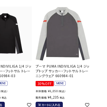
バット
ストリングス・ガット（ソフトテニス）
サポーター・テーピング
UTTERFLY
CANTERBUR
CAPTAIN
ccilu
バット
グリップテープ
タオル
Y
STAG
軟式バット
エッジガード
ソックス
帽子
トボール用バット
テニスシューズ
スパイク・シューズ
テニスバッグ
ランニング・陸上ソックス
キャップ
野球スパイク・シューズ
テニスウェア
テニス・バドミントンソックス
ハット
hampion
Columbia
CONVERSE
DA MISS
ウェア
キャップ・バイザー
野球ソックス
サンバイザー
ニア野球ウェア
ソックス
バスケットソックス
ニット帽・ビーニー
フォーム・練習着
ボール（テニス）
バレーボールソックス
その他キャップ
ティング手袋
その他アクセサリー
トレッキングソックス
NDIVILIGA 1/4 ジッ
プーマ PUMA INDIVILIGA 1/4 ジッ
xfire
G-FIT
gol.
GOSEN
ナーグローブ（守備用手袋）
ー・フットサル トレー
プトップ サッカー・フットサル トレー
ラグビーソックス
0984-03
ニングウェア 660984-01
他手袋
トレーニング・ジム・カジュアル
30%OFF
グ・ケース
テナンス用品
¥
6,050
本体価格
（税込）
（税込）
5
¥
4,235
OKA
hummel
JFIT
le coq sportif
販売価格
クス・ストッキング
税込
税込
他アクセサリー
る
カートに入れる