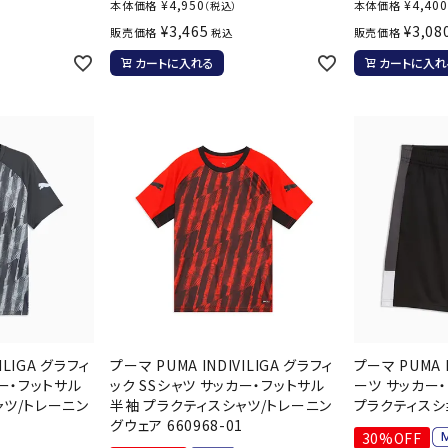
¥
4,950
¥
4,400
本体価格
本体価格
（税込）
その他アクセサリー
suria
SVOLME
S
¥
3,465
¥
3,08
販売価格
販売価格
税込
カートに入れる
カートに入れ
トレーニング・ジム/カジ
・格闘技
ュアル
キャ
TRIGGERPOI
uhlsport
U
メンズウェア
NT
クー
ウィメンズウェア
技小物
クッ
キッズウェア
シュ
コンプレッションウェア
テー
インナーウェア
Wacoal CW-X
Wilson
Ws
テー
シューズ
テン
ジュニアシューズ
ILIGA グラフィ
プーマ PUMA INDIVILIGA グラフィ
プーマ PUMA I
バー
ブーツ・サンダル
カー・フットサル
ック SSシャツ サッカー・フットサル
ーツ サッカー・
バッ
ャツ/トレーニン
半袖 プラクティスシャツ/トレーニン
プラクティスショ
バッグ
ベッ
グウェア 660968-01
ZETT
30%OFF
キャップ