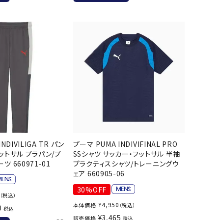
バスケットボール
バレーボール
ケットボールシューズ
バレーボールシューズ
UZeSOMBR
manduka
Marble
Marmot
ケットボールウェア
バレーボールウェア
リカウェア・グッズ
バレーボール用サポーター
ル（バスケットボール）
ボール（バレーボール）
ル用品（バスケットボール）
ボール用品（バレーボール）
クス
ソックス
ツハシオリジ
MIZUNO
molten
MTG
他アクセサリー
その他アクセサリー
ル
NDIVILIGA TR パン
プーマ PUMA INDIVIFINAL PRO
ットサル プラパン/プ
SSシャツ サッカー・フットサル 半袖
 660971-01
プラクティスシャツ/トレーニングウ
ェア 660905-06
スイム・競泳
ランニング
30%OFF
KE
Nittaku
Ocean Pacific
ogawa tent
（税込）
水着・練習水着
メンズランニングシューズ
¥
4,950
本体価格
（税込）
0
税込
ットネス水着
レディースランニングシューズ
¥
3,465
販売価格
税込