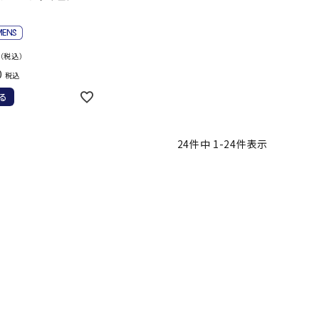
（税込）
0
税込
る
24
件中
1
-
24
件表示