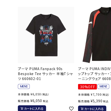
陸上競技用
ブランドから選ぶ
その他アク
SALE品はこちら
INFORMATIOM
ご利用ガイド
お問い合わせ
プーマ PUMA Fanpack 90s
プーマ PUMA INDIVI
メルマガ登録
Bespoke Tee サッカー 半袖Tシャ
ップトップ サッカー・
特定商取引法
ツ 660602-01
ーニングウェア 6608
プライバシーポリシー
30%OFF
¥
6,050
本体価格
¥
7,700
（税込）
本体価格
（税込）
¥
6,050
¥
5,390
販売価格
税込
販売価格
税込
カートに入れる
カートに入れる