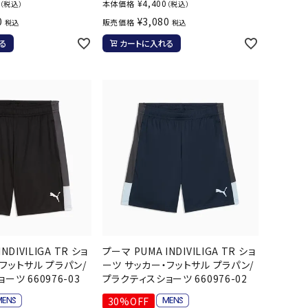
¥
4,400
本体価格
（税込）
（税込）
ソックス
WANS
Tasmania
Tecnifibre
THE NORTH
0
¥
3,080
販売価格
税込
税込
バッグ
Surf
FACE
る
カートに入れる
その他アクセサリー
キャンプ用品
リー・コンテナ
MBRO
UNDER
VICTAS
VIEW
ARMOUR
ラー・ジャグ
キングウェア
ラフ・寝具
ブル・チェア関連
tudio
YASAKA
YONEX
ZAMST
ブルウェア
ト・タープ用品
NDIVILIGA TR ショ
プーマ PUMA INDIVILIGA TR ショ
ベキュー・焚き火
フットサル プラパン/
ーツ サッカー・フットサル プラパン/
グ
ーツ 660976-03
プラクティスショーツ 660976-02
ト・マット・シート
30%OFF