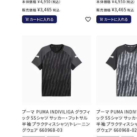
¥
4,950
¥
4,950
本体価格
本体価格
（税込）
（税込）
¥
3,465
¥
3,465
販売価格
販売価格
税込
税込
カートに入れる
カートに入れる
武道
柔道
ボクシング
武道・格闘
プーマ PUMA INDIVILIGA グラフィ
プーマ PUMA INDIV
ック SSシャツ サッカー・フットサル
ック SSシャツ サッ
半袖 プラクティスシャツ/トレーニン
半袖 プラクティスシ
グウェア 660968-03
グウェア 660968-02