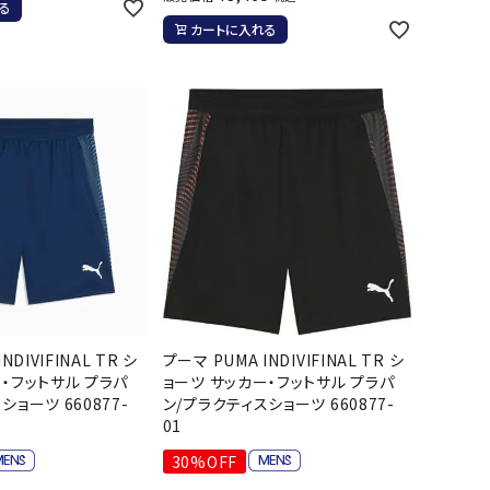
る
ール水着
ジュニアランニングシューズ
カートに入れる
ムキャップ
ランニングウェア
グル
ランニングタイツ
NALTY
phiten
Prince
PUMA
他アクセサリー
ランニングソックス
ンスポーツ
ランニングキャップ
ランニングバッグ・ポーチ
その他アクセサリー
efTourer
RUSTY
ryka
SALOMON
トレーニング用品
アウトドア
ーニング用品
メンズアウトドアウェア
グッズ
ウィメンズアウトドアウェア
AZIO
Speedo
SSK
Super
NDIVIFINAL TR シ
プーマ PUMA INDIVIFINAL TR シ
キッズ・ベビーアウトドアウェア
・フットサル プラパ
ョーツ サッカー・フットサル プラパ
Natural
ショーツ 660877-
ン/プラクティスショーツ 660877-
アウトドアシューズ
01
トレッキングシューズ
30%OFF
帽子