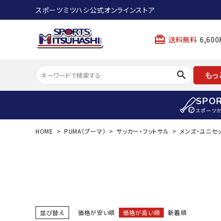
スポーツミツハシ公式オンラインストア
card_giftcard
送料無料
6,6
search
もっ
SPO
スポーツ
HOME
PUMA（プーマ）
サッカー・フットサル
メンズ・ユニセ
ACCOUNT MENU
陸上
ようこそ ゲスト 様
陸上競技ス
meeting_room
person
ログイン
会員登録
陸上競技用
陸上競技用
スポーツから選ぶ
ェア
並び替え
価格が安い順
価格が高い順
新着順
アイテムから選ぶ
陸上競技用