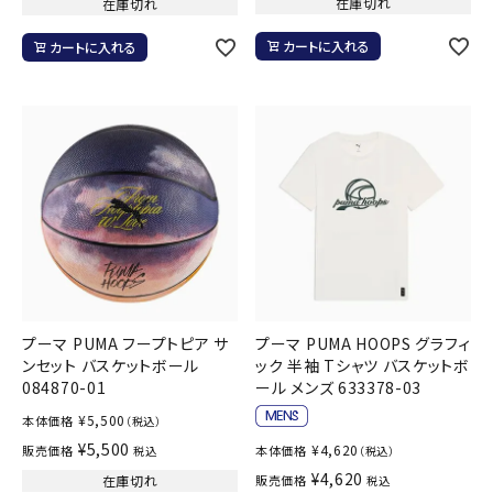
在庫切れ
在庫切れ
カートに入れる
カートに入れる
プーマ PUMA フープトピア サ
プーマ PUMA HOOPS グラフィ
ンセット バスケットボール
ック 半袖 Tシャツ バスケットボ
084870-01
ール メンズ 633378-03
¥
5,500
本体価格
（税込）
¥
5,500
¥
4,620
販売価格
本体価格
税込
（税込）
¥
4,620
在庫切れ
販売価格
税込