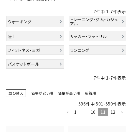
ブランドから選ぶ
7
件中
1
-
7
件表示
トレーニング・ジム・カジュ
SALE品はこちら
ウォーキング
アル
INFORMATIOM
陸上
サッカー・フットサル
フィットネス・ヨガ
ランニング
ご利用ガイド
お問い合わせ
バスケットボール
メルマガ登録
7
件中
1
-
7
件表示
特定商取引法
プライバシーポリシー
並び替え
価格が安い順
価格が高い順
新着順
596
件中
501
-
550
件表示
1
…
10
11
12