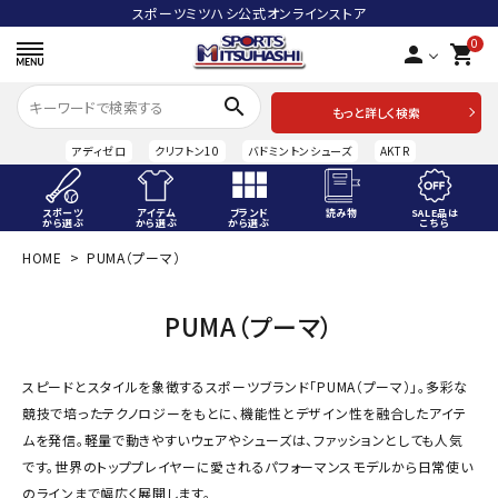
スポーツミツハシ公式オンラインストア
0
person
shopping_cart
search
もっと詳しく検索
アディゼロ
クリフトン10
バドミントンシューズ
AKTR
スポーツ
アイテム
ブランド
読み物
SALE品は
から選ぶ
から選ぶ
から選ぶ
こちら
HOME
PUMA（プーマ）
ACCOUNT MENU
ようこそ ゲスト 様
PUMA（プーマ）
meeting_room
person
ログイン
会員登録
スピードとスタイルを象徴するスポーツブランド「PUMA（プーマ）」。多彩な
スポーツから選ぶ
競技で培ったテクノロジーをもとに、機能性とデザイン性を融合したアイテ
ムを発信。軽量で動きやすいウェアやシューズは、ファッションとしても人気
アイテムから選ぶ
です。世界のトッププレイヤーに愛されるパフォーマンスモデルから日常使い
のラインまで幅広く展開します。