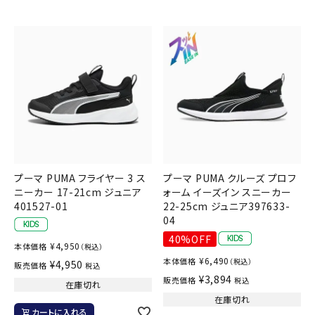
プーマ PUMA フライヤー 3 ス
プーマ PUMA クルーズ プロフ
ニーカー 17-21cm ジュニア
ォーム イーズイン スニーカー
401527-01
22-25cm ジュニア397633-
04
40%OFF
¥
4,950
本体価格
（税込）
¥
6,490
本体価格
（税込）
¥
4,950
販売価格
税込
¥
3,894
販売価格
税込
在庫切れ
在庫切れ
カートに入れる