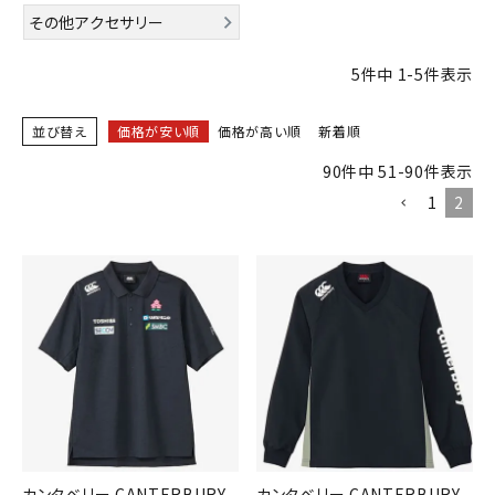
ブランドから選ぶ
その他アクセサリー
SALE品はこちら
5
件中
1
-
5
件表示
INFORMATIOM
並び替え
価格が安い順
価格が高い順
新着順
90
件中
51
-
90
件表示
ご利用ガイド
1
2
お問い合わせ
メルマガ登録
特定商取引法
プライバシーポリシー
カンタベリー CANTERBURY
カンタベリー CANTERBURY