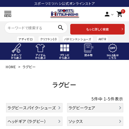
スポーツミツハシ公式オンラインストア
0
person
shopping_cart
search
もっと詳しく検索
アディゼロ
クリフトン10
バドミントンシューズ
AKTR
スポーツ
アイテム
ブランド
読み物
SALE品は
から選ぶ
から選ぶ
から選ぶ
こちら
HOME
ラグビー
ACCOUNT MENU
ようこそ ゲスト 様
ラグビー
meeting_room
person
ログイン
会員登録
5
件中
1
-
5
件表示
スポーツから選ぶ
ラグビースパイク・シューズ
ラグビーウェア
アイテムから選ぶ
ヘッドギア（ラグビー）
ソックス