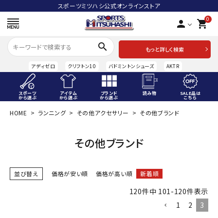
スポーツミツハシ公式オンラインストア
0
person
shopping_cart
search
もっと詳しく検索
アディゼロ
クリフトン10
バドミントンシューズ
AKTR
スポーツ
アイテム
ブランド
読み物
SALE品は
から選ぶ
から選ぶ
から選ぶ
こちら
HOME
ランニング
その他アクセサリー
その他ブランド
ACCOUNT MENU
ようこそ ゲスト 様
その他ブランド
meeting_room
person
ログイン
会員登録
並び替え
価格が安い順
価格が高い順
新着順
スポーツから選ぶ
120
件中
101
-
120
件表示
アイテムから選ぶ
1
2
3