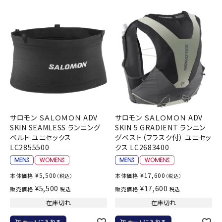
ブランドから選ぶ
SALE品はこちら
INFORMATIOM
ご利用ガイド
お問い合わせ
サロモン ＳＡＬＯＭＯＮ ADV
サロモン ＳＡＬＯＭＯＮ ADV
メルマガ登録
SKIN SEAMLESS ランニング
SKIN 5 GRADIENT ランニン
ベルト ユニセックス
グベスト（フラスク付） ユニセッ
特定商取引法
LC2855500
クス LC2683400
プライバシーポリシー
¥
5,500
¥
17,600
本体価格
本体価格
（税込）
（税込）
¥
5,500
¥
17,600
販売価格
販売価格
税込
税込
在庫切れ
在庫切れ
カートに入れる
カートに入れる