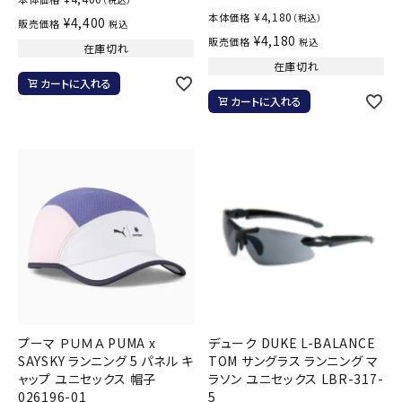
¥
4,180
本体価格
（税込）
¥
4,400
販売価格
税込
¥
4,180
販売価格
税込
在庫切れ
在庫切れ
カートに入れる
カートに入れる
プーマ ＰＵＭＡ PUMA x
デューク DUKE L-BALANCE
SAYSKY ランニング 5 パネル キ
TOM サングラス ランニング マ
ャップ ユニセックス 帽子
ラソン ユニセックス LBR-317-
026196-01
5