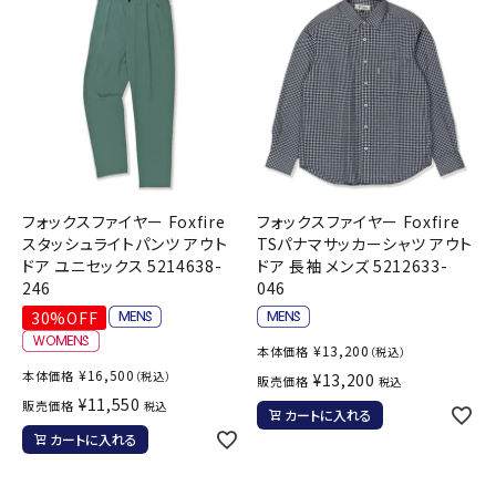
ブランドから選ぶ
SALE品はこちら
INFORMATIOM
ご利用ガイド
フォックスファイヤー Foxfire
フォックスファイヤー Foxfire
お問い合わせ
スタッシュライトパンツ アウト
TSパナマサッカーシャツ アウト
ドア ユニセックス 5214638-
ドア 長袖 メンズ 5212633-
メルマガ登録
246
046
特定商取引法
30%OFF
プライバシーポリシー
¥
13,200
本体価格
（税込）
¥
16,500
本体価格
（税込）
¥
13,200
販売価格
税込
¥
11,550
販売価格
税込
カートに入れる
カートに入れる