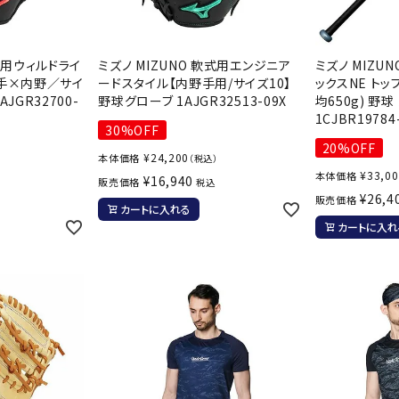
その他アクセサリー
SAYSK
Sondi
SP
Y
co
O
軟式用ウィルドライ
ミズノ MIZUNO 軟式用エンジニア
ミズノ MIZU
【投手×内野／サイ
ードスタイル【内野手用/サイズ10】
ックスNE トップ
トレーニング・ジム/カジ
・格闘技
JGR32700-
野球グローブ 1AJGR32513-09X
均650g) 野球
ュアル
1CJBR19784
30%OFF
キャ
20%OFF
¥
24,200
本体価格
メンズウェア
（税込）
クー
¥
33,0
本体価格
）
¥
16,940
販売価格
suria
SVOL
S
税込
ウィメンズウェア
技小物
クッ
¥
26,4
販売価格
ME
S
カートに入れる
キッズウェア
シュ
カートに入れ
コンプレッションウェア
テー
インナーウェア
テー
シューズ
テン
ジュニアシューズ
バー
ブーツ・サンダル
TRIGG
uhlsp
U
バッ
バッグ
ERPOI
ort
O
ベッ
NT
キャップ