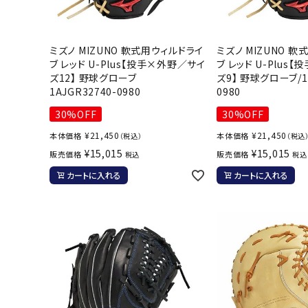
ミズノ MIZUNO 軟式用ウィルドライ
ミズノ MIZUNO 
ブ レッド U-Plus【投手×外野／サイ
ブ レッド U-Plus
武道
ズ12】 野球グローブ
ズ9】 野球グローブ/1A
1AJGR32740-0980
0980
柔道
30%OFF
30%OFF
ボクシング
¥
21,450
¥
21,450
本体価格
本体価格
（税込）
（税込
武道・格闘
¥
15,015
¥
15,015
販売価格
販売価格
税込
税込
カートに入れる
カートに入れる