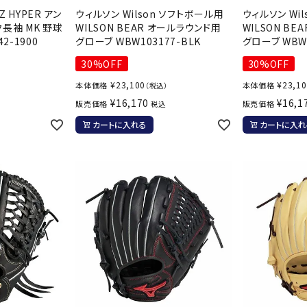
バレーボールシューズ
Z HYPER アン
ウィルソン Wilson ソフトボール用
ウィルソン Wi
HEAD
HELLY
H
ミントン
卓球
長袖 MK 野球
WILSON BEAR オールラウンド用
WILSON B
テニスシューズ
HANS
2-1900
グローブ WBW103177-BLK
グローブ WBW1
EN
バドミントンシューズ
ンラケット
卓球ラケット
バス
30%OFF
30%OFF
フィットネスシューズ
・ガット
ラバー
バス
¥
23,100
¥
23,1
本体価格
本体価格
（税込）
陸上スパイク・シューズ
ンシューズ
卓球シューズ
レプ
¥
16,170
¥
16,1
販売価格
販売価格
税込
ハンドボールシューズ
ンウェア
卓球ウェア
ボー
カートに入れる
カートに入れ
LI-
LUXIL
LU
ウォーキング・トレッキングシュ
ボール（卓球）
ボー
NING
ON
O
ーズ
ープ
その他アクセサリー
ソッ
A
アウトドアシューズ
卓球台
その
トレーニング・ジム・カジュアル
キッズカジュアル
セサリー
スイム・競泳
MIKAN
MIKAS
ミ
ドボール
ラグビー
サンダル
O
A
シ
ジ
ルシューズ
ラグビースパイク・シューズ
競泳
ルウェア
ラグビーウェア
フィ