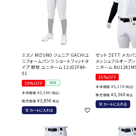
ミズノ MIZUNO ジュニア GACHIユ
ゼット ZETT メカ
ニフォームパンツ ショートフィットタ
メッシュフルオープン
イプ 野球 ユニホーム 12JD2F84-
ニホーム BU1281MS
01
35%OFF
30%OFF
¥
5,170
本体価格
（税込）
¥
5,500
本体価格
（税込）
¥
3,360
販売価格
税込
¥
3,850
販売価格
税込
カートに入れる
カートに入れる