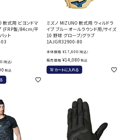
ソックス
バッグ
AZI
Speed
SSK
Super
o
Natur
その他アクセサリー
NO 軟式用 ビヨンドマ
ミズノ MIZUNO 軟式用 ウィルドラ
 (FRP製/84cm/平
イブ ブルーオールラウンド用/サイズ
al
キャンプ用品
 バット
10 野球 グローブ/グラブ
-03
1AJGR32900-80
リー・コンテナ
¥
17,600
本体価格
（税込）
¥
14,080
ラー・ジャグ
販売価格
税込
00
（税込）
WAN
Tasm
Tecnif
THE
キングウェア
00
カートに入れる
税込
ania
ibre
NORT
ラフ・寝具
Surf
H
る
FACE
ブル・チェア関連
ブルウェア
ト・タープ用品
ベキュー・焚き火
MBR
UNDE
VICTA
VIEW
グ
R
S
ト・マット・シート
ARMO