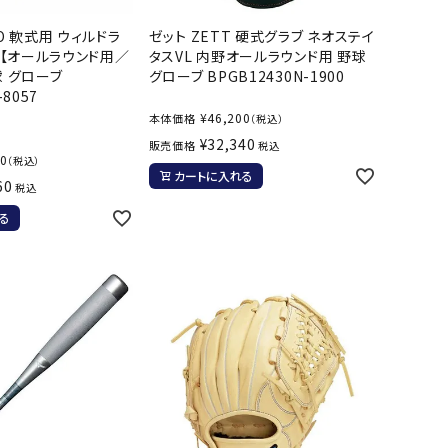
ール水着
ジュニアランニングシューズ
NO 軟式用 ウィルドラ
ゼット ZETT 硬式グラブ ネオステイ
ムキャップ
ランニングウェア
BE【オールラウンド用／
タスVL 内野オールラウンド用 野球
KE
Nittak
Ocean
ogaw
球 グローブ
グローブ BPGB12430N-1900
グル
ランニングタイツ
u
Pacifi
a tent
-8057
c
他アクセサリー
ランニングソックス
¥
46,200
本体価格
（税込）
ンスポーツ
ランニングキャップ
¥
32,340
販売価格
税込
00
（税込）
ランニングバッグ・ポーチ
カートに入れる
60
税込
その他アクセサリー
ENA
phite
Prince
PUMA
る
トレーニング用品
アウトドア
Y
n
ーニング用品
メンズアウトドアウェア
グッズ
ウィメンズアウトドアウェア
キッズ・ベビーアウトドアウェア
efT
RUST
ryka
SALO
アウトドアシューズ
rer
Y
MON
トレッキングシューズ
帽子