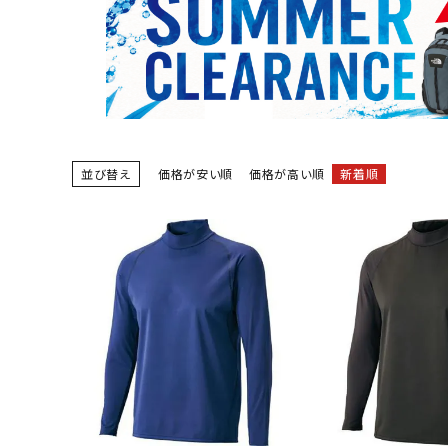
陸上競技用
ブランドから選ぶ
その他アク
SALE品はこちら
INFORMATIOM
並び替え
価格が安い順
価格が高い順
新着順
ご利用ガイド
お問い合わせ
メルマガ登録
特定商取引法
プライバシーポリシー