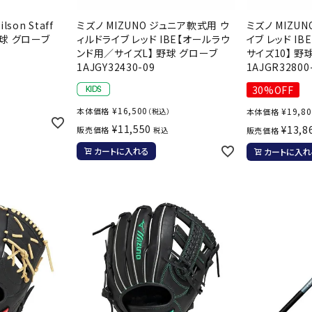
ンドボール）
ヘッドギア（ラグビー）
スク
lson Staff
ミズノ MIZUNO ジュニア軟式用 ウ
ミズノ MIZU
セサリー
ソックス
スイ
野球 グローブ
ィルドライブ レッド IBE【オールラウ
イブ レッド I
NEUT
New
NI
ンド用／サイズL】 野球 グローブ
サイズ10】 野
その他アクセサリー
ゴー
RALW
Balan
1AJGY32430-09
1AJGR32800
ORKS
ce
その
）
30%OFF
マリ
¥
16,500
本体価格
¥
19,8
（税込）
本体価格
¥
11,550
¥
13,8
販売価格
税込
販売価格
カートに入れる
ON
ONYO
P
カートに入れ
ーキング
フィットネス・ヨガ
NE
LT
ーキングシューズ
ヨガウェア
トレ
ウォーキングシューズ
ヨガマット
健康
セサリー
ヨガアクセサリー
Rawli
Real
Re
ダンス・フィットネスウェア
ngs
Stone
ou
ダンス・フィットネスシューズ
インナーウェア