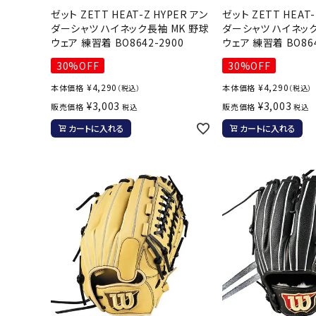
ゼット ZETT HEAT-Z HYPER アン
ゼット ZETT HEAT-
バト
ダーシャツ ハイネック長袖 MK 野球
ダーシャツ ハイネック
ウェア 練習着 BO8642-2900
ウェア 練習着 BO864
バドミント
30%OFF
30%OFF
ストリングス
¥
4,290
¥
4,290
本体価格
本体価格
（税込）
（税込）
バドミント
¥
3,003
¥
3,003
販売価格
販売価格
税込
税込
バドミント
カートに入れる
カートに入れる
シャトル
グリップテ
バッグ
ソックス
その他アク
ハン
ハンドボー
ハンドボー