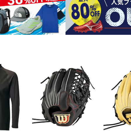
シューズアクセサリー
硬式
ソックス
フットボールサンダル
軟式
Babol
BIKE
B
セサリー
at
ER
サッカーウェア
少年
シューズ
バッグ
ジュニアサッカーウェア
ソフ
レプリカ商品
野球
メンズランニング
バックパック
ジュニアレプリカ商品
少年
ウイメンズランニング
トートバッグ
サッカーボール
野球
ジュニアランニング
ショルダーバッグ
CEP
Chaco
C
フットサルボール
ジュ
サッカースパイク
ボディー・ウエストバッグ
tt
pi
サッカーバッグ
ユニ
ジュニアサッカースパイク
ダッフル・ボストンバッグ
その他アクセサリー
バッ
サッカー・フットサルトレーニン
テニスバッグ
イン
グシューズ
その他バッグ
その
ジュニアサッカー・フットサルト
DESC
FINTA
Fo
レーニングシューズ
バッ
ENTE
e
野球スパイク・シューズ
メン
少年野球スパイク・シューズ
ソッ
バスケットボールシューズ
その