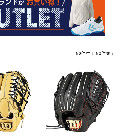
バット
ストリングス・ガット（ソフトテニス）
サポーター・テーピング
バット
グリップテープ
タオル
UTT
CANT
CAPT
ccilu
FLY
ERBU
AIN
軟式バット
エッジガード
ソックス
帽子
RY
STAG
トボール用バット
テニスシューズ
スパイク・シューズ
テニスバッグ
ランニング・陸上ソックス
キャップ
野球スパイク・シューズ
テニスウェア
テニス・バドミントンソックス
ハット
50
件中
1
-
50
件表示
ウェア
キャップ・バイザー
野球ソックス
サンバイザー
ham
Colum
CONV
DA
ニア野球ウェア
ソックス
バスケットソックス
ニット帽・ビーニー
on
bia
ERSE
MISS
フォーム・練習着
ボール（テニス）
バレーボールソックス
その他キャップ
ティング手袋
その他アクセサリー
トレッキングソックス
ナーグローブ（守備用手袋）
ラグビーソックス
他手袋
トレーニング・ジム・カジュアル
xfir
G-FIT
gol.
GOSE
グ・ケース
N
テナンス用品
クス・ストッキング
他アクセサリー