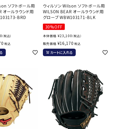
lson ソフトボール用
ウィルソン Wilson ソフトボール用
OKA
hum
JFIT
le coq
バスケットボール
バレーボール
EAR オールラウンド用
WILSON BEAR オールラウンド用
mel
sporti
03173-BRD
グローブ WBW103171-BLK
f
ケットボールシューズ
バレーボールシューズ
30%OFF
ケットボールウェア
バレーボールウェア
00
¥
23,100
本体価格
（税込）
（税込）
リカウェア・グッズ
バレーボール用サポーター
70
¥
16,170
販売価格
税込
税込
ル（バスケットボール）
ボール（バレーボール）
る
カートに入れる
ZeS
mand
Marbl
Marm
ル用品（バスケットボール）
ボール用品（バレーボール）
MBR
uka
e
ot
クス
ソックス
他アクセサリー
その他アクセサリー
ツハ
MIZUN
molte
MTG
スイム・競泳
ランニング
オリ
O
n
ナル
水着・練習水着
メンズランニングシューズ
ットネス水着
レディースランニングシューズ