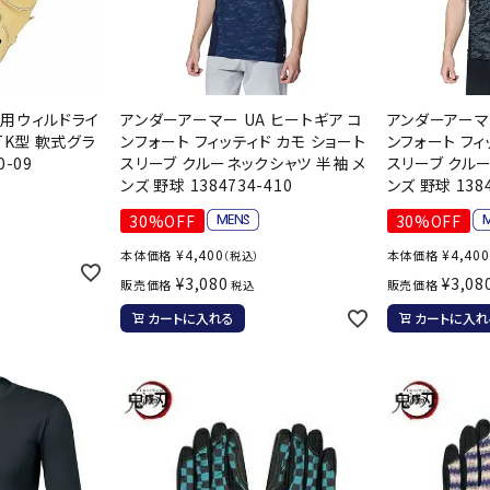
ライ
ソックス
その
その他アクセサリー
軟式用ウィルドライ
アンダーアーマー UA ヒートギア コ
アンダーアーマー
Wacoa
Wilso
Ws
TK型 軟式グラ
ンフォート フィッティド カモ ショート
ンフォート フィ
0-09
スリーブ クルーネックシャツ 半袖 メ
スリーブ クル
l CW-X
n
io
ンズ 野球 1384734-410
ンズ 野球 1384
）
30%OFF
30%OFF
¥
4,400
¥
4,400
本体価格
本体価格
（税込）
¥
3,080
¥
3,08
販売価格
販売価格
税込
ZETT
カートに入れる
カートに入れ