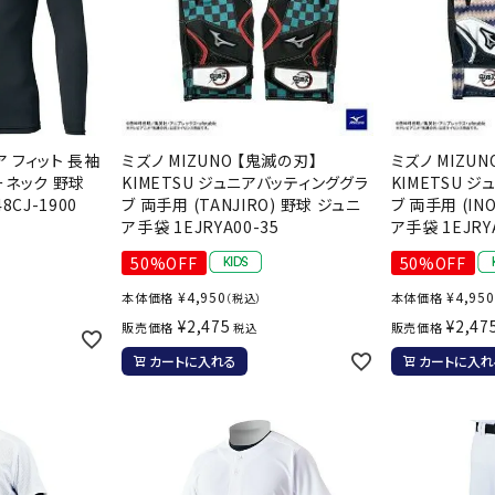
ア フィット 長袖
ミズノ MIZUNO 【鬼滅の刃】
ミズノ MIZUN
ーネック 野球
KIMETSU ジュニアバッティンググラ
KIMETSU 
CJ-1900
ブ 両手用 (TANJIRO) 野球 ジュニ
ブ 両手用 (IN
ア手袋 1EJRYA00-35
ア手袋 1EJRY
50%OFF
50%OFF
¥
4,950
¥
4,950
本体価格
本体価格
（税込）
¥
2,475
¥
2,47
販売価格
販売価格
税込
カートに入れる
カートに入れ