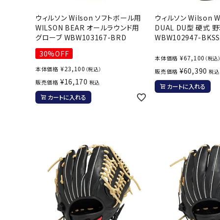
ボール（ハ
ウィルソン Wilson ソフトボール用
ウィルソン Wilson Wi
その他アク
WILSON BEAR オールラウンド用
DUAL DU型 硬式 
グローブ WBW103167-BRD
WBW102947-BKSS
30%OFF
¥
67,100
本体価格
（税込
¥
23,100
本体価格
（税込）
¥
60,390
販売価格
税込
¥
16,170
販売価格
税込
カートに入れる
カートに入れる
ウォ
メンズウォ
ウィメンズ
その他アク