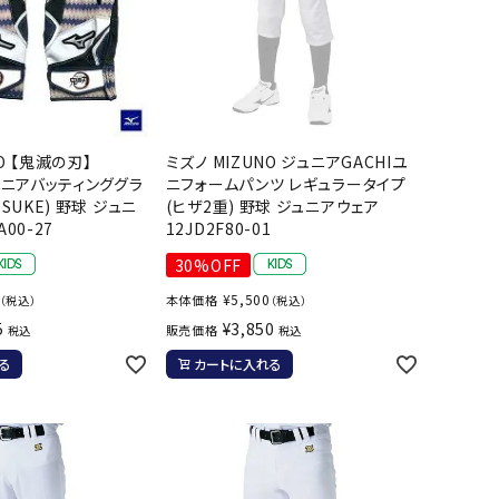
O 【鬼滅の刃】
ミズノ MIZUNO ジュニアGACHIユ
ジュニアバッティンググラ
ニフォームパンツ レギュラータイプ
OSUKE) 野球 ジュニ
(ヒザ2重) 野球 ジュニアウェア
A00-27
12JD2F80-01
30%OFF
¥
5,500
本体価格
（税込）
（税込）
5
¥
3,850
販売価格
税込
税込
る
カートに入れる