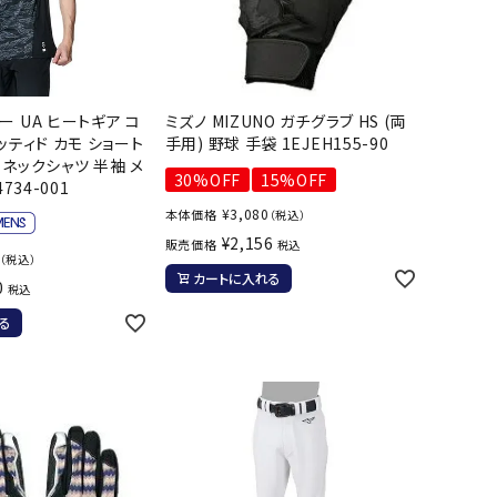
ト・ランタン
UR
他アクセサリー
 UA ヒートギア コ
ミズノ MIZUNO ガチグラブ HS (両
tud
YASAK
YONEX
ZAMS
ッティド カモ ショート
手用) 野球 手袋 1EJEH155-90
ーネックシャツ 半袖 メ
A
T
30%OFF
15%OFF
734-001
¥
3,080
本体価格
（税込）
¥
2,156
販売価格
税込
（税込）
カートに入れる
0
税込
る