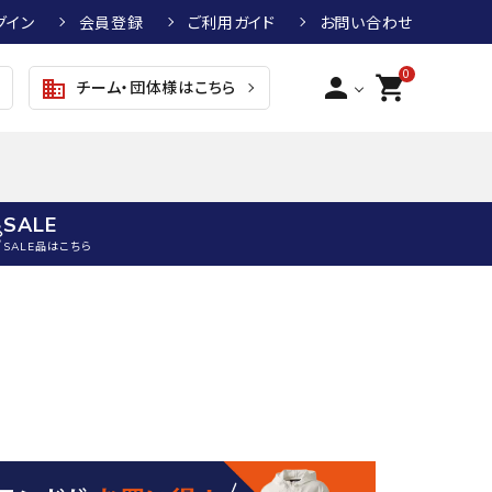
グイン
会員登録
ご利用ガイド
お問い合わせ
0
person
shopping_cart
チーム・団体様はこちら
business
SALE
SALE品はこちら
野球
キッズアパレル
テニス
その他アクセサリー
グラブ・ミット
トップス
硬式テニスラケット
ボール
KTR
arena
asics
ATHL
グラブ・ミット
ジャケット・アウター
ジュニア硬式テニスラケット
季節対策商品
ETA
野球グラブ・ミット
ボトムス・パンツ
ソフトテニスラケット
健康グッズ
トボール用グラブ・ミット
その他ウェア
ストリングス・ガット（テニス）
ヨガマット