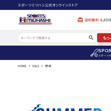
スポーツミツハシ公式オンラインストア
card_giftcard
送料無料
6,6
search
もっ
SPO
スポーツ
HOME
SALE
野球
ACCOUNT MENU
陸上
ようこそ ゲスト 様
陸上競技ス
meeting_room
person
ログイン
会員登録
陸上競技用
陸上競技用
スポーツから選ぶ
ェア
アイテムから選ぶ
陸上競技用