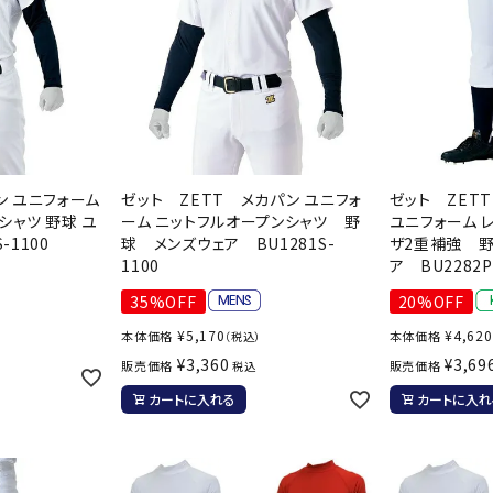
パン ユニフォーム
ゼット ZETT メカパン ユニフォ
ゼット ZET
シャツ 野球 ユ
ーム ニットフルオープンシャツ 野
ユニフォーム 
-1100
球 メンズウェア BU1281S-
ザ2重補強 
1100
ア BU2282P
35%OFF
20%OFF
¥
5,170
¥
4,620
本体価格
本体価格
（税込）
¥
3,360
¥
3,69
販売価格
販売価格
税込
カートに入れる
カートに入れ