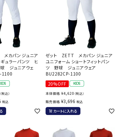
T メカパン ジュニア
ゼット ZETT メカパン ジュニア
レギュラーパンツ ヒ
ユニフォーム ショートフィットパン
野球 ジュニアウェ
ツ 野球 ジュニアウェア
-1100
BU2282CP-1100
20%OFF
¥
4,620
本体価格
（税込）
（税込）
6
¥
3,696
販売価格
税込
税込
る
カートに入れる