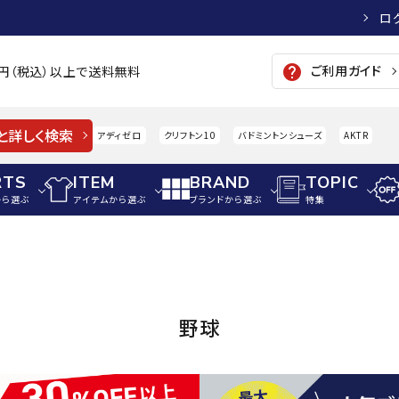
ロ
ご利用ガイド
help
00円（税込）以上で送料無料
と詳しく検索
アディゼロ
クリフトン10
バドミントンシューズ
AKTR
RTS
ITEM
BRAND
TOPIC
から選ぶ
アイテムから選ぶ
ブランドから選ぶ
特集
メンズアパレル
サッカー・フットサル
ウィメンズアパレル
パイク・シューズ
トップス
サッカースパイク
トップス
硬式
adidas
AIGLE
A
野球
シューズアクセサリー
ジャケット・アウター
ジュニアサッカースパイク
ジャケット・アウター
軟式
メンズ・ユニセックスウ
ボトムス・パンツ
トレーニングシューズ
ボトムス・パンツ
少年
その他ウェア
ジュニアレーニングシューズ
その他ウェア
ソフ
ウィメンズウェア