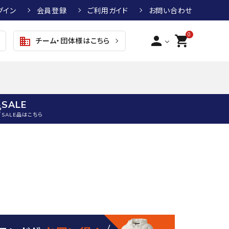
グイン
会員登録
ご利用ガイド
お問い合わせ
0
person
shopping_cart
チーム・団体様はこちら
business
SALE
SALE品はこちら
野球
キッズアパレル
テニス
その他アクセサリー
グラブ・ミット
トップス
硬式テニスラケット
ボール
KTR
arena
asics
ATHL
グラブ・ミット
ジャケット・アウター
ジュニア硬式テニスラケット
季節対策商品
ETA
野球グラブ・ミット
ボトムス・パンツ
ソフトテニスラケット
健康グッズ
トボール用グラブ・ミット
その他ウェア
ストリングス・ガット（テニス）
ヨガマット