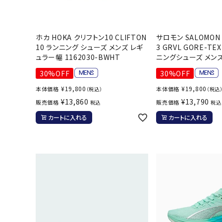
ホカ HOKA クリフトン10 CLIFTON
サロモン SALOMON 
10 ランニング シューズ メンズ レギ
3 GRVL GORE-T
武道
ュラー幅 1162030-BWHT
ニングシューズ メンズ 
30%OFF
30%OFF
柔道
¥
19,800
¥
19,800
本体価格
本体価格
（税込）
（税込
ボクシング
¥
13,860
¥
13,790
販売価格
販売価格
税込
税込
武道・格闘
カートに入れる
カートに入れる