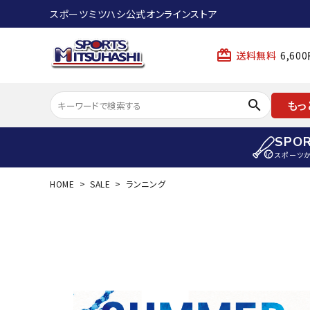
スポーツミツハシ公式オンラインストア
card_giftcard
送料無料
6,6
search
もっ
SPO
スポーツ
HOME
SALE
ランニング
ACCOUNT MENU
陸上
ようこそ ゲスト 様
陸上競技ス
meeting_room
person
ログイン
会員登録
陸上競技用
陸上競技用
スポーツから選ぶ
ェア
アイテムから選ぶ
陸上競技用