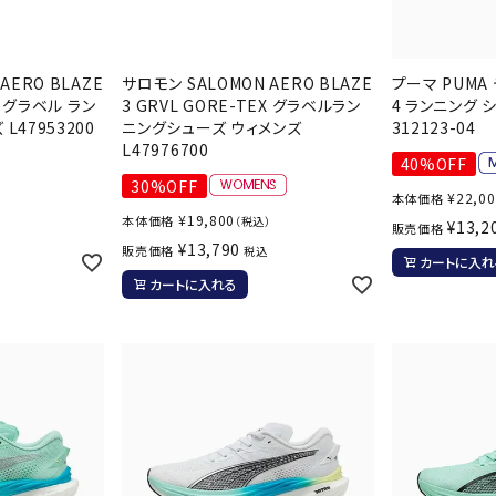
その他アクセサリー
SAYSK
Sondi
SP
Y
co
O
AERO BLAZE
サロモン SALOMON AERO BLAZE
プーマ PUMA
EX グラベル ラン
3 GRVL GORE-TEX グラベルラン
4 ランニング 
トレーニング・ジム/カジ
・格闘技
L47953200
ニングシューズ ウィメンズ
312123-04
ュアル
L47976700
40%OFF
キャ
30%OFF
メンズウェア
¥
22,0
本体価格
）
クー
¥
19,800
本体価格
（税込）
¥
13,2
suria
SVOL
S
ウィメンズウェア
販売価格
技小物
クッ
¥
13,790
販売価格
税込
ME
S
キッズウェア
カートに入れ
シュ
カートに入れる
コンプレッションウェア
テー
インナーウェア
テー
シューズ
テン
ジュニアシューズ
バー
ブーツ・サンダル
TRIGG
uhlsp
U
バッ
バッグ
ERPOI
ort
O
ベッ
NT
キャップ