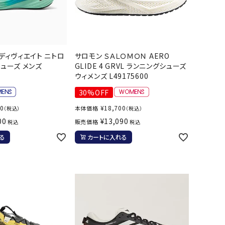
ト・ランタン
UR
他アクセサリー
 ディヴィエイト ニトロ
サロモン ＳＡＬＯＭＯＮ AERO
tud
YASAK
YONEX
ZAMS
シューズ メンズ
GLIDE 4 GRVL ランニングシューズ
ウィメンズ L49175600
A
T
30%OFF
00
¥
18,700
本体価格
（税込）
（税込）
00
¥
13,090
販売価格
税込
税込
る
カートに入れる