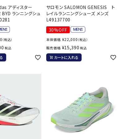
das アディスター
サロモン SALOMON GENESIS ト
OKA
hum
JFIT
le coq
バスケットボール
バレーボール
AR BYD ランニングシュ
レイルランニングシューズ メンズ
mel
sporti
0281
L49137700
f
ケットボールシューズ
バレーボールシューズ
30%OFF
ケットボールウェア
バレーボールウェア
00
¥
22,000
本体価格
（税込）
（税込）
リカウェア・グッズ
バレーボール用サポーター
00
¥
15,390
販売価格
税込
税込
ル（バスケットボール）
ボール（バレーボール）
ZeS
mand
Marbl
Marm
る
カートに入れる
ル用品（バスケットボール）
ボール用品（バレーボール）
MBR
uka
e
ot
クス
ソックス
他アクセサリー
その他アクセサリー
ツハ
MIZUN
molte
MTG
スイム・競泳
ランニング
オリ
O
n
ナル
水着・練習水着
メンズランニングシューズ
ットネス水着
レディースランニングシューズ