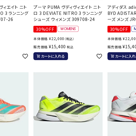
バレーボールシューズ
ィヴィエイト ニト
プーマ PUMA ヴディヴィエイト ニト
アディダス adi
HEAD
HELLY
H
ミントン
卓球
TRO 3 ランニング
ロ 3 DEVIATE NITRO 3 ランニング
BYD ADIST
テニスシューズ
HANS
07-26
シューズ ウィメンズ 309708-24
ーズ メンズ JR
EN
バドミントンシューズ
ンラケット
卓球ラケット
バス
30%OFF
30%OFF
フィットネスシューズ
・ガット
ラバー
バス
¥
22,000
¥
22,0
本体価格
本体価格
）
（税込）
陸上スパイク・シューズ
ンシューズ
卓球シューズ
レプ
¥
15,400
¥
15,4
販売価格
販売価格
税込
ハンドボールシューズ
ンウェア
卓球ウェア
ボー
LI-
LUXIL
LU
カートに入れる
カートに入れ
ウォーキング・トレッキングシュ
ボール（卓球）
ボー
NING
ON
O
ーズ
ープ
その他アクセサリー
ソッ
A
アウトドアシューズ
卓球台
その
トレーニング・ジム・カジュアル
キッズカジュアル
セサリー
スイム・競泳
MIKAN
MIKAS
ミ
ドボール
ラグビー
サンダル
O
A
シ
ジ
ルシューズ
ラグビースパイク・シューズ
競泳
ルウェア
ラグビーウェア
フィ