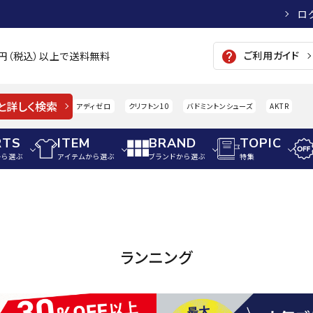
ロ
ご利用ガイド
help
00円（税込）以上で送料無料
と詳しく検索
アディゼロ
クリフトン10
バドミントンシューズ
AKTR
RTS
ITEM
BRAND
TOPIC
から選ぶ
アイテムから選ぶ
ブランドから選ぶ
特集
メンズアパレル
サッカー・フットサル
ウィメンズアパレル
パイク・シューズ
トップス
サッカースパイク
トップス
硬式
adidas
AIGLE
A
ランニング
シューズアクセサリー
ジャケット・アウター
ジュニアサッカースパイク
ジャケット・アウター
軟式
メンズ・ユニセックスウ
ボトムス・パンツ
トレーニングシューズ
ボトムス・パンツ
少年
その他ウェア
ジュニアレーニングシューズ
その他ウェア
ソフ
ウィメンズウェア