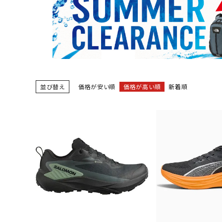
陸上競技用
ブランドから選ぶ
その他アク
SALE品はこちら
INFORMATIOM
並び替え
価格が安い順
価格が高い順
新着順
ご利用ガイド
お問い合わせ
メルマガ登録
特定商取引法
プライバシーポリシー