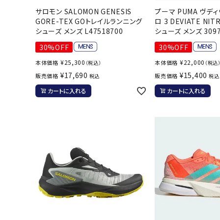
サロモン SALOMON GENESIS
プーマ PUMA ヴデ
バト
GORE-TEX GOトレイルランニング
ロ 3 DEVIATE NI
シューズ メンズ L47518700
シューズ メンズ 3097
バドミント
30%OFF
30%OFF
ストリングス
¥
25,300
¥
22,000
本体価格
本体価格
（税込）
（税込
バドミント
¥
17,690
¥
15,400
販売価格
販売価格
税込
税込
バドミント
カートに入れる
カートに入れる
シャトル
グリップテ
バッグ
ソックス
その他アク
ハン
ハンドボー
ハンドボー