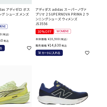
ール水着
ジュニアランニングシューズ
das アディゼロ ボス
アディダス adidas スーパーノヴァ
ムキャップ
ランニングウェア
KE
Nittak
Ocean
ogaw
ニング シューズ メンズ
プリマ 2 SUPERNOVA PRIMA 2 ラ
グル
ランニングタイツ
ンニングシューズ ウィメンズ
u
Pacifi
a tent
JS3556
c
他アクセサリー
ランニングソックス
30%OFF
ンスポーツ
ランニングキャップ
00
（税込）
ランニングバッグ・ポーチ
¥
20,900
本体価格
（税込）
60
税込
¥
14,630
販売価格
その他アクセサリー
税込
る
ENA
phite
Prince
PUMA
カートに入れる
トレーニング用品
アウトドア
Y
n
ーニング用品
メンズアウトドアウェア
グッズ
ウィメンズアウトドアウェア
キッズ・ベビーアウトドアウェア
efT
RUST
ryka
SALO
アウトドアシューズ
rer
Y
MON
トレッキングシューズ
帽子