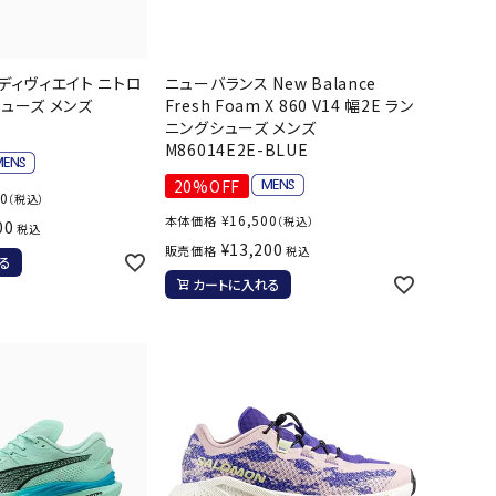
ソックス
バッグ
AZI
Speed
SSK
Super
o
Natur
その他アクセサリー
 ディヴィエイト ニトロ
ニューバランス New Balance
al
シューズ メンズ
Fresh Foam X 860 V14 幅2E ラン
キャンプ用品
ニングシューズ メンズ
M86014E2E-BLUE
リー・コンテナ
20%OFF
00
（税込）
ラー・ジャグ
¥
16,500
本体価格
（税込）
00
WAN
Tasm
Tecnif
THE
税込
キングウェア
¥
13,200
販売価格
税込
ania
ibre
NORT
る
ラフ・寝具
Surf
H
カートに入れる
FACE
ブル・チェア関連
ブルウェア
ト・タープ用品
ベキュー・焚き火
MBR
UNDE
VICTA
VIEW
グ
R
S
ト・マット・シート
ARMO