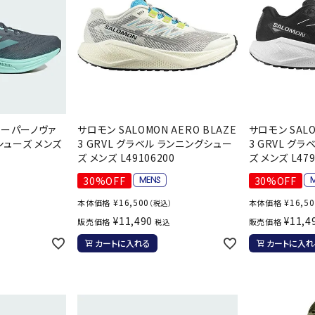
 スーパーノヴァ
サロモン SALOMON AERO BLAZE
サロモン SALO
シューズ メンズ
3 GRVL グラベル ランニングシュー
3 GRVL グ
ズ メンズ L49106200
ズ メンズ L479
30%OFF
30%OFF
¥
16,500
¥
16,5
本体価格
本体価格
）
（税込）
¥
11,490
¥
11,4
販売価格
販売価格
税込
カートに入れる
カートに入れ