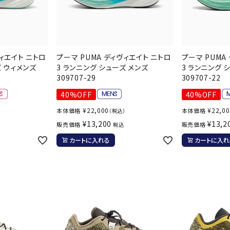
ライ
ソックス
その
その他アクセサリー
ヴィエイト ニトロ
プーマ PUMA ディヴィエイト ニトロ
プーマ PUMA
Wacoa
Wilso
Ws
ズ ウィメンズ
3 ランニング シューズ メンズ
3 ランニング 
309707-29
309707-22
l CW-X
n
io
40%OFF
40%OFF
¥
22,000
¥
22,0
本体価格
本体価格
）
（税込）
¥
13,200
¥
13,2
販売価格
販売価格
税込
ZETT
カートに入れる
カートに入れ