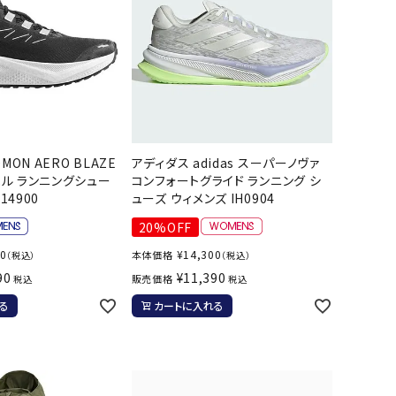
MON AERO BLAZE
アディダス adidas スーパーノヴァ
ラベル ランニングシュー
コンフォートグライド ランニング シ
14900
ューズ ウィメンズ IH0904
20%OFF
00
¥
14,300
本体価格
（税込）
（税込）
90
¥
11,390
販売価格
税込
税込
る
カートに入れる