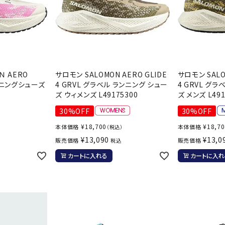
Ｎ AERO
サロモン SALOMON AERO GLIDE
サロモン SALO
ランニングシューズ
4 GRVL グラベル ランニング シュー
4 GRVL グ
ズ ウィメンズ L49175300
ズ メンズ L491
30%OFF
30%OFF
¥
18,700
¥
18,7
本体価格
本体価格
）
（税込）
¥
13,090
¥
13,0
販売価格
販売価格
税込
カートに入れる
カートに入れ