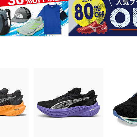
シューズアクセサリー
硬式
ソックス
フットボールサンダル
軟式
Babol
BIKE
B
セサリー
at
ER
サッカーウェア
少年
シューズ
バッグ
ジュニアサッカーウェア
ソフ
レプリカ商品
野球
メンズランニング
バックパック
ジュニアレプリカ商品
少年
ウイメンズランニング
トートバッグ
サッカーボール
野球
ジュニアランニング
ショルダーバッグ
CEP
Chaco
C
フットサルボール
ジュ
サッカースパイク
ボディー・ウエストバッグ
tt
pi
サッカーバッグ
ユニ
ジュニアサッカースパイク
ダッフル・ボストンバッグ
その他アクセサリー
バッ
サッカー・フットサルトレーニン
テニスバッグ
イン
グシューズ
その他バッグ
その
ジュニアサッカー・フットサルト
DESC
FINTA
Fo
レーニングシューズ
バッ
ENTE
e
野球スパイク・シューズ
メン
少年野球スパイク・シューズ
ソッ
バスケットボールシューズ
その