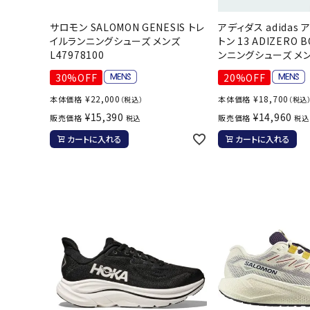
ボール（ハ
サロモン SALOMON GENESIS トレ
アディダス adidas
その他アク
イルランニングシューズ メンズ
トン 13 ADIZERO B
L47978100
ンニングシューズ メンズ
30%OFF
20%OFF
¥
22,000
¥
18,700
本体価格
本体価格
（税込）
（税込
¥
15,390
¥
14,960
販売価格
販売価格
税込
税込
カートに入れる
カートに入れる
ウォ
メンズウォ
ウィメンズ
その他アク