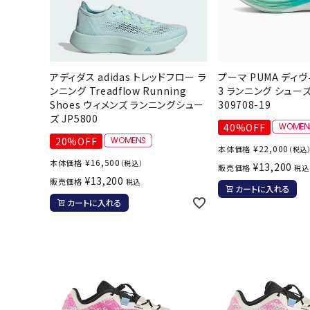
アディダス adidas トレッドフロー ラ
プーマ PUMA ディ
ンニング Treadflow Running
3 ランニング シュー
Shoes ウィメンズ ランニングシュー
309708-19
ズ JP5800
40%OFF
20%OFF
¥
22,000
本体価格
（税込
¥
16,500
本体価格
（税込）
¥
13,200
販売価格
税込
¥
13,200
販売価格
税込
カートに入れる
カートに入れる