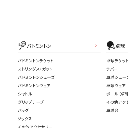
武道
バトミントン
卓球
柔道
ボクシング
バドミントンラケット
卓球ラケッ
武道・格闘
ストリングス・ガット
ラバー
バドミントンシューズ
卓球シュー
バドミントンウェア
卓球ウェア
シャトル
ボール（卓球
グリップテープ
その他アク
バッグ
卓球台
ソックス
その他アクセサリー