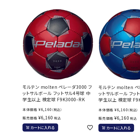
陸上競技用
ブランドから選ぶ
その他アク
SALE品はこちら
INFORMATIOM
ご利用ガイド
お問い合わせ
メルマガ登録
モルテン molten ペレーダ3000 フ
モルテン molten ペ
ットサルボール フットサル4号球 中
ットサルボール フッ
特定商取引法
学生以上 検定球 F9K3000-RK
学生以上 検定球 F9K
プライバシーポリシー
¥
6,160
¥
6,160
本体価格
本体価格
（税込）
（税込）
¥
6,160
¥
6,160
販売価格
販売価格
税込
税込
カートに入れる
カートに入れる