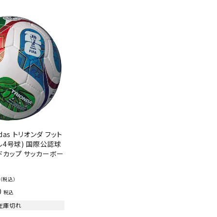
バット
ストリングス・ガット（ソフトテニス）
サポーター・テーピング
UTTERFLY
CANTERBUR
CAPTAIN
ccilu
バット
グリップテープ
タオル
Y
STAG
軟式バット
エッジガード
ソックス
帽子
トボール用バット
テニスシューズ
スパイク・シューズ
テニスバッグ
ランニング・陸上ソックス
キャップ
野球スパイク・シューズ
テニスウェア
テニス・バドミントンソックス
ハット
hampion
Columbia
CONVERSE
DA MISS
ウェア
キャップ・バイザー
野球ソックス
サンバイザー
ニア野球ウェア
ソックス
バスケットソックス
ニット帽・ビーニー
フォーム・練習着
ボール（テニス）
バレーボールソックス
その他キャップ
ティング手袋
その他アクセサリー
トレッキングソックス
das トリオンダ フット
xfire
G-FIT
gol.
GOSEN
ナーグローブ（守備用手袋）
ル4号球) 国際公認球
ラグビーソックス
ドカップ サッカーボー
他手袋
トレーニング・ジム・カジュアル
グ・ケース
（税込）
テナンス用品
0
税込
OKA
hummel
JFIT
le coq sportif
クス・ストッキング
在庫切れ
他アクセサリー