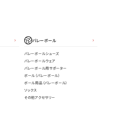
ソックス
WANS
Tasmania
Tecnifibre
THE NORTH
バッグ
Surf
FACE
その他アクセサリー
キャンプ用品
バレーボール
リー・コンテナ
MBRO
UNDER
VICTAS
VIEW
ARMOUR
ラー・ジャグ
バレーボールシューズ
キングウェア
バレーボールウェア
ラフ・寝具
バレーボール用サポーター
ブル・チェア関連
ボール（バレーボール）
tudio
YASAKA
YONEX
ZAMST
ブルウェア
ボール用品（バレーボール）
ト・タープ用品
ソックス
ベキュー・焚き火
その他アクセサリー
グ
ト・マット・シート