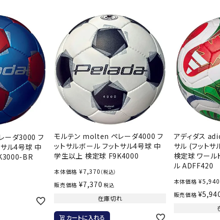
シューズアクセサリー
硬式
Babolat
BIKE
B
ソックス
フットボールサンダル
軟式
セサリー
サッカーウェア
少年
シューズ
バッグ
ジュニアサッカーウェア
ソフ
レプリカ商品
野球
メンズランニング
バックパック
ジュニアレプリカ商品
少年
ウイメンズランニング
トートバッグ
CEP
Chacott
C
サッカーボール
野球
ジュニアランニング
ショルダーバッグ
フットサルボール
ジュ
サッカースパイク
ボディー・ウエストバッグ
サッカーバッグ
ユニ
ジュニアサッカースパイク
ダッフル・ボストンバッグ
その他アクセサリー
バッ
サッカー・フットサルトレーニン
テニスバッグ
モルテン molten ペレーダ4000 フ
アディダス adi
レーダ3000 フ
DESCENTE
FINTA
Fo
イン
グシューズ
ットサルボール フットサル4号球 中
サル (フットサ
トサル4号球 中
その他バッグ
学生以上 検定球 F9K4000
検定球 ワール
3000-BR
その
ジュニアサッカー・フットサルト
ル ADFF420
レーニングシューズ
¥
7,370
本体価格
（税込）
バッ
¥
5,940
本体価格
¥
7,370
野球スパイク・シューズ
販売価格
税込
メン
¥
5,94
販売価格
在庫切れ
少年野球スパイク・シューズ
HEAD
HELLY
H
ソッ
HANSEN
バスケットボールシューズ
その
カートに入れる