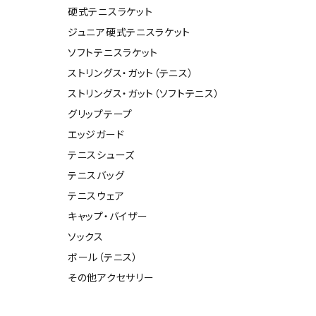
硬式テニスラケット
ール水着
ジュニアランニングシューズ
ジュニア硬式テニスラケット
ムキャップ
ランニングウェア
ソフトテニスラケット
グル
ランニングタイツ
NALTY
phiten
Prince
PUMA
ストリングス・ガット（テニス）
他アクセサリー
ランニングソックス
ストリングス・ガット（ソフトテニス）
ンスポーツ
ランニングキャップ
グリップテープ
ランニングバッグ・ポーチ
エッジガード
その他アクセサリー
efTourer
RUSTY
ryka
SALOMON
テニスシューズ
トレーニング用品
アウトドア
テニスバッグ
テニスウェア
ーニング用品
メンズアウトドアウェア
キャップ・バイザー
グッズ
ウィメンズアウトドアウェア
AZIO
Speedo
SSK
Super
ソックス
キッズ・ベビーアウトドアウェア
Natural
ボール（テニス）
アウトドアシューズ
その他アクセサリー
トレッキングシューズ
帽子