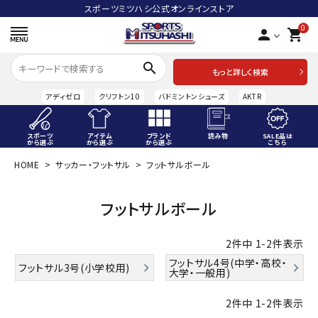
スポーツミツハシ公式オンラインストア
0
person
shopping_cart
search
もっと詳しく検索
アディゼロ
クリフトン10
バドミントンシューズ
AKTR
スポーツ
アイテム
ブランド
読み物
SALE品は
から選ぶ
から選ぶ
から選ぶ
こちら
HOME
サッカー・フットサル
フットサルボール
ACCOUNT MENU
ようこそ ゲスト 様
フットサルボール
meeting_room
person
ログイン
会員登録
2
件中
1
-
2
件表示
スポーツから選ぶ
フットサル4号(中学・高校・
フットサル3号(小学校用)
大学・一般用)
アイテムから選ぶ
2
件中
1
-
2
件表示