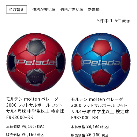
ブランドから選ぶ
並び替え
価格が安い順
価格が高い順
新着順
SALE品はこちら
5
件中
1
-
5
件表示
INFORMATIOM
ご利用ガイド
お問い合わせ
メルマガ登録
特定商取引法
プライバシーポリシー
モルテン molten ペレーダ
モルテン molten ペレーダ
3000 フットサルボール フット
3000 フットサルボール フット
サル4号球 中学生以上 検定球
サル4号球 中学生以上 検定球
F9K3000-RK
F9K3000-BR
¥
6,160
¥
6,160
本体価格
本体価格
（税込）
（税込）
¥
6,160
¥
6,160
販売価格
販売価格
税込
税込