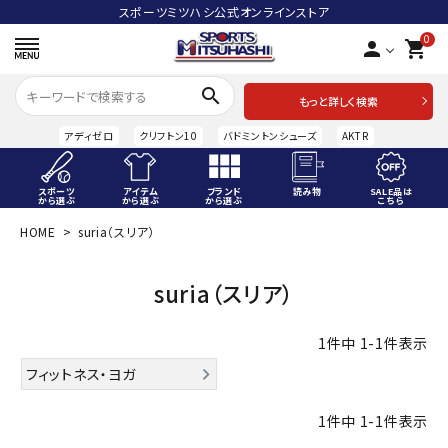
スポーツミツハシ公式オンラインストア
0
person
shopping_cart
search
もっと詳しく検索
アディゼロ
クリフトン10
バドミントンシューズ
AKTR
スポーツ
アイテム
ブランド
読み物
SALE品は
から選ぶ
から選ぶ
から選ぶ
こちら
HOME
suria（スリア）
ACCOUNT MENU
ようこそ ゲスト 様
suria（スリア）
meeting_room
person
ログイン
会員登録
1
件中
1
-
1
件表示
スポーツから選ぶ
フィットネス・ヨガ
アイテムから選ぶ
1
件中
1
-
1
件表示