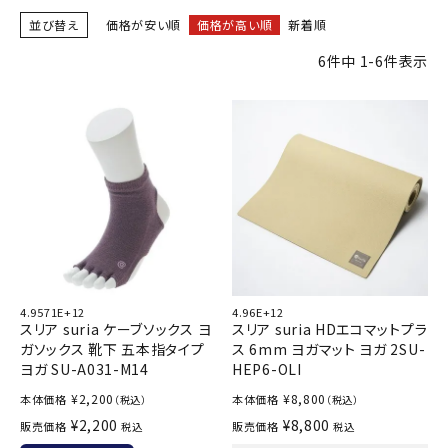
ブランドから選ぶ
並び替え
価格が安い順
価格が高い順
新着順
6
件中
1
-
6
件表示
SALE品はこちら
INFORMATIOM
ご利用ガイド
お問い合わせ
メルマガ登録
特定商取引法
4.9571E+12
4.96E+12
プライバシーポリシー
スリア suria ケーブソックス ヨ
スリア suria HDエコマットプラ
ガソックス 靴下 五本指タイプ
ス 6mm ヨガマット ヨガ 2SU-
ヨガ SU-A031-M14
HEP6-OLI
¥
2,200
¥
8,800
本体価格
本体価格
（税込）
（税込）
¥
2,200
¥
8,800
販売価格
販売価格
税込
税込