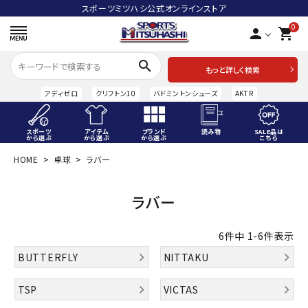
スポーツミツハシ公式オンラインストア
0
person
shopping_cart
search
もっと詳しく検索
アディゼロ
クリフトン10
バドミントンシューズ
AKTR
スポーツ
アイテム
ブランド
読み物
SALE品は
から選ぶ
から選ぶ
から選ぶ
こちら
HOME
卓球
ラバー
ACCOUNT MENU
ようこそ ゲスト 様
ラバー
meeting_room
person
ログイン
会員登録
6
件中
1
-
6
件表示
スポーツから選ぶ
BUTTERFLY
NITTAKU
アイテムから選ぶ
TSP
VICTAS