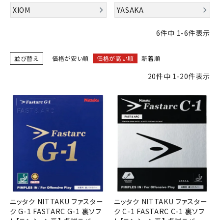
ブランドから選ぶ
XIOM
YASAKA
SALE品はこちら
6
件中
1
-
6
件表示
INFORMATIOM
並び替え
価格が安い順
価格が高い順
新着順
20
件中
1
-
20
件表示
ご利用ガイド
お問い合わせ
メルマガ登録
特定商取引法
プライバシーポリシー
ニッタク NITTAKU ファスター
ニッタク NITTAKU ファスター
ク G-1 FASTARC G-1 裏ソフ
ク C-1 FASTARC C-1 裏ソフ