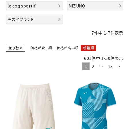
ブランドから選ぶ
le coq sportif
MIZUNO
SALE品はこちら
その他ブランド
7
件中
1
-
7
件表示
INFORMATIOM
並び替え
価格が安い順
価格が高い順
新着順
ご利用ガイド
601
件中
1
-
50
件表示
お問い合わせ
1
2
…
13
メルマガ登録
特定商取引法
プライバシーポリシー