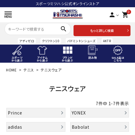
スポーツミツハシ公式オンラインストア
0
person
shopping_cart
search
もっと詳しく検索
アディゼロ
クリフトン10
バドミントンシューズ
AKTR
スポーツ
アイテム
ブランド
読み物
SALE品は
から選ぶ
から選ぶ
から選ぶ
こちら
HOME
テニス
テニスウェア
ACCOUNT MENU
ようこそ ゲスト 様
テニスウェア
meeting_room
person
ログイン
会員登録
7
件中
1
-
7
件表示
スポーツから選ぶ
Prince
YONEX
アイテムから選ぶ
adidas
Babolat