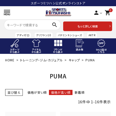
スポーツミツハシ公式オンラインストア
0
person
shopping_cart
search
もっと詳しく検索
アディゼロ
クリフトン10
バドミントンシューズ
AKTR
スポーツ
アイテム
ブランド
読み物
SALE品は
から選ぶ
から選ぶ
から選ぶ
こちら
HOME
トレーニング・ジム・カジュアル
キャップ
PUMA
ACCOUNT MENU
ようこそ ゲスト 様
PUMA
meeting_room
person
ログイン
会員登録
並び替え
価格が安い順
価格が高い順
新着順
スポーツから選ぶ
16
件中
1
-
16
件表示
アイテムから選ぶ