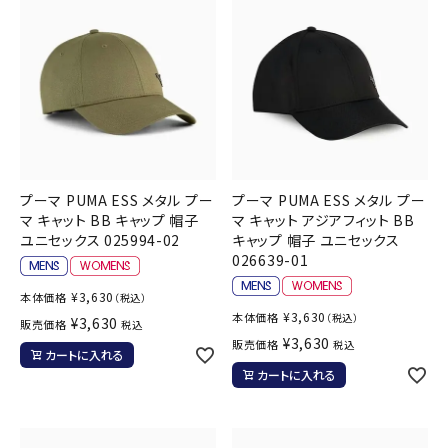
ブランドから選ぶ
SALE品はこちら
INFORMATIOM
ご利用ガイド
プーマ PUMA ESS メタル プー
プーマ PUMA ESS メタル プー
お問い合わせ
マ キャット BB キャップ 帽子
マ キャット アジアフィット BB
ユニセックス 025994-02
キャップ 帽子 ユニセックス
メルマガ登録
026639-01
特定商取引法
¥
3,630
本体価格
（税込）
プライバシーポリシー
¥
3,630
本体価格
（税込）
¥
3,630
販売価格
税込
¥
3,630
販売価格
税込
カートに入れる
カートに入れる