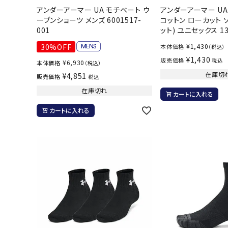
アンダーアーマー UA モチベート ウ
アンダーアーマー UA
バト
ーブンショーツ メンズ 6001517-
コットン ローカット ソ
001
ット) ユニセックス 13
バドミント
30%OFF
¥
1,430
本体価格
（税込）
ストリングス
¥
1,430
販売価格
税込
¥
6,930
本体価格
（税込）
バドミント
在庫切
¥
4,851
販売価格
税込
バドミント
在庫切れ
カートに入れる
シャトル
カートに入れる
グリップテ
バッグ
ソックス
その他アク
ハン
ハンドボー
ハンドボー