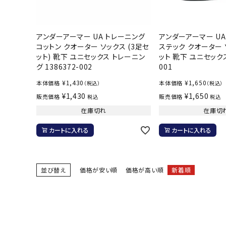
ボール（ハ
その他アク
アンダーアーマー UA トレーニング
アンダーアーマー UA
コットン クオーター ソックス (3足セ
ステック クオーター 
ット) 靴下 ユニセックス トレーニン
ット 靴下 ユニセックス 
グ 1386372-002
001
¥
1,430
¥
1,650
本体価格
本体価格
（税込）
（税込）
¥
1,430
¥
1,650
販売価格
販売価格
税込
税込
在庫切れ
在庫切
ウォ
カートに入れる
カートに入れる
メンズウォ
ウィメンズ
並び替え
価格が安い順
価格が高い順
新着順
その他アク