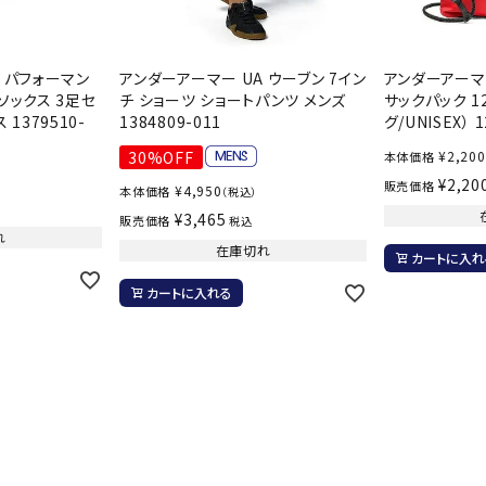
ンドボール）
ヘッドギア（ラグビー）
スク
セサリー
ソックス
スイ
 パフォーマン
アンダーアーマー UA ウーブン 7イン
アンダーアーマ
その他アクセサリー
ゴー
ON
ONYONE
PE
ソックス 3足セ
チ ショーツ ショートパンツ メンズ
サックパック 1
その
1379510-
1384809-011
グ/UNISEX） 1
マリ
30%OFF
¥
2,200
本体価格
¥
2,20
販売価格
¥
4,950
本体価格
（税込）
¥
3,465
販売価格
税込
Rawlings
Real Stone
Re
れ
在庫切れ
ーキング
フィットネス・ヨガ
カートに入れ
カートに入れる
ーキングシューズ
ヨガウェア
トレ
ウォーキングシューズ
ヨガマット
健康
SAYSKY
Sondico
SP
セサリー
ヨガアクセサリー
ダンス・フィットネスウェア
ダンス・フィットネスシューズ
インナーウェア