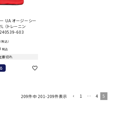
ール水着
ジュニアランニングシューズ
ムキャップ
ランニングウェア
ー UA オージーシー
グル
ランニングタイツ
NALTY
phiten
Prince
PUMA
2L （トレーニン
他アクセサリー
ランニングソックス
240539-603
ンスポーツ
ランニングキャップ
（税込）
ランニングバッグ・ポーチ
0
税込
その他アクセサリー
在庫切れ
efTourer
RUSTY
ryka
SALOMON
トレーニング用品
アウトドア
る
ーニング用品
メンズアウトドアウェア
グッズ
ウィメンズアウトドアウェア
AZIO
Speedo
SSK
Super
1
…
4
5
209
件中
201
-
209
件表示
キッズ・ベビーアウトドアウェア
Natural
アウトドアシューズ
トレッキングシューズ
帽子