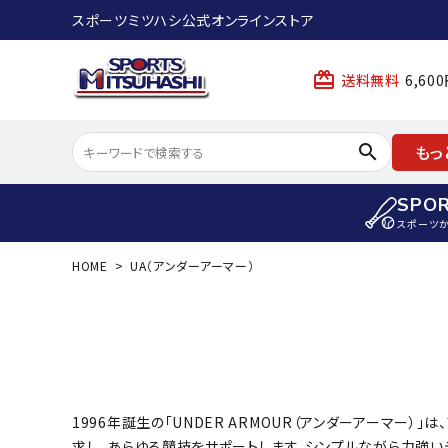
スポーツミツハシ公式オンラインストア
card_giftcard
送料無料
6,6
search
もっ
SPO
スポーツ
HOME
UA（アンダーアーマー）
ACCOUNT MENU
陸上
ようこそ ゲスト 様
陸上競技ス
meeting_room
person
ログイン
会員登録
陸上競技用
陸上競技用
スポーツから選ぶ
ェア
1996年誕生の「UNDER ARMOUR（アンダーアーマ
求し、あらゆる競技をサポートします。シンプルながら力強い
アイテムから選ぶ
陸上競技用