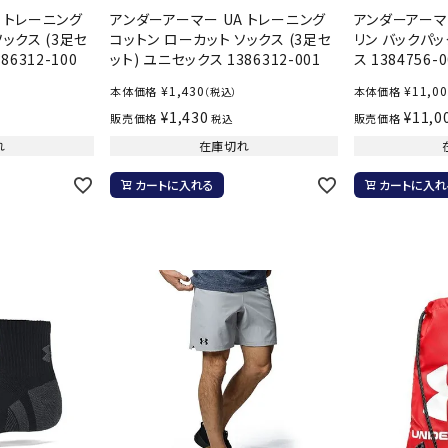
バレーボールシューズ
 トレーニング
アンダーアーマー UA トレーニング
アンダーアーマー
ミントン
卓球
ックス (3足セ
コットン ローカット ソックス (3足セ
リン バックパック
テニスシューズ
86312-100
ット) ユニセックス 1386312-001
ス 1384756-0
バドミントンシューズ
ンラケット
卓球ラケット
バス
¥
1,430
¥
11,0
本体価格
本体価格
（税込）
フィットネスシューズ
LI-NING
LUXILON
L
・ガット
ラバー
バス
¥
1,430
¥
11,0
販売価格
販売価格
税込
A
陸上スパイク・シューズ
ンシューズ
卓球シューズ
レプ
れ
在庫切れ
ハンドボールシューズ
ンウェア
卓球ウェア
ボー
カートに入れる
カートに入れ
ウォーキング・トレッキングシュ
ボール（卓球）
ボー
ーズ
ープ
その他アクセサリー
ソッ
アウトドアシューズ
MIKANO
MIKASA
ミ
卓球台
その
ナ
トレーニング・ジム・カジュアル
キッズカジュアル
セサリー
スイム・競泳
ドボール
ラグビー
サンダル
NEUTRALWO
New Balance
NI
ルシューズ
ラグビースパイク・シューズ
競泳
RKS
ルウェア
ラグビーウェア
フィ