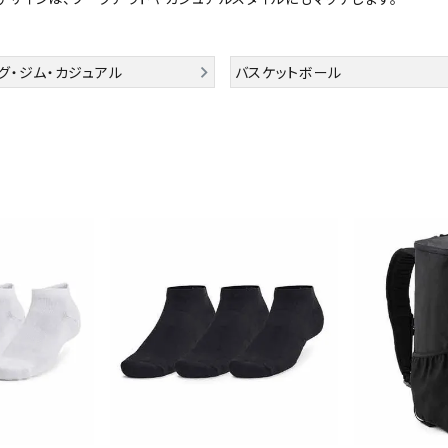
シューズアクセサリー
硬式
Babolat
BIKE
B
ソックス
フットボールサンダル
軟式
セサリー
サッカーウェア
少年
グ・ジム・カジュアル
バスケットボール
シューズ
バッグ
ジュニアサッカーウェア
ソフ
レプリカ商品
野球
メンズランニング
バックパック
ジュニアレプリカ商品
少年
ウイメンズランニング
トートバッグ
CEP
Chacott
C
サッカーボール
野球
ジュニアランニング
ショルダーバッグ
フットサルボール
ジュ
サッカースパイク
ボディー・ウエストバッグ
サッカーバッグ
ユニ
ジュニアサッカースパイク
ダッフル・ボストンバッグ
その他アクセサリー
バッ
サッカー・フットサルトレーニン
テニスバッグ
DESCENTE
FINTA
Fo
イン
グシューズ
その他バッグ
その
ジュニアサッカー・フットサルト
レーニングシューズ
バッ
野球スパイク・シューズ
メン
少年野球スパイク・シューズ
HEAD
HELLY
H
ソッ
HANSEN
バスケットボールシューズ
その