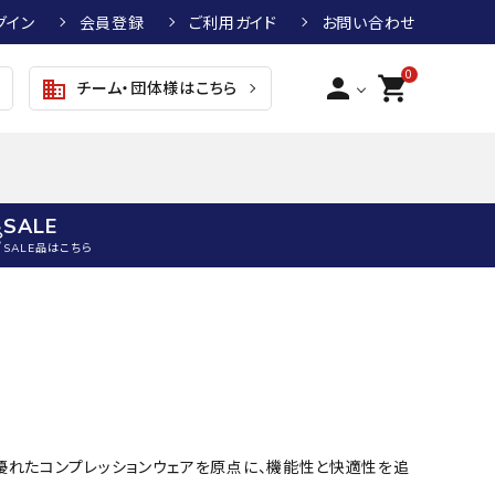
グイン
会員登録
ご利用ガイド
お問い合わせ
0
person
shopping_cart
チーム・団体様はこちら
business
SALE
SALE品はこちら
野球
キッズアパレル
テニス
その他アクセサリー
グラブ・ミット
トップス
硬式テニスラケット
ボール
KTR
arena
asics
ATHLETA
グラブ・ミット
ジャケット・アウター
ジュニア硬式テニスラケット
季節対策商品
野球グラブ・ミット
ボトムス・パンツ
ソフトテニスラケット
健康グッズ
乾に優れたコンプレッションウェアを原点に、機能性と快適性を追
トボール用グラブ・ミット
その他ウェア
ストリングス・ガット（テニス）
ヨガマット