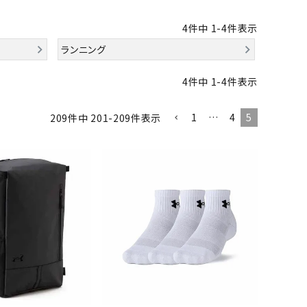
バット
ストリングス・ガット（ソフトテニス）
サポーター・テーピング
UTTERFLY
CANTERBUR
CAPTAIN
ccilu
バット
グリップテープ
タオル
4
件中
1
-
4
件表示
Y
STAG
軟式バット
エッジガード
ランニング
ソックス
帽子
トボール用バット
テニスシューズ
4
件中
1
-
4
件表示
スパイク・シューズ
テニスバッグ
ランニング・陸上ソックス
キャップ
野球スパイク・シューズ
テニスウェア
テニス・バドミントンソックス
ハット
hampion
Columbia
CONVERSE
DA MISS
1
…
4
5
209
件中
201
-
209
件表示
ウェア
キャップ・バイザー
野球ソックス
サンバイザー
ニア野球ウェア
ソックス
バスケットソックス
ニット帽・ビーニー
フォーム・練習着
ボール（テニス）
バレーボールソックス
その他キャップ
ティング手袋
その他アクセサリー
トレッキングソックス
xfire
G-FIT
gol.
GOSEN
ナーグローブ（守備用手袋）
ラグビーソックス
他手袋
トレーニング・ジム・カジュアル
グ・ケース
テナンス用品
OKA
hummel
JFIT
le coq sportif
クス・ストッキング
他アクセサリー