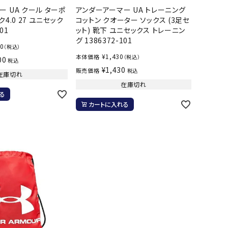
 UA クール ターポ
アンダーアーマー UA トレーニング
バスケットボール
バレーボール
4.0 27 ユニセック
コットン クオーター ソックス (3足セ
01
ット) 靴下 ユニセックス トレーニン
グ 1386372-101
ケットボールシューズ
バレーボールシューズ
00
（税込）
UZeSOMBR
manduka
Marble
Marmot
¥
1,430
ケットボールウェア
バレーボールウェア
本体価格
（税込）
00
税込
¥
1,430
販売価格
税込
リカウェア・グッズ
バレーボール用サポーター
在庫切れ
在庫切れ
ル（バスケットボール）
ボール（バレーボール）
る
ル用品（バスケットボール）
ボール用品（バレーボール）
カートに入れる
クス
ソックス
ツハシオリジ
MIZUNO
molten
MTG
他アクセサリー
その他アクセサリー
ル
スイム・競泳
ランニング
KE
Nittaku
Ocean Pacific
ogawa tent
水着・練習水着
メンズランニングシューズ
ットネス水着
レディースランニングシューズ