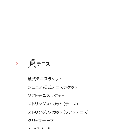
ソックス
WANS
Tasmania
Tecnifibre
THE NORTH
バッグ
Surf
FACE
その他アクセサリー
キャンプ用品
リー・コンテナ
MBRO
UNDER
VICTAS
VIEW
ARMOUR
ラー・ジャグ
テニス
キングウェア
ラフ・寝具
硬式テニスラケット
ブル・チェア関連
ジュニア硬式テニスラケット
tudio
YASAKA
YONEX
ZAMST
ブルウェア
ソフトテニスラケット
ト・タープ用品
ストリングス・ガット（テニス）
ベキュー・焚き火
ストリングス・ガット（ソフトテニス）
グ
グリップテープ
ト・マット・シート
エッジガード