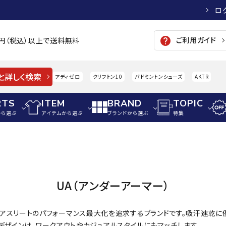
ロ
ご利用ガイド
help
00円（税込）以上で送料無料
と詳しく検索
アディゼロ
クリフトン10
バドミントンシューズ
AKTR
RTS
ITEM
BRAND
TOPIC
から選ぶ
アイテムから選ぶ
ブランドから選ぶ
特集
メンズアパレル
サッカー・フットサル
ウィメンズアパレル
パイク・シューズ
トップス
サッカースパイク
トップス
硬式
adidas
AIGLE
A
UA（アンダーアーマー）
シューズアクセサリー
ジャケット・アウター
ジュニアサッカースパイク
ジャケット・アウター
軟式
メンズ・ユニセックスウ
ボトムス・パンツ
トレーニングシューズ
ボトムス・パンツ
少年
ー）」は、アスリートのパフォーマンス最大化を追求するブランドです。吸汗速
その他ウェア
ジュニアレーニングシューズ
その他ウェア
ソフ
デザインは、ワークアウトやカジュアルスタイルにもマッチします。
ウィメンズウェア