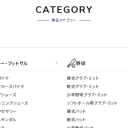
その他アクセサリー
suria
SVOLME
S
CATEGORY
商品カテゴリー
トレーニング・ジム/カジ
・格闘技
ュアル
キャ
TRIGGERPOI
uhlsport
U
メンズウェア
NT
クー
ウィメンズウェア
ー・フットサル
野球
技小物
クッ
キッズウェア
シュ
コンプレッションウェア
パイク
硬式グラブ・ミット
テー
インナーウェア
ッカースパイク
軟式グラブ・ミット
Wacoal CW-X
Wilson
Ws
テー
シューズ
グシューズ
少年野球グラブ・ミット
テン
ジュニアシューズ
ーニングシューズ
ソフトボール用グラブ・ミット
バー
ブーツ・サンダル
クセサリー
硬式バット
バッ
バッグ
ルサンダル
軟式バット
ベッ
ZETT
キャップ
ェア
少年軟式バット