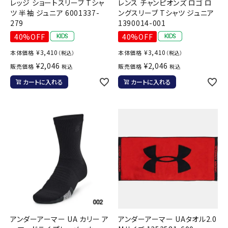
レッジ ショートスリーブ Tシャ
レンス チャンピオンズ ロゴ ロ
ツ 半袖 ジュニア 6001337-
ングスリーブ Tシャツ ジュニア
279
1390014-001
40%OFF
40%OFF
¥
3,410
¥
3,410
本体価格
本体価格
（税込）
（税込）
¥
2,046
¥
2,046
販売価格
販売価格
税込
税込
カートに入れる
カートに入れる
アンダーアーマー UA カリー ア
アンダーアーマー UAタオル2.0