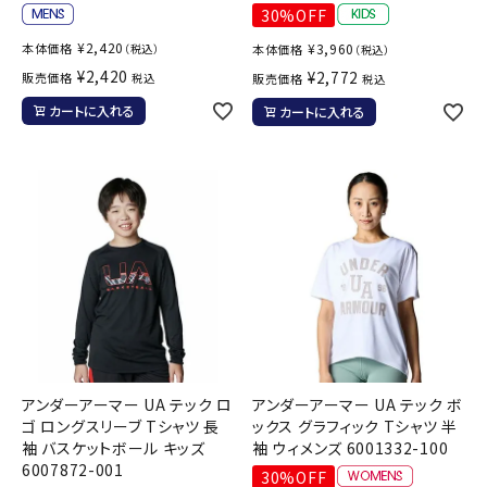
30%OFF
¥
2,420
本体価格
¥
3,960
（税込）
本体価格
（税込）
¥
2,420
¥
2,772
販売価格
税込
販売価格
税込
カートに入れる
カートに入れる
アンダーアーマー UA テック ロ
アンダーアーマー UA テック ボ
ゴ ロングスリーブ Tシャツ 長
ックス グラフィック Tシャツ 半
袖 バスケットボール キッズ
袖 ウィメンズ 6001332-100
6007872-001
30%OFF