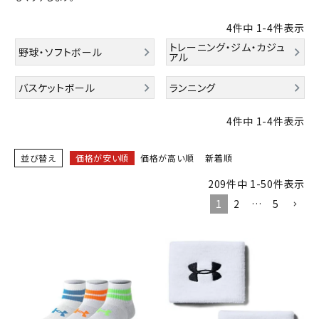
ブランドから選ぶ
4
件中
1
-
4
件表示
トレーニング・ジム・カジュ
SALE品はこちら
野球・ソフトボール
アル
INFORMATIOM
バスケットボール
ランニング
4
件中
1
-
4
件表示
ご利用ガイド
お問い合わせ
並び替え
価格が安い順
価格が高い順
新着順
メルマガ登録
209
件中
1
-
50
件表示
特定商取引法
1
2
…
5
プライバシーポリシー