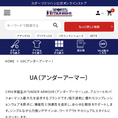
スポーツミツハシ公式オンラインストア
0
person
shopping_cart
search
もっと詳しく検索
アディゼロ
クリフトン10
バドミントンシューズ
AKTR
スポーツ
アイテム
ブランド
読み物
SALE品は
から選ぶ
から選ぶ
から選ぶ
こちら
HOME
UA（アンダーアーマー）
ACCOUNT MENU
ようこそ ゲスト 様
UA（アンダーアーマー）
meeting_room
person
ログイン
会員登録
1996年誕生の「UNDER ARMOUR（アンダーアーマー）」は、アスリートのパ
スポーツから選ぶ
フォーマンス最大化を追求するブランドです。吸汗速乾に優れたコンプレッシ
ョンウェアを原点に、機能性と快適性を追求し、あらゆる競技をサポートしま
アイテムから選ぶ
す。シンプルながら力強いデザインは、ワークアウトやカジュアルスタイルに
もマッチします。