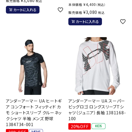
¥
3,080
販売価格
税込
¥
4,400
本体価格
（税込）
カートに入れる
¥
3,080
販売価格
税込
カートに入れる
アンダーアーマー UA ヒートギ
アンダーアーマー UA スーパー
ア コンフォート フィッティド カ
ビッグロゴ ロングスリーブTシ
モ ショートスリーブ クルーネッ
ャツ（ジュニア）長袖 1381168-
クシャツ 半袖 メンズ 野球
100
1384734-001
20%OFF