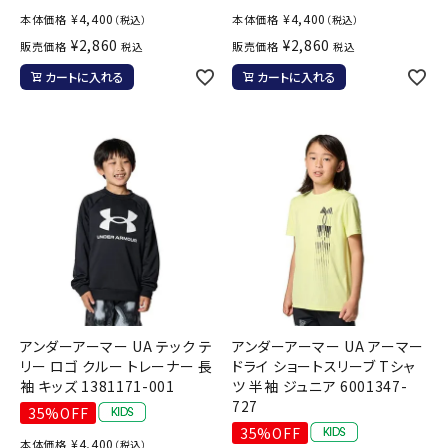
¥
4,400
¥
4,400
本体価格
本体価格
（税込）
（税込）
¥
2,860
¥
2,860
販売価格
販売価格
税込
税込
カートに入れる
カートに入れる
アンダーアーマー UA テック テ
アンダーアーマー UA アーマー
リー ロゴ クルー トレーナー 長
ドライ ショートスリーブ Tシャ
袖 キッズ 1381171-001
ツ 半袖 ジュニア 6001347-
727
35%OFF
35%OFF
¥
4,400
本体価格
（税込）