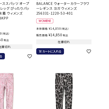
ーススパッツ オープ
BALANCE ウォーターカラーフラワ
バスケットボール
バレーボール
フレッグ ぴったりパッ
ーレギンス ヨガ ウィメンズ
水着 ウィメンズ
256331-1220-53-401
BKPP
ケットボールシューズ
バレーボールシューズ
UZeSOMBR
manduka
Marble
Marmot
ケットボールウェア
バレーボールウェア
¥
14,850
本体価格
（税込）
50
（税込）
リカウェア・グッズ
バレーボール用サポーター
¥
14,850
販売価格
税込
50
税込
ル（バスケットボール）
ボール（バレーボール）
在庫切れ
在庫切れ
ル用品（バスケットボール）
ボール用品（バレーボール）
カートに入れる
クス
ソックス
る
ツハシオリジ
MIZUNO
molten
MTG
他アクセサリー
その他アクセサリー
ル
スイム・競泳
ランニング
KE
Nittaku
Ocean Pacific
ogawa tent
水着・練習水着
メンズランニングシューズ
ットネス水着
レディースランニングシューズ