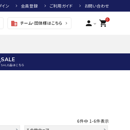
グイン
会員登録
ご利用ガイド
お問い合わせ
0
person
shopping_cart
チーム・団体様はこちら
business
SALE
SALE品はこちら
野球
キッズアパレル
テニス
その他アクセサリー
グラブ・ミット
トップス
硬式テニスラケット
ボール
KTR
arena
asics
ATHLETA
グラブ・ミット
ジャケット・アウター
ジュニア硬式テニスラケット
季節対策商品
野球グラブ・ミット
ボトムス・パンツ
ソフトテニスラケット
健康グッズ
6
件中
1
-
6
件表示
トボール用グラブ・ミット
その他ウェア
ストリングス・ガット（テニス）
ヨガマット
その他ウェア