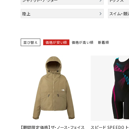
陸上競技用
陸上
スイム・競
ブランドから選ぶ
その他アク
SALE品はこちら
並び替え
価格が安い順
価格が高い順
新着順
INFORMATIOM
ご利用ガイド
お問い合わせ
メルマガ登録
特定商取引法
プライバシーポリシー
【期間限定価格】ザ・ノース・フェイス
スピード SPEEDO