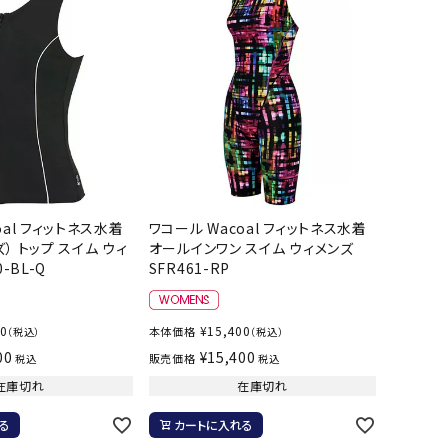
ト・ランタン
他アクセサリー
oal フィットネス水着
ワコール Wacoal フィットネス水着
） トップ スイム ウィ
オールインワン スイム ウィメンズ
-BL-Q
SFR461-RP
00
¥
15,400
本体価格
（税込）
（税込）
00
¥
15,400
販売価格
税込
税込
在庫切れ
在庫切れ
る
カートに入れる