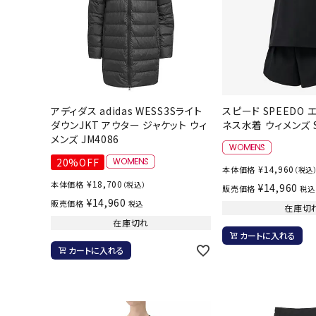
武道
アディダス adidas WESS3Sライト
スピード SPEEDO エ
柔道
ダウンJKT アウター ジャケット ウィ
ネス水着 ウィメンズ S
ボクシング
メンズ JM4086
武道・格闘
20%OFF
¥
14,960
本体価格
（税込
¥
18,700
本体価格
（税込）
¥
14,960
販売価格
税込
¥
14,960
販売価格
税込
在庫切
在庫切れ
カートに入れる
カートに入れる