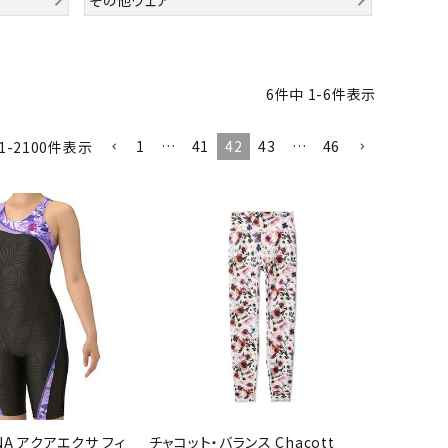
バット
ストリングス・ガット（ソフトテニス）
サポーター・テーピング
UTTERFLY
CANTERBUR
CAPTAIN
ccilu
バット
グリップテープ
タオル
Y
STAG
軟式バット
エッジガード
ソックス
帽子
トボール用バット
テニスシューズ
6
件中
1
-
6
件表示
スパイク・シューズ
テニスバッグ
ランニング・陸上ソックス
キャップ
1
…
41
42
43
…
46
1
-
2100
件表示
野球スパイク・シューズ
テニスウェア
テニス・バドミントンソックス
ハット
hampion
Columbia
CONVERSE
DA MISS
ウェア
キャップ・バイザー
野球ソックス
サンバイザー
ニア野球ウェア
ソックス
バスケットソックス
ニット帽・ビーニー
フォーム・練習着
ボール（テニス）
バレーボールソックス
その他キャップ
ティング手袋
その他アクセサリー
トレッキングソックス
xfire
G-FIT
gol.
GOSEN
ナーグローブ（守備用手袋）
ラグビーソックス
他手袋
トレーニング・ジム・カジュアル
グ・ケース
テナンス用品
OKA
hummel
JFIT
le coq sportif
クス・ストッキング
他アクセサリー
NA アクアエクサ フィ
チャコット・バランス Chacott