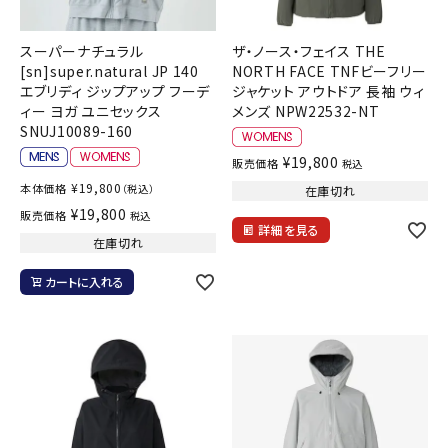
スーパーナチュラル
ザ・ノース・フェイス THE
[sn]super.natural JP 140
NORTH FACE TNFビーフリー
エブリディ ジップアップ フーデ
ジャケット アウトドア 長袖 ウィ
ィー ヨガ ユニセックス
メンズ NPW22532-NT
SNUJ10089-160
¥
19,800
販売価格
税込
¥
19,800
本体価格
（税込）
在庫切れ
¥
19,800
販売価格
税込
詳細を見る
在庫切れ
カートに入れる