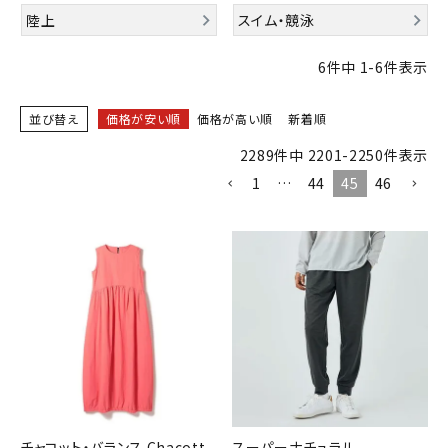
ブランドから選ぶ
陸上
スイム・競泳
SALE品はこちら
6
件中
1
-
6
件表示
INFORMATIOM
並び替え
価格が安い順
価格が高い順
新着順
2289
件中
2201
-
2250
件表示
ご利用ガイド
1
…
44
45
46
お問い合わせ
メルマガ登録
特定商取引法
プライバシーポリシー
チャコット・バランス Chacott
スーパーナチュラル