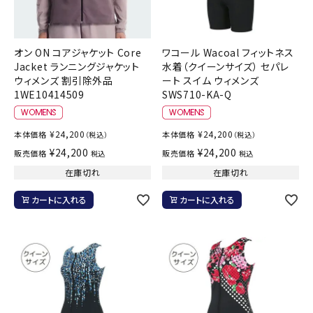
オン ON コアジャケット Core
ワコール Wacoal フィットネス
Jacket ランニングジャケット
水着（クイーンサイズ） セパレ
ウィメンズ 割引除外品
ート スイム ウィメンズ
1WE10414509
SWS710-KA-Q
¥
24,200
¥
24,200
本体価格
本体価格
（税込）
（税込）
¥
24,200
¥
24,200
販売価格
販売価格
税込
税込
在庫切れ
在庫切れ
カートに入れる
カートに入れる