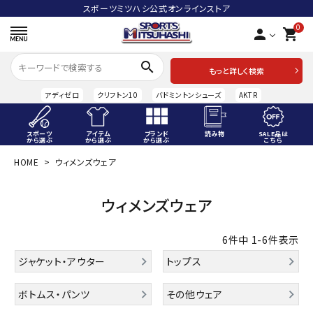
スポーツミツハシ公式オンラインストア
0
person
shopping_cart
search
もっと詳しく検索
アディゼロ
クリフトン10
バドミントンシューズ
AKTR
スポーツ
アイテム
ブランド
読み物
SALE品は
から選ぶ
から選ぶ
から選ぶ
こちら
HOME
ウィメンズウェア
ACCOUNT MENU
ようこそ ゲスト 様
ウィメンズウェア
meeting_room
person
ログイン
会員登録
6
件中
1
-
6
件表示
スポーツから選ぶ
ジャケット・アウター
トップス
アイテムから選ぶ
ボトムス・パンツ
その他ウェア