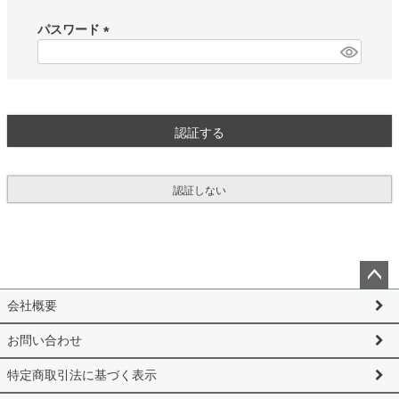
必
須
パスワード
)
(
必
須
)
認証する
認証しない
ペー
会社概要
ジト
ップ
お問い合わせ
へ
特定商取引法に基づく表示