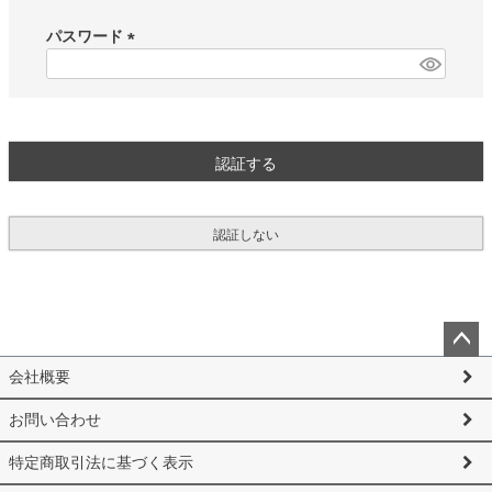
必
須
パスワード
)
(
必
須
)
認証する
認証しない
ペー
会社概要
ジト
ップ
お問い合わせ
へ
特定商取引法に基づく表示