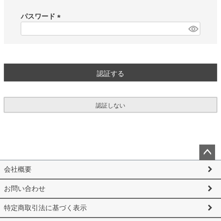
必
須
パスワード
)
(
必
須
)
認証する
認証しない
ペー
会社概要
ジト
ップ
お問い合わせ
へ
特定商取引法に基づく表示