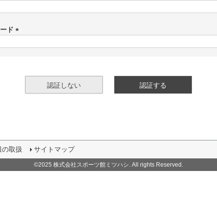
(
必
須
ワード
)
(
必
須
)
認証しない
認証する
報の取扱
サイトマップ
©2025 株式会社スポーツ館ミツハシ. All rights Reserved.