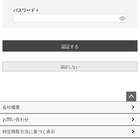
必
須
パスワード
)
(
必
須
)
認証する
認証しない
ペー
会社概要
ジト
ップ
お問い合わせ
へ
特定商取引法に基づく表示