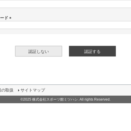
(
必
須
ワード
)
(
必
須
)
認証しない
認証する
報の取扱
サイトマップ
©2025 株式会社スポーツ館ミツハシ. All rights Reserved.