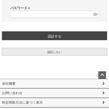
必
須
パスワード
)
(
必
須
)
認証する
認証しない
ペー
会社概要
ジト
ップ
お問い合わせ
へ
特定商取引法に基づく表示